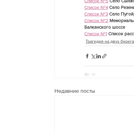
Список №5
Село Сынжер
Список №4
Село Резены
Список №3
Село Пугой
Список №2
Мемориальн
Балканского шоссе
Список №1
Список расс
Трагедия на двух берег
Недавние посты