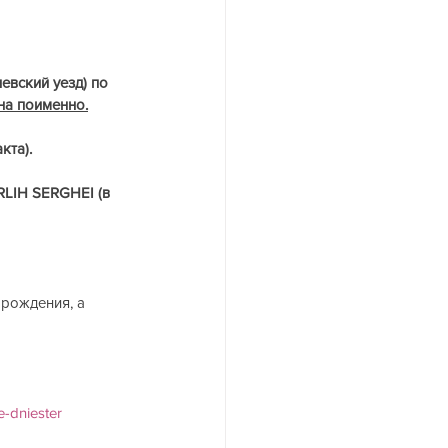
вский уезд) по 
на поименно.
кта).
IH SERGHEI (в 
рождения, а 
e-dniester