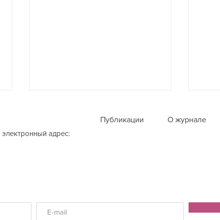
Публикации
О журнале
 электронный адрес:
Чуч
Юлия Масис: «В первую
зиму там люди умирали от
голода, холода, тифа и