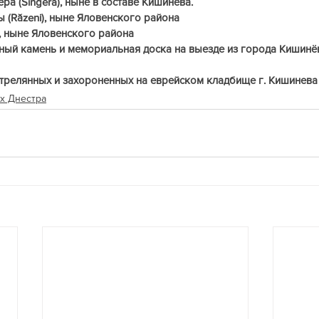
а (Sîngera), ныне в составе Кишинева.
 (Răzeni), ныне Яловенского района
, ныне Яловенского района
ый камень и мемориальная доска на выезде из города Кишинёв
трелянных и захороненных на еврейском кладбище г. Кишинева
ах Днестра