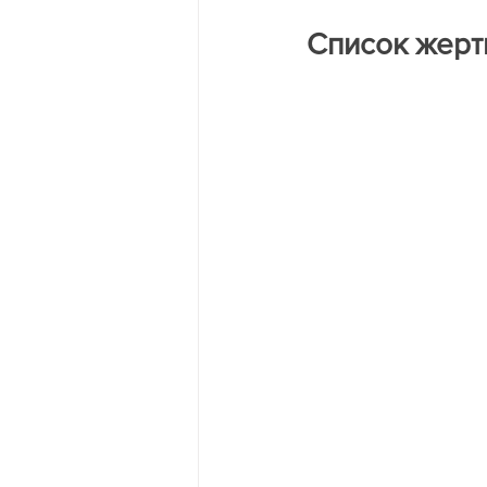
Трагедия на двух берегах Днест
Список жерт