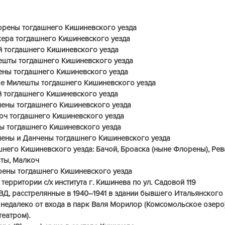
рены тогдашнего Кишиневского уезда
ера тогдашнего Кишиневского уезда
й тогдашнего Кишиневского уезда
ешты тогдашнего Кишиневского уезда
ены тогдашнего Кишиневского уезда
е Милешты тогдашнего Кишиневского уезда
й тогдашнего Кишиневского уезда
чены тогдашнего Кишиневского уезда
оч тогдашнего Кишиневского уезда
ы тогдашнего Кишиневского уезда
чены и Данчены тогдашнего Кишиневского уезда
шнего Кишиневского уезда: Бачой, Броаска (ныне Флорены), Рев
ты, Малкоч
ены тогдашнего Кишиневского уезда
территории с/х института г. Кишинева по ул. Садовой 119
Д, расстрелянные в 1940–1941 в здании бывшего Итальянского 
 недалеко от входа в парк Валя Морилор (Комсомольское озеро)
еатром).