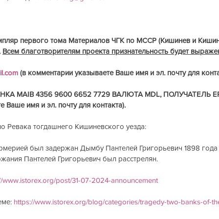
мпляр первого тома Материалов ЧГК по МССР (Кишинев и Кишине
 
Всем благотворителям проекта признательность будет выраже
il.com
 (в комментарии указываете Ваше имя и эл. почту для конта
КА MAIB 4356 9600 6652 7729 ВАЛЮТА MDL, ПОЛУЧАТЕЛЬ ERL
 Ваше имя и эл. почту для контакта).
ло Ревака тогдашнего Кишиневского уезда:
армерией был задержан Дымбу Пантелей Григорьевич 1898 года 
ржания Пантелей Григорьевич был расстрелян.
://www.istorex.org/post/31-07-2024-announcement
ме: 
https://www.istorex.org/blog/categories/tragedy-two-banks-of-th