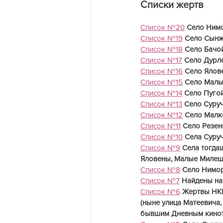
Списки жертв 
Список №20
Село Нимо
Список №19
Село Сынж
Список №18
Село Бачо
Список №17
Село Дурл
Список №16
Село Ялов
Список №15
Село Малы
Список №14
Село Пуго
Список №13
Село Суру
Список №12
Село Малк
Список №11
Село Резен
Список №10
Села Суру
Список №9
Села тогда
Яловены, Малые Милеш
Список №8
Село Нимор
Список №7
Найдены на 
Список №6
Жертвы НКВ
(ныне улица Матеевича,
бывшим Дневным кинот