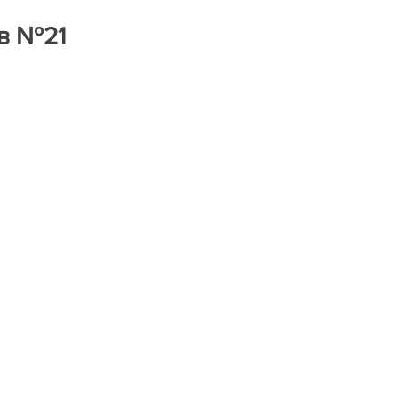
ра
Книги на рецензию
Историческая экспертиза онла
в №21