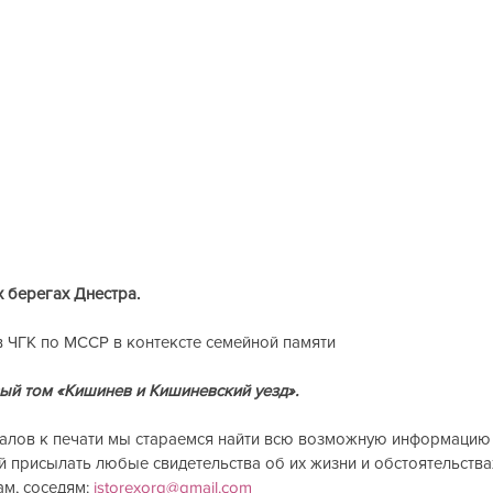
х берегах Днестра.
 ЧГК по МССР в контексте семейной памяти
вый том «Кишинев и Кишиневский уезд».
алов к печати мы стараемся найти всю возможную информацию 
присылать любые свидетельства об их жизни и обстоятельствах
м, соседям: 
istorexorg@gmail.com