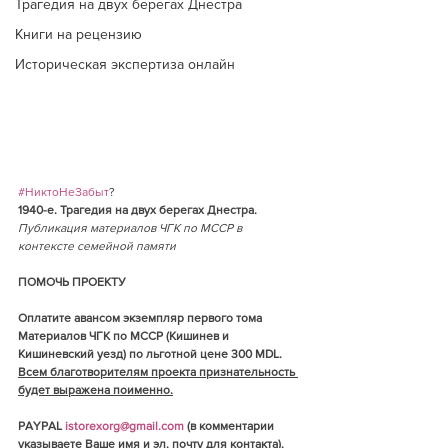
Трагедия на двух берегах Днестра
Книги на рецензию
Историческая экспертиза онлайн
#НиктоНеЗабыт
?
1940-е. Трагедия на двух берегах Днестра.
Публикация материалов ЧГК по МССР в 
контексте семейной памяти
ПОМОЧЬ ПРОЕКТУ
Оплатите авансом экземпляр первого тома 
Материалов ЧГК по МССР (Кишинев и 
Кишиневский уезд) по льготной цене 300 MDL. 
Всем благотворителям проекта признательность 
будет выражена поименно.
PAYPAL 
istorexorg@gmail.com
 (в комментарии 
указываете Ваше имя и эл. почту для контакта).