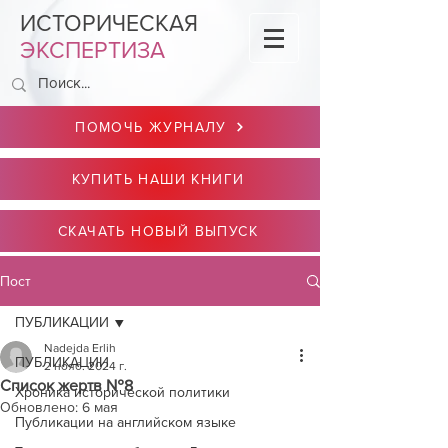
ИСТОРИЧЕСКАЯ
ЭКСПЕРТИЗА
ПОМОЧЬ ЖУРНАЛУ
КУПИТЬ НАШИ КНИГИ
СКАЧАТЬ НОВЫЙ ВЫПУСК
Пост
ПУБЛИКАЦИИ
Nadejda Erlih
ПУБЛИКАЦИИ
2 нояб. 2024 г.
Список жертв №8
Хроника исторической политики
Обновлено:
6 мая
Публикации на английском языке