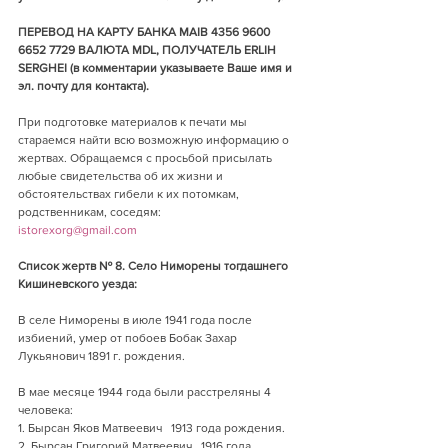
ПЕРЕВОД НА КАРТУ БАНКА MAIB 4356 9600 
6652 7729 ВАЛЮТА MDL, ПОЛУЧАТЕЛЬ ERLIH 
SERGHEI (в комментарии указываете Ваше имя и 
эл. почту для контакта).
При подготовке материалов к печати мы 
стараемся найти всю возможную информацию о 
жертвах. Обращаемся с просьбой присылать 
любые свидетельства об их жизни и 
обстоятельствах гибели к их потомкам, 
родственникам, соседям:
istorexorg@gmail.com
Список жертв № 8. Село Ниморены тогдашнего 
Кишиневского уезда:
В селе Ниморены в июле 1941 года после 
избиений, умер от побоев Бобак Захар 
Лукьянович 1891 г. рождения.
В мае месяце 1944 года были расстреляны 4 
человека:
1. Бырсан Яков Матвеевич   1913 года рождения.
2. Бырсан Григорий Матвеевич   1916 года 