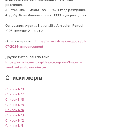
рождения.
3. Татар Иван Емельянович   1924 года рождения.
4. Добу Фома Филимонович   1889 года рождения.
Основания: Agenția Națională a Arhivelor, Fondul 
1026, inventar 2, dosar 21.
О нашем проекте: 
https://www.istorex.org/post/31-
07-2024-announcement
Другие материалы по теме: 
https://www.istorex.org/blog/categories/tragedy-
two-banks-of-the-dniester
Списки жертв 
Список №8
Список №7
Список №6
Список №5
Список №4
Список №3
Список №2
Список №1