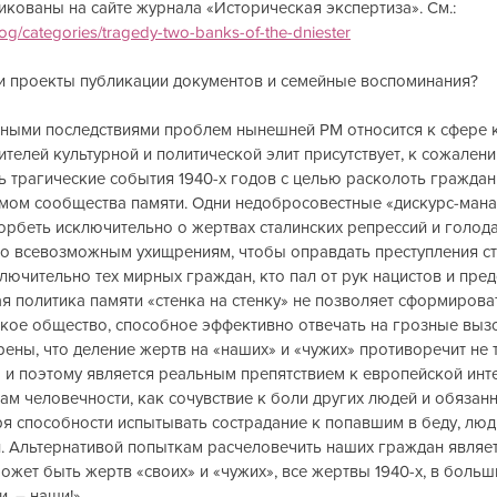
кованы на сайте журнала «Историческая экспертиза». См.: 
log/categories/tragedy-two-banks-of-the-dniester
и проекты публикации документов и семейные воспоминания?
сными последствиями проблем нынешней РМ относится к сфере 
ителей культурной и политической элит присутствует, к сожалени
 трагические события 1940-х годов с целью расколоть граждан 
мом сообщества памяти. Одни недобросовестные «дискурс-мана
рбеть исключительно о жертвах сталинских репрессий и голода 
о всевозможным ухищрениям, чтобы оправдать преступления ст
ючительно тех мирных граждан, кто пал от рук нацистов и пред
я политика памяти «стенка на стенку» не позволяет сформирова
кое общество, способное эффективно отвечать на грозные выз
ены, что деление жертв на «наших» и «чужих» противоречит не 
 и поэтому является реальным препятствием к европейской инте
ам человечности, как сочувствие к боли других людей и обязан
я способности испытывать сострадание к попавшим в беду, люд
. Альтернативой попыткам расчеловечить наших граждан являет
ожет быть жертв «своих» и «чужих», все жертвы 1940-х, в больш
и, – наши!»