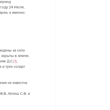
период 
году 24 Июля, 
реи, а именно:
ведены за село 
 зарыты в землю.
няк Д.С.
[1]
, 
 и трех солдат 
лия не известна 
.В., Келеш С.Ф. и 