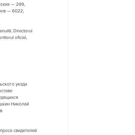
сских — 299, 
зов — 6022, 
uilă, Directorul 
torul oficial, 
ьского уезда 
ставе 
удящихся 
шкин Николай 
в 
проса свидетелей 