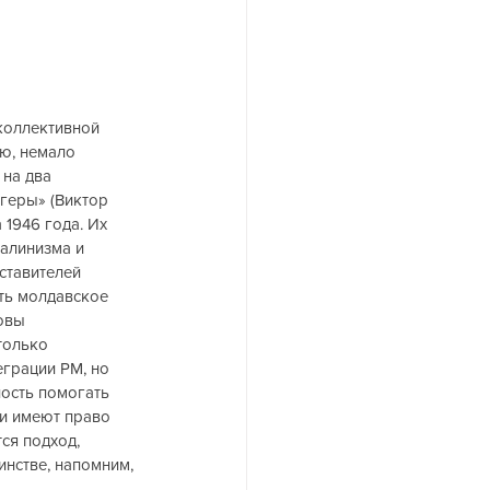
коллективной 
ю, немало 
на два 
геры» (Виктор 
1946 года. Их 
алинизма и 
ставителей 
ть молдавское 
овы 
только 
грации РМ, но 
ность помогать 
и имеют право 
ся подход, 
инстве, напомним, 