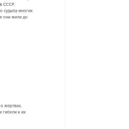
 в СССР.
то судьба многих 
де они жили до 
о жертвах. 
 гибели к их 