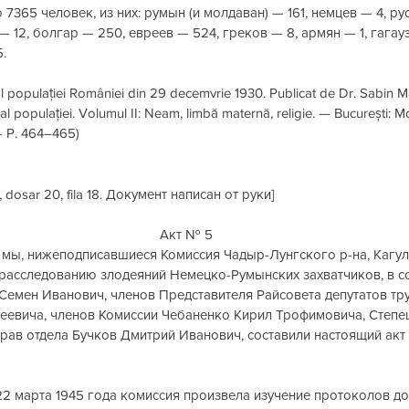
 7365 человек, из них: румын (и молдаван) — 161, немцев — 4, ру
— 12, болгар — 250, евреев — 524, греков — 8, армян — 1, гагау
.
 populației României din 29 decemvrie 1930. Publicat de Dr. Sabin Man
 populației. Volumul II: Neam, limbă maternă, religie. — București: Moni
— P. 464–465)
, dosar 20, fila 18. Документ написан от руки]
Акт № 5
 мы, нижеподписавшиеся Комиссия Чадыр-Лунгского р-на, Кагул
расследованию злодеяний Немецко-Румынских захватчиков, в со
Семен Иванович, членов Представителя Райсовета депутатов тр
еевича, членов Комиссии Чебаненко Кирил Трофимовича, Степе
рав отдела Бучков Дмитрий Иванович, составили настоящий акт 
22 марта 1945 года комиссия произвела изучение протоколов до