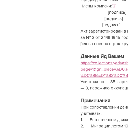
Члены комисии:
[2]
       
                        [подпис
                     [подпись]
                   [подпись]    
Акт зарегистрирован в
за № 3 от 24/III 1945 год
[слева поверх строк кру
Данные Яд Вашем
https://collections.yadv
page=1&gn_place=%D
%D0%9B%D1%83%D0%BD
Уничтожено — 85, зарег
— 8, пережило оккупаци
Примечания
При сопоставлении данн
учитывать:
1.      Естественное дви
2.      Миграции летом