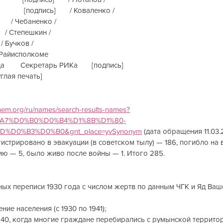
               [подпись]       / Коваленко /
ь]       / Чебаненко /
       / Степешкин /
   / Бучков /
 Райисполкоме
а        Секретарь РИКа       [подпись]
глая печать]
ashem.org/ru/names/search-results-names?
0%A7%D0%B0%D0%B4%D1%8B%D1%80-
%D0%B3%D0%B0&gnt_place=yvSynonym
 (дата обращения 11.03.
истрировано в эвакуации (в советском тылу) — 186, погибло на
ю — 5, было живо после войны — 1. Итого 285.
ых переписи 1930 года с числом жертв по данным ЧГК и Яд Ваш
жение населения (с 1930 по 1941);
 1940, когда многие граждане перебирались с румынской террито