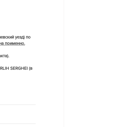
вский уезд) по 
на поименно.
кта).
LIH SERGHEI (в 