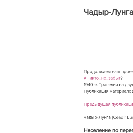
Трагедия на двух берегах Днест
Чадыр-Лунг
Продолжаем наш прое
#Никто_не_забыт
?
1940-е. Трагедия на дву
Публикация материалов
Предыдущая публикаци
Чадыр-Лунга (Ceadîr Lun
Население по переп