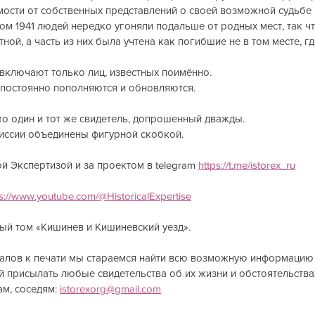
мости от собственных представлений о своей возможной судьбе
етом 1941 людей нередко угоняли подальше от родных мест, так ч
тной, а часть из них была учтена как погибшие не в том месте, г
м включают только лиц, известных поимённо.
м постоянно пополняются и обновляются.
то один и тот же свидетель, допрошенный дважды.
иссии объединены фигурной скобкой.
й Экспертизой и за проектом в telegram 
https://t.me/istorex_ru
ps://www.youtube.com/@HistoricalExpertise
вый том «Кишинев и Кишиневский уезд». 
алов к печати мы стараемся найти всю возможную информацию 
присылать любые свидетельства об их жизни и обстоятельствах
м, соседям: 
istorexorg@gmail.com