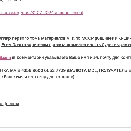
.istorex.org/post/31-07-2024-announcement
мпляр первого тома Материалов ЧГК по МССР (Кишинев и Кишине
 
Всем благотворителям проекта признательность будет выраже
il.com
 (в комментарии указываете Ваше имя и эл. почту для конта
КА MAIB 4356 9600 6652 7729 (ВАЛЮТА MDL, ПОЛУЧАТЕЛЬ ER
 Ваше имя и эл. почту для контакта).
ах Днестра