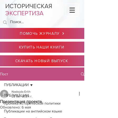
ИСТОРИЧЕСКАЯ
ЭКСПЕРТИЗА
ПОМОЧЬ ЖУРНАЛУ
КУПИТЬ НАШИ КНИГИ
СКАЧАТЬ НОВЫЙ ВЫПУСК
Пост
ПУБЛИКАЦИИ
Nadejda Erlih
ПУБЛИКАЦИИ
22 авг. 2024 г.
Презентация проекта
Хроника исторической политики
Обновлено:
6 мая
Публикации на английском языке