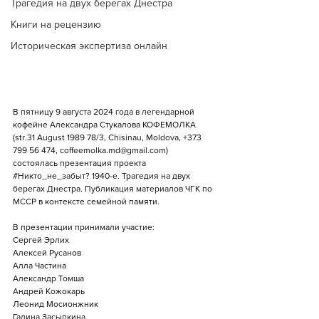
Трагедия на двух берегах Днестра
Книги на рецензию
Историческая экспертиза онлайн
В пятницу 9 августа 2024 года в легендарной 
кофейне Александра Стукалова КОФЕМОЛКА 
(str.31 August 1989 78/3, Chisinau, Moldova, +373 
799 56 474, 
coffeemolka.md@gmail.com
) 
состоялась презентация проекта 
#Никто_не_забыт
? 1940-е. Трагедия на двух 
берегах Днестра. Публикация материалов ЧГК по 
МССР в контексте семейной памяти. 
В презентации принимали участие: 
Сергей Эрлих 
Алексей Русанов 
Алла Частина 
Александр Томша 
Андрей Кожокарь 
Леонид Мосионжник 
Галина Засыпкина