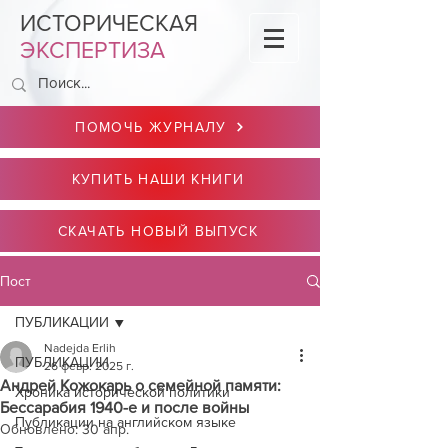
ИСТОРИЧЕСКАЯ
ЭКСПЕРТИЗА
ПОМОЧЬ ЖУРНАЛУ
КУПИТЬ НАШИ КНИГИ
СКАЧАТЬ НОВЫЙ ВЫПУСК
Пост
ПУБЛИКАЦИИ
Nadejda Erlih
ПУБЛИКАЦИИ
26 февр. 2025 г.
Андрей Кожокарь о семейной памяти:
Хроника исторической политики
Бессарабия 1940-е и после войны
Публикации на английском языке
Обновлено:
30 апр.