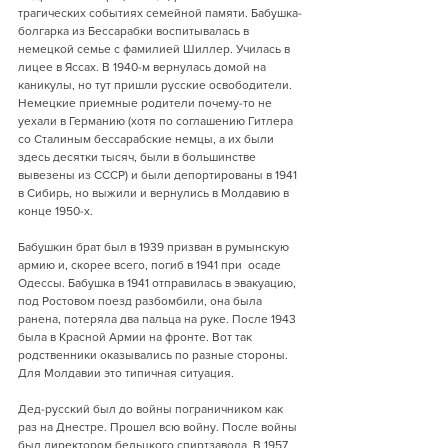
трагических событиях семейной памяти. Бабушка-
болгарка из Бессарабки воспитывалась в 
немецкой семье с фамилией Шиллер. Училась в 
лицее в Яссах. В 1940-м вернулась домой на 
каникулы, но тут пришли русские освободители. 
Немецкие приемные родители почему-то не 
уехали в Германию (хотя по соглашению Гитлера 
со Сталиным бессарабские немцы, а их были 
здесь десятки тысяч, были в большинстве 
вывезены из СССР) и были депортированы в 1941 
в Сибирь, но выжили и вернулись в Молдавию в 
конце 1950-х. 
Бабушкин брат был в 1939 призван в румынскую 
армию и, скорее всего, погиб в 1941 при  осаде 
Одессы. Бабушка в 1941 отправилась в эвакуацию, 
под Ростовом поезд разбомбили, она была 
ранена, потеряла два пальца на руке. После 1943 
была в Красной Армии на фронте. Вот так 
родственники оказывались по разные стороны. 
Для Молдавии это типичная ситуация. 
Дед-русский был до войны пограничником как 
раз на Днестре. Прошел всю войну. После войны 
был директором бельцкого спиртзавода. В 1957 