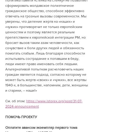
политика памяти «стенка на стенку» не позволяет 
сформировать молдавское полиэтничное 
гражданское общество, способное эффективно 
отвечать на грозные вызовы современности. Мы 
уверены, что деление жертв на «наших» и 
«чужих» противоречит не только европейским 
ценностям и поэтому является реальным 
препятствием к европейской интеграции РМ, но 
бросает вызов таким азам человечности, как 
сочувствие к боли других людей и обязанность 
помогать слабым. Лишь благодаря способности 
испытывать сострадание к попавшим в беду, 
люди имеют право именовать себя людьми. 
Альтернативой попыткам расчеловечить наших 
граждан является подход, согласно которому не 
может быть жертв «своих» и «чужих», все жертвы 
1940-х, в большинстве, напомним, дети, женщины 
и старики, – наши!»
См. об этом: 
https://www.istorex.org/post/31-07-
2024-announcement
ПОМОЧЬ ПРОЕКТУ
Оплатите авансом экземпляр первого тома 