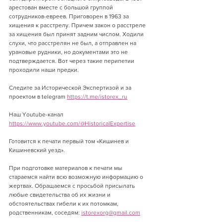
арестован вместе с большой группой 
сотрудников-евреев. Приговорен в 1963 за 
хищения к расстрелу. Причем закон о расстреле 
за хищения был принят задним числом. Ходили 
слухи, что расстрелян не был, а отправлен на 
урановые рудники, но документами это не 
подтверждается. Вот через такие перипетии 
проходили наши предки.
Следите за Исторической Экспертизой и за 
проектом в telegram 
https://t.me/istorex_ru
Наш Youtube-канал 
https://www.youtube.com/@HistoricalExpertise
Готовится к печати первый том «Кишинев и 
Кишиневский уезд».
При подготовке материалов к печати мы 
стараемся найти всю возможную информацию о 
жертвах. Обращаемся с просьбой присылать 
любые свидетельства об их жизни и 
обстоятельствах гибели к их потомкам, 
родственникам, соседям: 
istorexorg@gmail.com