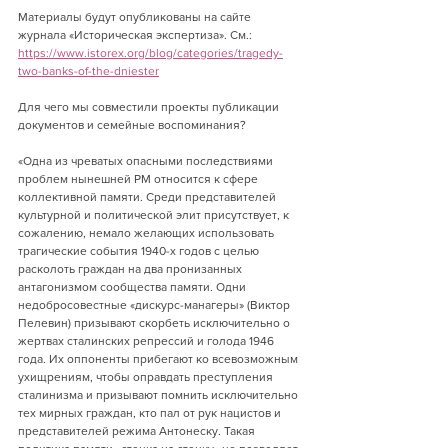
Материалы будут опубликованы на сайте 
журнала «Историческая экспертиза». См.: 
https://www.istorex.org/blog/categories/tragedy-
two-banks-of-the-dniester
Для чего мы совместили проекты публикации 
документов и семейные воспоминания?
«Одна из чреватых опасными последствиями 
проблем нынешней РМ относится к сфере 
коллективной памяти. Среди представителей 
культурной и политической элит присутствует, к 
сожалению, немало желающих использовать 
трагические события 1940-х годов с целью 
расколоть граждан на два пронизанных 
антагонизмом сообщества памяти. Одни 
недобросовестные «дискурс-манагеры» (Виктор 
Пелевин) призывают скорбеть исключительно о 
жертвах сталинских репрессий и голода 1946 
года. Их оппоненты прибегают ко всевозможным 
ухищрениям, чтобы оправдать преступления 
сталинизма и призывают помнить исключительно 
тех мирных граждан, кто пал от рук нацистов и 
представителей режима Антонеску. Такая 