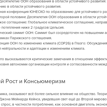
– Десятилетие ООН образования в области устойчивого развития: 
ию в области устойчивого развития.
ирная конференция ЮНЕСКО по образованию для устойчивого раз
второй половине Десятилетия ООН образования в области устойч
жское соглашение: Глобальное климатическое соглашение, направ
 потепления ниже 2 градусов Цельсия.
атический саммит ООН: Саммит был сосредоточен на повышении а
рамках Парижского соглашения.
еренция ООН по изменению климата (COP26) в Глазго: Обсуждения
 нейтральности и адаптации к изменениям климата.
что высказываются критические замечания в отношении эффекти
ровня автономии организации контроля и согласованности меж
й Рост и Консьюмеризм
ика, оказывают всё более сильное влияние на общество. Теори
Джона Мейнарда Кейнса, увидевшая свет ещё до Второй мировой
спрос, в частности потребление, как основной двигатель эконо