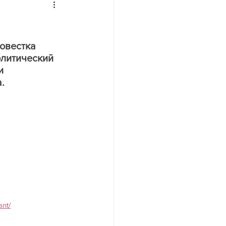
йн
​Повестка 
литический 
и 
.
ant/