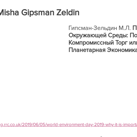
ра
Книги на рецензию
Историческая экспертиза онла
Misha Gipsman Zeldin
Гипсман-Зельдин М.Л. 
​
Окружающей Среды: По
Компромиссный Торг ил
Планетарная Экономика
log.rrc.co.uk/2019/06/05/world-environment-day-2019-why-it-is-import