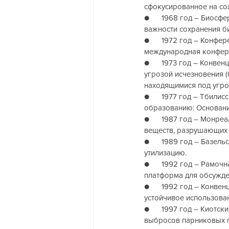
сфокусированное на со
●      1968 год – Био
важности сохранения б
●      1972 год – Конф
международная конфере
●      1973 год – Конв
угрозой исчезновения (
находящимися под угро
●      1977 год – Тби
образованию: Основани
●      1987 год – Монр
веществ, разрушающих 
●      1989 год – Базе
утилизацию.
●      1992 год – Рамо
платформа для обсужде
●      1992 год – Конв
устойчивое использова
●      1997 год – Киот
выбросов парниковых г