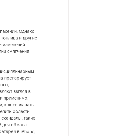
пасений. Однако 
топлива и другие 
и изменений 
лий смягчения 
дисциплинарным 
на препарирует 
ого, 
вляют взгляд в 
и применимо. 
, как создавать 
лить области, 
 скандалы, такие 
й для обмана 
атарей в iPhone, 