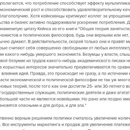
дполагается, что потребление способствует эффекту мультиплика
кономический рост и способствовать удовлетворительному каче
благополучию. Хотя кейнсианцы критикуют коллег за упрощение 
ьства и бизнес активно поддерживали ускорение потребления. 
наменитую цитату Кейнса из его книги "Общая теория занятости,
кономистов и политических философов, будь они верными или нет,
чно думают. В действительности, скорей только они и правят м
рые считают себя совершенно свободными от любых интеллекту
и какого-нибудь умершего экономиста. Безумцы у власти, слыш
своё безумие из трудов какого-нибудь академического писаки н
ила корыстных интересов значительно преувеличивается по сравн
влияния идей. Правда, это происходит не сразу, а по истечении
асти экономической и политической философии не так уж много
вых теорий, после того как они достигли 25- или 30-летнего во
государственные служащие, политические деятели и даже агита
 большей части не являются новейшими. Но рано или поздно имен
новятся опасными и для добра, и для зла.”
твенно верным решением политики считалось увеличение количе
. Все инструменты маркетинга и продаж для увеличения платеже