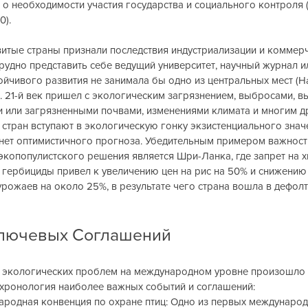
о необходимости участия государства и социального контроля (B
0).
витые страны признали последствия индустриализации и коммер
рудно представить себе ведущий университет, научный журнал и
ойчивого развития не занимала бы одно из центральных мест (Halli
023). 21-й век пришел с экологическим загрязнением, выбросами, 
 или загрязненными почвами, изменениями климата и многим др
стран вступают в экологическую гонку экзистенциального знач
 нет оптимистичного прогноза. Убедительным примером важност
экопопулистского решения является Шри-Ланка, где запрет на х
 гербициды привел к увеличению цен на рис на 50% и снижению
рожаев на около 25%, в результате чего страна вошла в дефолт 
лючевых Соглашений
экологических проблем на международном уровне произошло в
 хронология наиболее важных событий и соглашений:
ународная конвенция по охране птиц: Одно из первых междунаро