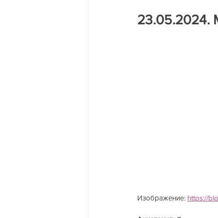
Трагедия на двух берегах Днест
23.05.2024. 
Изображение: 
https://b