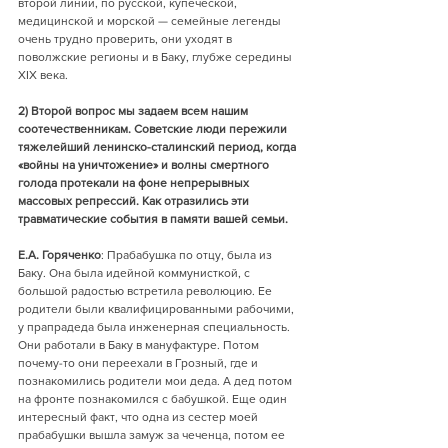
второй линии, по русской, купеческой, 
медицинской и морской — семейные легенды 
очень трудно проверить, они уходят в 
поволжские регионы и в Баку, глубже середины 
XIX века.
2) Второй вопрос мы задаем всем нашим 
соотечественникам. Советские люди пережили 
тяжелейший ленинско-сталинский период, когда 
«войны на уничтожение» и волны смертного 
голода протекали на фоне непрерывных 
массовых репрессий. Как отразились эти 
травматические события в памяти вашей семьи.
Е.А. Горяченко
: Прабабушка по отцу, была из 
Баку. Она была идейной коммунисткой, с 
большой радостью встретила революцию. Ее 
родители были квалифицированными рабочими, 
у прапрадеда была инженерная специальность. 
Они работали в Баку в мануфактуре. Потом 
почему-то они переехали в Грозный, где и 
познакомились родители мои деда. А дед потом 
на фронте познакомился с бабушкой. Еще один 
интересный факт, что одна из сестер моей 
прабабушки вышла замуж за чеченца, потом ее 