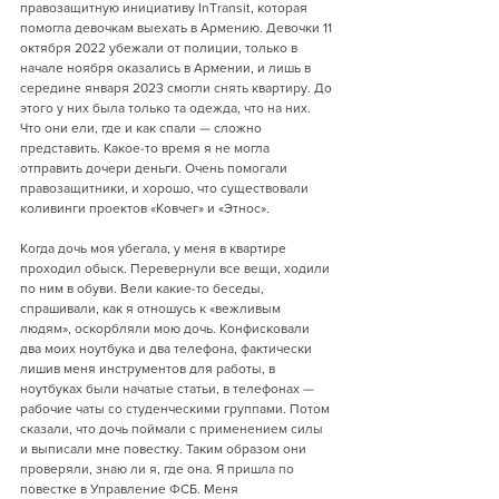
правозащитную инициативу InTransit, которая 
помогла девочкам выехать в Армению. Девочки 11 
октября 2022 убежали от полиции, только в 
начале ноября оказались в Армении, и лишь в 
середине января 2023 смогли снять квартиру. До 
этого у них была только та одежда, что на них. 
Что они ели, где и как спали — сложно 
представить. Какое-то время я не могла 
отправить дочери деньги. Очень помогали 
правозащитники, и хорошо, что существовали 
коливинги проектов
«Ковчег» и «Этнос».
Когда дочь моя убегала, у меня в квартире 
проходил обыск. Перевернули все вещи, ходили 
по ним в обуви. Вели какие-то беседы, 
спрашивали, как я отношусь к «вежливым 
людям», оскорбляли мою дочь. Конфисковали 
два моих ноутбука и два телефона, фактически 
лишив меня инструментов для работы, в 
ноутбуках были начатые статьи, в телефонах — 
рабочие чаты со студенческими группами. Потом 
сказали, что дочь поймали с применением силы 
и выписали мне повестку. Таким образом они 
проверяли, знаю ли я, где она. Я пришла по 
повестке в Управление ФСБ. Меня 