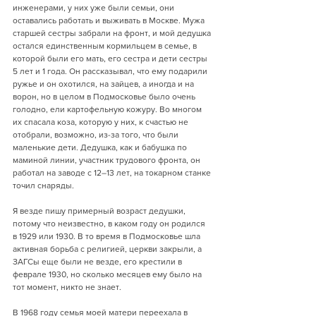
инженерами, у них уже были семьи, они 
оставались работать и выживать в Москве. Мужа 
старшей сестры забрали на фронт, и мой дедушка 
остался единственным кормильцем в семье, в 
которой были его мать, его сестра и дети сестры 
5 лет и 1 года. Он рассказывал, что ему подарили 
ружье и он охотился, на зайцев, а иногда и на 
ворон, но в целом в Подмосковье было очень 
голодно, ели картофельную кожуру. Во многом 
их спасала коза, которую у них, к счастью не 
отобрали, возможно, из-за того, что были 
маленькие дети. Дедушка, как и бабушка по 
маминой линии, участник трудового фронта, он 
работал на заводе с 12–13 лет, на токарном станке 
точил снаряды.
Я везде пишу примерный возраст дедушки, 
потому что неизвестно, в каком году он родился 
в 1929 или 1930. В то время в Подмосковье шла 
активная борьба с религией, церкви закрыли, а 
ЗАГСы еще были не везде, его крестили в 
феврале 1930, но сколько месяцев ему было на 
тот момент, никто не знает.
В 1968 году семья моей матери переехала в 