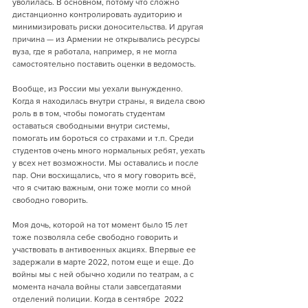
уволилась. В основном, потому что сложно  
дистанционно контролировать аудиторию и 
минимизировать риски доносительства. И другая 
причина — из Армении не открывались ресурсы 
вуза, где я работала, например, я не могла 
самостоятельно поставить оценки в ведомость.
Вообще, из России мы уехали вынужденно. 
Когда я находилась внутри страны, я видела свою 
роль в в том, чтобы помогать студентам 
оставаться свободными внутри системы, 
помогать им бороться со страхами и т.п. Среди 
студентов очень много нормальных ребят, уехать 
у всех нет возможности. Мы оставались и после 
пар. Они восхищались, что я могу говорить всё, 
что я считаю важным, они тоже могли со мной 
свободно говорить.
Моя дочь, которой на тот момент было 15 лет 
тоже позволяла себе свободно говорить и 
участвовать в антивоенных акциях. Впервые ее 
задержали в марте 2022, потом еще и еще. До 
войны мы с ней обычно ходили по театрам, а с 
момента начала войны стали завсегдатаями 
отделений полиции. Когда в сентябре  2022 