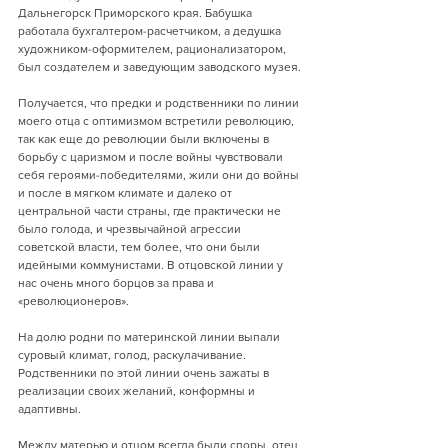
Дальнегорск Приморского края. Бабушка 
работала бухгалтером-расчетчиком, а дедушка 
художником-оформителем, рационализатором, 
был создателем и заведующим заводского музея.
Получается, что предки и родственники по линии 
моего отца с оптимизмом встретили революцию, 
так как еще до революции были включены в 
борьбу с царизмом и после войны чувствовали 
себя героями-победителями, жили они до войны 
и после в мягком климате и далеко от 
центральной части страны, где практически не 
было голода, и чрезвычайной агрессии 
советской власти, тем более, что они были 
идейными коммунистами. В отцовской линии у 
нас очень много борцов за права и 
«революционеров».
На долю родни по материнской линии выпали 
суровый климат, голод, раскулачивание. 
Родственники по этой линии очень зажаты в 
реализации своих желаний, конформны и 
адаптивны.
Между матерью и отцом всегда были споры, отец 