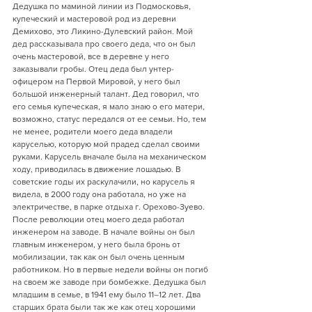
Дедушка по маминой линии из Подмосковья, 
купеческий и мастеровой род из деревни 
Демихово, это Ликино-Дулевский район. Мой 
дед рассказывала про своего деда, что он был 
очень мастеровой, все в деревне у него 
заказывали гробы. Отец деда был унтер-
офицером на Первой Мировой, у него был 
большой инженерный талант. Дед говорил, что 
его семья купеческая, я мало знаю о его матери, 
возможно, статус передался от ее семьи. Но, тем 
не менее, родители моего деда владели 
каруселью, которую мой прадед сделал своими 
руками. Карусель вначале была на механическом 
ходу, приводилась в движение лошадью. В 
советские годы их раскулачили, но карусель я 
видела, в 2000 году она работала, но уже на 
электричестве, в парке отдыха г. Орехово-Зуево. 
После революции отец моего деда работал 
инженером на заводе. В начале войны он был 
главным инженером, у него была бронь от 
мобилизации, так как он был очень ценным 
работником. Но в первые недели войны он погиб 
на своем же заводе при бомбежке. Дедушка был 
младшим в семье, в 1941 ему было 11–12 лет. Два 
старших брата были так же как отец хорошими 