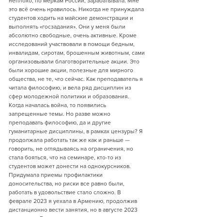
неплохо, по меркам России, зарабатывала. Мне 
это всё очень нравилось. Никогда не принуждала 
студентов ходить на майские демонстрации и 
выполнять «госзадания». Они у меня были 
абсолютно свободные, очень активные. Кроме 
исследований участвовали в помощи бедным, 
инвалидам, сиротам, брошенным животным, сами 
организовывали благотворительные акции. Это 
были хорошие акции, полезные для мирного 
общества, не те, что сейчас. Как преподаватель я 
читала философию, и вела ряд дисциплин из 
сфер молодежной политики и образования. 
Когда началась война, то появились 
запрещенные темы. Но разве можно 
преподавать философию, да и другие 
гуманитарные дисциплины, в рамках цензуры? Я 
продолжала работать так же как и раньше — 
говорить, не оглядываясь на ограничения, но 
стала бояться, что на семинаре, кто-то из 
студентов может донести на однокурсников. 
Придумала приемы профилактики 
доносительства, но риски все равно были, 
работать в удовольствие стало сложно. В 
феврале 2023 я уехала в Армению, продолжив 
дистанционно вести занятия, но в августе 2023 