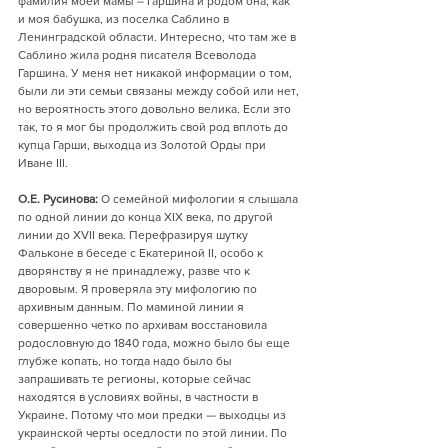
фамилия моей мамы – Гаршина и родом она, как 
и моя бабушка, из поселка Саблино в 
Ленинградской области. Интересно, что там же в 
Саблино жила родня писателя Всеволода 
Гаршина. У меня нет никакой информации о том, 
были ли эти семьи связаны между собой или нет, 
но вероятность этого довольно велика. Если это 
так, то я мог бы продолжить свой род вплоть до 
купца Гарши, выходца из Золотой Орды при 
Иване III.
О.Е. Русинова:
 О семейной мифологии я слышала 
по одной линии до конца XIX века, по другой 
линии до XVII века. Перефразируя шутку 
Фальконе в беседе с Екатериной II, особо к 
дворянству я не принадлежу, разве что к 
дворовым. Я проверяла эту мифологию по 
архивным данным. По маминой линии я 
совершенно четко по архивам восстановила 
родословную до 1840 года, можно было бы еще 
глубже копать, но тогда надо было бы 
запрашивать те регионы, которые сейчас 
находятся в условиях войны, в частности в 
Украине. Потому что мои предки — выходцы из 
украинской черты оседлости по этой линии. По 