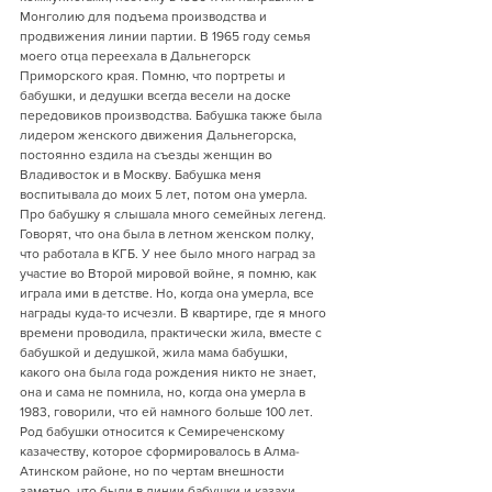
Монголию для подъема производства и 
продвижения линии партии. В 1965 году семья 
моего отца переехала в Дальнегорск 
Приморского края. Помню, что портреты и 
бабушки, и дедушки всегда весели на доске 
передовиков производства. Бабушка также была 
лидером женского движения Дальнегорска, 
постоянно ездила на съезды женщин во 
Владивосток и в Москву. Бабушка меня 
воспитывала до моих 5 лет, потом она умерла. 
Про бабушку я слышала много семейных легенд. 
Говорят, что она была в летном женском полку, 
что работала в КГБ. У нее было много наград за 
участие во Второй мировой войне, я помню, как 
играла ими в детстве. Но, когда она умерла, все 
награды куда-то исчезли. В квартире, где я много 
времени проводила, практически жила, вместе с 
бабушкой и дедушкой, жила мама бабушки, 
какого она была года рождения никто не знает, 
она и сама не помнила, но, когда она умерла в 
1983, говорили, что ей намного больше 100 лет. 
Род бабушки относится к Семиреченскому 
казачеству, которое сформировалось в Алма-
Атинском районе, но по чертам внешности 
заметно, что были в линии бабушки и казахи. 