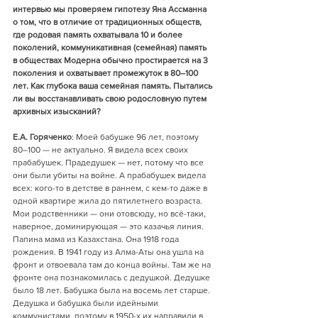
интервью мы проверяем гипотезу Яна Ассманна 
о том, что в отличие от традиционных обществ, 
где родовая память охватывала 10 и более 
поколений, коммуникативная (семейная) память 
в обществах Модерна обычно простирается на 3 
поколения и охватывает промежуток в 80–100 
лет. Как глубока ваша семейная память. Пытались 
ли вы восстанавливать свою родословную путем 
архивных изысканий?
Е.А. Горяченко
: Моей бабушке 96 лет, поэтому 
80–100 — не актуально. Я видела всех своих 
прабабушек. Прадедушек — нет, потому что все 
они были убиты на войне. А прабабушек видела 
всех: кого-то в детстве в раннем, с кем-то даже в 
одной квартире жила до пятилетнего возраста. 
Мои родственники — они отовсюду, но всё-таки, 
наверное, доминирующая — это казачья линия. 
Папина мама из Казахстана. Она 1918 года 
рождения. В 1941 году из Алма-Аты она ушла на 
фронт и отвоевала там до конца войны. Там же на 
фронте она познакомилась с дедушкой. Дедушке 
было 18 лет. Бабушка была на восемь лет старше. 
Дедушка и бабушка были идейными 
коммунистами, поэтому в 1950-х их направили в 