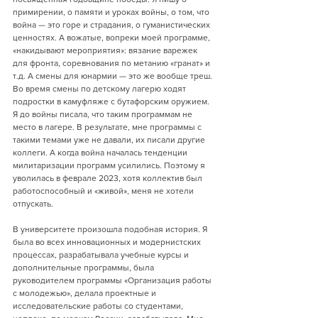
примирении, о памяти и уроках войны, о том, что 
война — это горе и страдания, о гуманистических 
ценностях. А вожатые, вопреки моей программе, 
«накидывают мероприятия»: вязание варежек 
для фронта, соревнования по метанию «гранат» и 
т.д. А смены для юнармии — это же вообще треш. 
Во время смены по детскому лагерю ходят 
подростки в камуфляже с бутафорским оружием. 
Я до войны писала, что таким программам не 
место в лагере. В результате, мне программы с 
такими темами уже не давали, их писали другие 
коллеги. А когда война началась тенденции 
милитаризации программ усилились. Поэтому я 
уволилась в феврале 2023, хотя коллектив был 
работоспособный и «живой», меня не хотели 
отпускать.
В университете произошла подобная история. Я 
была во всех инновационных и модернистских 
процессах, разрабатывала учебные курсы и 
дополнительные программы, была 
руководителем программы «Организация работы 
с молодежью», делала проектные и 
исследовательские работы со студентами, 