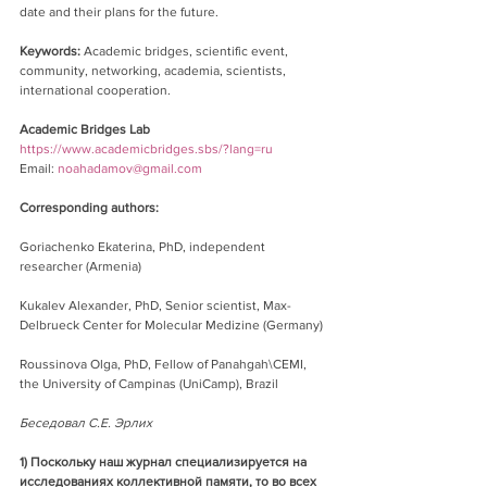
date and their plans for the future.
Keywords:
 Academic bridges, scientific event, 
community, networking, academia, scientists, 
international cooperation.
Academic Bridges Lab
https://www.academicbridges.sbs/?lang=ru
Email: 
noahadamov@gmail.com
Corresponding authors:
Goriachenko Ekaterina, PhD, independent 
researcher (Armenia)
Kukalev Alexander, PhD, Senior scientist, Max-
Delbrueck Center for Molecular Medizine (Germany)
Roussinova Olga, PhD, Fellow of Panahgah\CEMI, 
the University of Campinas (UniCamp), Brazil
Беседовал С.Е. Эрлих
1) Поскольку наш журнал специализируется на 
исследованиях коллективной памяти, то во всех 