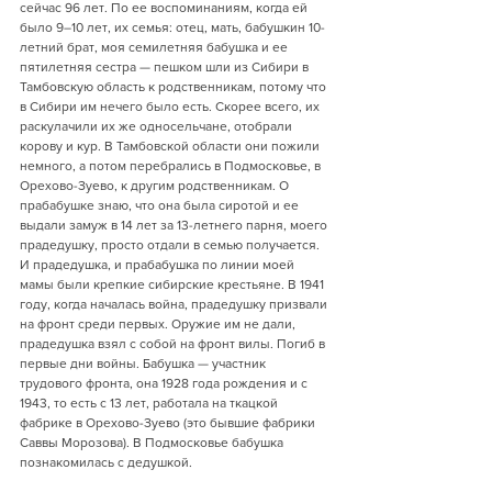
сейчас 96 лет. По ее воспоминаниям, когда ей 
было 9–10 лет, их семья: отец, мать, бабушкин 10-
летний брат, моя семилетняя бабушка и ее 
пятилетняя сестра — пешком шли из Сибири в 
Тамбовскую область к родственникам, потому что 
в Сибири им нечего было есть. Скорее всего, их 
раскулачили их же односельчане, отобрали 
корову и кур. В Тамбовской области они пожили 
немного, а потом перебрались в Подмосковье, в 
Орехово-Зуево, к другим родственникам. О 
прабабушке знаю, что она была сиротой и ее 
выдали замуж в 14 лет за 13-летнего парня, моего 
прадедушку, просто отдали в семью получается. 
И прадедушка, и прабабушка по линии моей 
мамы были крепкие сибирские крестьяне. В 1941 
году, когда началась война, прадедушку призвали 
на фронт среди первых. Оружие им не дали, 
прадедушка взял с собой на фронт вилы. Погиб в 
первые дни войны. Бабушка — участник 
трудового фронта, она 1928 года рождения и с 
1943, то есть с 13 лет, работала на ткацкой 
фабрике в Орехово-Зуево (это бывшие фабрики 
Саввы Морозова). В Подмосковье бабушка 
познакомилась с дедушкой.