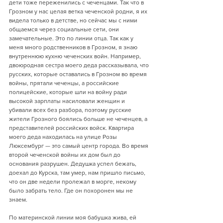
дети тоже переженились с чеченцами. Так что в 
Грозном у нас целая ветка чеченской родни, я их 
видела только в детстве, но сейчас мы с ними 
общаемся через социальные сети, они 
замечательные. Это по линии отца. Так как у 
меня много родственников в Грозном, я знаю 
внутреннюю кухню чеченских войн. Например, 
двоюродная сестра моего деда рассказывала, что 
русских, которые оставались в Грозном во время 
войны, прятали чеченцы, а российские 
полицейские, которые шли на войну ради 
высокой зарплаты насиловали женщин и 
убивали всех без разбора, поэтому русские 
жители Грозного боялись больше не чеченцев, а 
представителей российских войск. Квартира 
моего деда находилась на улице Розы 
Люксембург — это самый центр города. Во время 
второй чеченской войны их дом был до 
основания разрушен. Дедушка успел бежать, 
доехал до Курска, там умер, нам пришло письмо, 
что он две недели пролежал в морге, некому 
было забрать тело. Где он похоронен мы не 
знаем.
По материнской линии моя бабушка жива, ей 