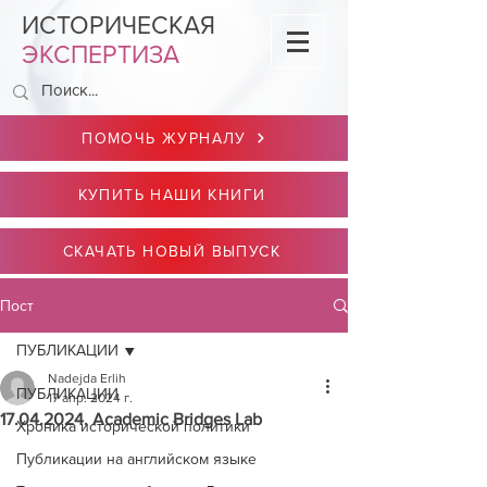
ИСТОРИЧЕСКАЯ
ЭКСПЕРТИЗА
ПОМОЧЬ ЖУРНАЛУ
КУПИТЬ НАШИ КНИГИ
СКАЧАТЬ НОВЫЙ ВЫПУСК
Пост
ПУБЛИКАЦИИ
Nadejda Erlih
ПУБЛИКАЦИИ
17 апр. 2024 г.
17.04.2024. Academic Bridges Lab
Хроника исторической политики
Публикации на английском языке