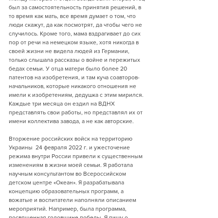
был за самостоятельность принятия решений, в 
то время как мать, все время думает о том, что 
люди скажут, да как посмотрят, да чтобы чего не 
случилось. Кроме того, мама вздрагивает до сих 
пор от речи на немецком языке, хотя никогда в 
своей жизни не видела людей из Германии, 
только слышала рассказы о войне и пережитых 
бедах семьи. У отца матери было более 20 
патентов на изобретения, и там куча соавторов-
начальников, которые никакого отношения не 
имели к изобретениям, дедушка с этим мирился. 
Каждые три месяца он ездил на ВДНХ 
представлять свои работы, но представлял их от 
имени коллектива завода, а не как авторские.
Вторжение российских войск на территорию 
Украины  24 февраля 2022 г. и ужесточение 
режима внутри России привели к существенным 
изменениям в жизни моей семьи. Я работала 
научным консультантом во Всероссийском 
детском центре «Океан». Я разрабатывала 
концепцию образовательных программ, а 
вожатые и воспитатели наполняли описанием 
мероприятий. Например, была программа, 
посвященная годовщине победы. Я пишу о 