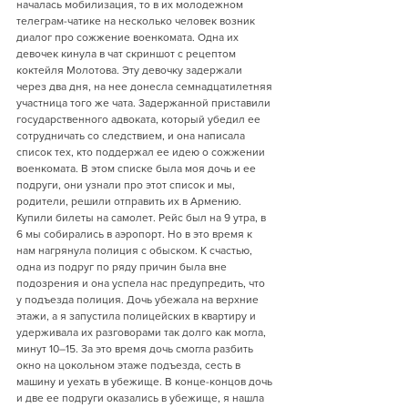
началась мобилизация, то в их молодежном 
телеграм-чатике на несколько человек возник 
диалог про сожжение военкомата. Одна их 
девочек кинула в чат скриншот с рецептом 
коктейля Молотова. Эту девочку задержали 
через два дня, на нее донесла семнадцатилетняя 
участница того же чата. Задержанной приставили 
государственного адвоката, который убедил ее 
сотрудничать со следствием, и она написала 
список тех, кто поддержал ее идею о сожжении 
военкомата. В этом списке была моя дочь и ее 
подруги, они узнали про этот список и мы, 
родители, решили отправить их в Армению. 
Купили билеты на самолет. Рейс был на 9 утра, в 
6 мы собирались в аэропорт. Но в это время к 
нам нагрянула полиция с обыском. К счастью, 
одна из подруг по ряду причин была вне 
подозрения и она успела нас предупредить, что 
у подъезда полиция. Дочь убежала на верхние 
этажи, а я запустила полицейских в квартиру и 
удерживала их разговорами так долго как могла, 
минут 10–15. За это время дочь смогла разбить 
окно на цокольном этаже подъезда, сесть в 
машину и уехать в убежище. В конце-концов дочь 
и две ее подруги оказались в убежище, я нашла 