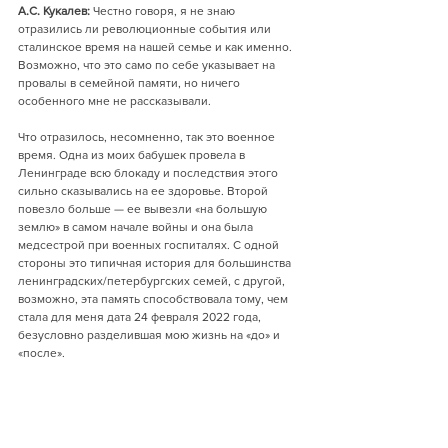
А.С. Кукалев:
 Честно говоря, я не знаю 
отразились ли революционные события или 
сталинское время на нашей семье и как именно. 
Возможно, что это само по себе указывает на 
провалы в семейной памяти, но ничего 
особенного мне не рассказывали.
Что отразилось, несомненно, так это военное 
время. Одна из моих бабушек провела в 
Ленинграде всю блокаду и последствия этого 
сильно сказывались на ее здоровье. Второй 
повезло больше — ее вывезли «на большую 
землю» в самом начале войны и она была 
медсестрой при военных госпиталях. С одной 
стороны это типичная история для большинства 
ленинградских/петербургских семей, с другой, 
возможно, эта память способствовала тому, чем 
стала для меня дата 24 февраля 2022 года, 
безусловно разделившая мою жизнь на «до» и 
«после».
О.Е. Русинова:
 Бабушки, с которыми я общалась, 
это 1904–1905 годы рождения, это Крым. Я 
довольно много слышала о погромах, о бегстве 
семьи. Это моя еврейская линия. И  бегство 