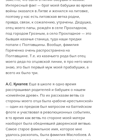
Интересный факт — брат моей бабушки во время 
войны оказался в Литве и женился на литовке, 
поэтому у нас есть литовская ветка родни, 
правда, связи, к сожалению, утрачены. Дедушка, 
отец моего папы, рождён в селе Прохладном, 
под городом Грозным, а село Прохладное — это 
бывшая казачья станица, туда наши предки 
попали с Полтавщины. Вообще, фамилия 
Горяченко очень распространена на 
Полтавщине. Т.е. из казачьего рода был отец 
моего деда по отцовской линии, я про него мало 
знаю, это был первый муж моей прабабушки, а 
всего их было три.
А.С. Кукалев:
 Еще в школе я одно время 
расспрашивал родителей и бабушек о нашем 
«семейном древе». По их рассказам ветвь со 
стороны моего отца была «рабоче-крестьянской» 
— один из предков был матросом на балтийском 
флоте и участвовал в революционных событиях, 
в то время как ветвь по стороне моей матери 
наоборот была обедневшей дворянской ветвью. 
Самое старое фамильное имя, которое мне 
удалось раскопать, была фамилия Маслобоев. А 