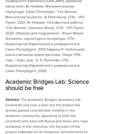
Университет Кампинаса (UNICAMP), Бразилия. 
Автор книг: Ян Нейман. Монументальная 
скульптура. Санкт-Петербург / Yan Neiman. 
Monumental Sculpture. St Petersburg. СПб. : НП-
Принт, 2021; Ян Нейман. Неизвестные работы 
\Yan Neiman. Unknown Works. СПб. : НП-Принт, 
2020; Образец для подражания : Этьен-Морис 
Фальконе, скульптура и литература. СПб. : 
Издательство Европейского университета в 
Санкт-Петербурге, 2012;Тавареш Р. Небольшая 
книга о великом землетрясении. Очерк 1755 
года. / Науч. ред.: О. Е. Русинова. СПб. : 
Издательство Европейского университета в 
Санкт-Петербурге, 2009.
Academic Bridges Lab: Science 
should be free 
Abstract:
 The Academic Bridges laboratory has 
existed for just over a year, but the project has 
already gained considerable visibility in the 
academic community, appealing to both the 
scientists who have left Russia and those who have 
remained. In the interview, the founders of the 
project elaborate on its inception, achievements to 