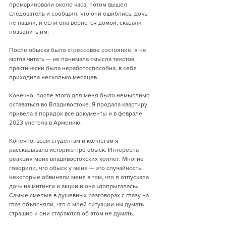
промариновали около часа, потом вышел 
следователь и сообщил, что они ошиблись, дочь 
не нашли, и если она вернется домой, сказали 
позвонить им.
После обыска было стрессовое состояние, я не 
могла читать — не понимала смысла текстов, 
практически была неработоспособна, в себя 
приходила несколько месяцев.
Конечно, после этого для меня было немыслимо 
оставаться во Владивостоке. Я продала квартиру, 
привела в порядок все документы и в феврале 
2023 улетела в Армению.
Конечно, всем студентам и коллегам я 
рассказывала историю про обыск. Интересна 
реакция моих владивостокских коллег. Многие 
говорили, что обыск у меня — это случайность, 
некоторые обвиняли меня в том, что я отпускала 
дочь на митинги и акции и она «допрыгалась». 
Самые смелые в душевных разговорах с глазу на 
глаз объясняли, что о моей ситуации им думать 
страшно и они стараются об этом не думать.