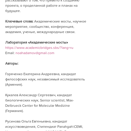
рассказывают о том, что привело к созданию 
проекта, о проделанной работе и планах на 
будущее.
Ключевые слова:
 Академические мосты, научное 
мероприятие, сообщество, конференция, 
академия, ученые, международные связи.
Лаборатория «Академические мосты»
https://www.academicbridges.sbs/?lang=ru
Email: 
noahadamov@gmail.com
Авторы:
Горяченко Екатерина Андреевна, кандидат 
философских наук, независимый исследователь 
(Армения).
Кукалев Александр Сергеевич, кандидат 
биологических наук, Senior scientist, Max-
Delbrueck Center for Molecular Medizine 
(Германия).
Русинова Ольга Евгеньевна, кандидат 
искусствоведения, Стипендиат Panahgah\CEMI, 