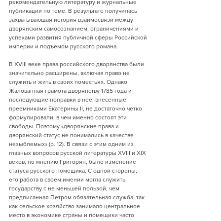
рекомендательную литературу и журнальные 
публикации по теме. В результате получилась 
захватывающая история взаимосвязи между 
дворянским самосознанием, ограничениями и 
успехами развития публичной сферы Российской 
империи и подъемом русского романа.
В XVIII веке права российского дворянства были 
значительно расширены, включая право не 
служить и жить в своих поместьях. Однако 
Жалованная грамота дворянству 1785 года и 
последующие поправки в нее, внесенные 
преемниками Екатерины II, не достаточно четко 
формулировали, в чем именно состоят эти 
свободы. Поэтому «дворянские права и 
дворянский статус не понимались в качестве 
незыблемых» (p. 12). В связи с этим одним из 
главных вопросов русской литературы XVIII и XIX 
веков, по мнению Григорян, было изменение 
статуса русского помещика. С одной стороны, 
его работа в своем имении могла служить 
государству с не меньшей пользой, чем 
предписанная Петром обязательная служба, так 
как сельское хозяйство занимало центральное 
место в экономике страны и помещики часто 