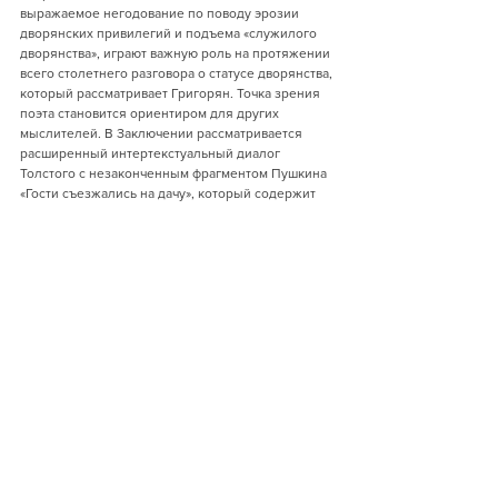
выражаемое негодование по поводу эрозии 
дворянских привилегий и подъема «служилого 
дворянства», играют важную роль на протяжении 
всего столетнего разговора о статусе дворянства, 
который рассматривает Григорян. Точка зрения 
поэта становится ориентиром для других 
мыслителей. В Заключении рассматривается 
расширенный интертекстуальный диалог 
Толстого с незаконченным фрагментом Пушкина 
«Гости съезжались на дачу», который содержит 
размышления об «упавшем в неизвестность» 
старинном дворянстве, что повлияло на замысел 
«Анны Карениной».
Небольшая книга легко читается. Прекрасно 
составленный указатель помогает быстро найти 
необходимую информацию.  К немногим 
недостатком рецензируемой работы я бы 
отнесла тот факт, что в «Благородных подданных» 
лишь мельком затрагивается гендерная природа 
русского дворянского землевладения. Хотя 
известно, что существовали и женщины-
помещицы, сведения о них, похоже, мало 
проникали в публичную сферу и в литературу 
того времени. Анна Сергеевна Одинцова из 