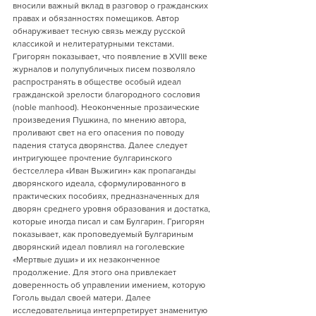
вносили важный вклад в разговор о гражданских 
правах и обязанностях помещиков. Автор 
обнаруживает тесную связь между русской 
классикой и нелитературными текстами. 
Григорян показывает, что появление в XVIII веке 
журналов и полупубличных писем позволяло 
распространять в обществе особый идеал 
гражданской зрелости благородного сословия 
(noble manhood). Неоконченные прозаические 
произведения Пушкина, по мнению автора, 
проливают свет на его опасения по поводу 
падения статуса дворянства. Далее следует 
интригующее прочтение булгаринского 
бестселлера «Иван Выжигин» как пропаганды 
дворянского идеала, сформулированного в 
практических пособиях, предназначенных для 
дворян среднего уровня образования и достатка, 
которые иногда писал и сам Булгарин. Григорян 
показывает, как проповедуемый Булгариным 
дворянский идеал повлиял на гоголевские 
«Мертвые души» и их незаконченное 
продолжение. Для этого она привлекает 
доверенность об управлении имением, которую 
Гоголь выдал своей матери. Далее 
исследовательница интерпретирует знаменитую 