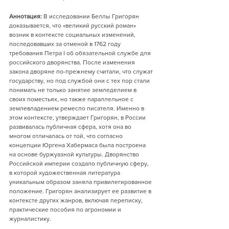
Аннотация: 
В исследовании Беллы Григорян 
доказывается, что «великий русский роман» 
возник в контексте социальных изменений, 
последовавших за отменой в 1762 году 
требования Петра I об обязательной службе для 
российского дворянства. После изменения 
закона дворяне по-прежнему считали, что служат 
государству, но под службой они с тех пор стали 
понимать не только занятие земледелием в 
своих поместьях, но также параллельное с 
землевладением ремесло писателя. Именно в 
этом контексте, утверждает Григорян, в России 
развивалась публичная сфера, хотя она во 
многом отличалась от той, что согласно 
концепции Юргена Хабермаса была построена 
на основе буржуазной культуры. Дворянство 
Российской империи создало публичную сферу, 
в которой художественная литература 
уникальным образом заняла привилегированное 
положение. Григорян анализирует ее развитие в 
контексте других жанров, включая переписку, 
практические пособия по агрономии и 
журналистику.