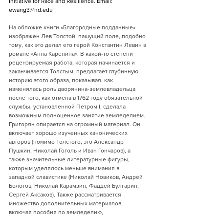
Initiative for Race and Resilience. Email: 
ewang3@nd.edu
На обложке книги «Благородные подданные» 
изображен Лев Толстой, пашущий поле, подобно 
тому, как это делал его герой Константин Левин в 
романе «Анна Каренина». В какой-то степени 
рецензируемая работа, которая начинается и 
заканчивается Толстым, предлагает глубинную 
историю этого образа, показывая, как 
изменялась роль дворянина-землевладельца 
после того, как отмена в 1762 году обязательной 
службы, установленной Петром I, сделала 
возможным полноценное занятие земледелием. 
Григорян опирается на огромный материал. Он 
включает хорошо изученных канонических 
авторов (помимо Толстого, это Александр 
Пушкин, Николай Гоголь и Иван Гончаров), а 
также значительные литературные фигуры, 
которым уделялось меньше внимания в 
западной славистике (Николай Новиков, Андрей 
Болотов, Николай Карамзин, Фаддей Булгарин, 
Сергей Аксаков). Также рассматривается 
множество дополнительных материалов, 
включая пособия по земледелию, 