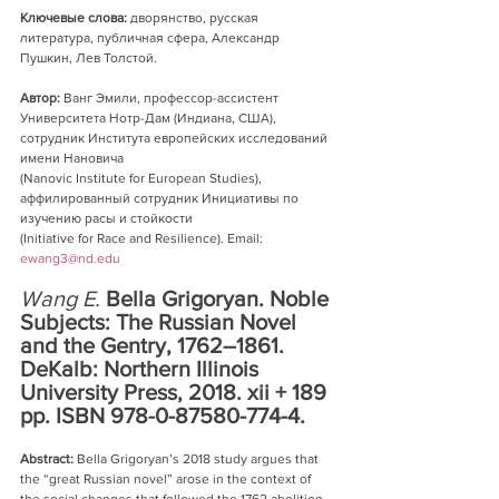
Ключевые слова: 
дворянство, русская 
литература, публичная сфера, Александр 
Пушкин, Лев Толстой.
Автор:
 Ванг Эмили, профессор-ассистент 
Университета Нотр-Дам (Индиана, США), 
сотрудник Института европейских исследований 
имени Нановича 
(Nanovic Institute for European Studies), 
аффилированный сотрудник Инициативы по 
изучению расы и стойкости 
(Initiative for Race and Resilience). Email: 
ewang3@nd.edu
Wang E.
 Bella Grigoryan. Noble 
Subjects: The Russian Novel 
and the Gentry, 1762–1861. 
DeKalb: Northern Illinois 
University Press, 2018. xii + 189 
pp. ISBN 978-0-87580-774-4.
Abstract: 
Bella Grigoryan’s 2018 study argues that 
the “great Russian novel” arose in the context of 