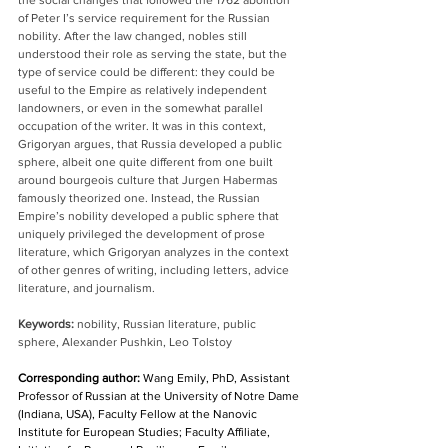
the social changes that followed the 1762 abolition 
of Peter I’s service requirement for the Russian 
nobility. After the law changed, nobles still 
understood their role as serving the state, but the 
type of service could be different: they could be 
useful to the Empire as relatively independent 
landowners, or even in the somewhat parallel 
occupation of the writer. It was in this context, 
Grigoryan argues, that Russia developed a public 
sphere, albeit one quite different from one built 
around bourgeois culture that Jurgen Habermas 
famously theorized one. Instead, the Russian 
Empire’s nobility developed a public sphere that 
uniquely privileged the development of prose 
literature, which Grigoryan analyzes in the context 
of other genres of writing, including letters, advice 
literature, and journalism.
Keywords: 
nobility, Russian literature, public 
sphere, Alexander Pushkin, Leo Tolstoy
Corresponding author:
 Wang Emily, PhD, Assistant 
Professor of Russian at the University of Notre Dame 
(Indiana, USA), Faculty Fellow at the Nanovic 
Institute for European Studies; Faculty Affiliate, 