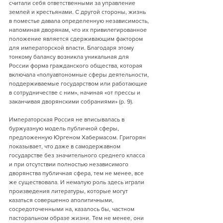
считали себя ответственными за управление 
землей и крестьянами. С другой стороны, жизнь 
в поместье давала определенную независимость, 
напоминая дворянам, что их привилегированное 
положение является сдерживающим фактором 
для императорской власти. Благодаря этому 
тонкому балансу возникла уникальная для 
России форма гражданского общества, которая 
включала «полуавтономные сферы деятельности, 
поддерживаемые государством или работающие 
в сотрудничестве с ним», начиная «от прессы и 
заканчивая дворянскими собраниями» (p. 9).
Императорская Россия не вписывалась в 
буржуазную модель публичной сферы, 
предложенную Юргеном Хабермасом. Григорян 
показывает, что даже в самодержавном 
государстве без значительного среднего класса 
и при отсутствии полностью независимого 
дворянства публичная сфера, тем не менее, все 
же существовала. И немалую роль здесь играли 
произведения литературы, которые могут 
казаться совершенно аполитичными, 
сосредоточенными на, казалось бы, частном 
пасторальном образе жизни. Тем не менее, они 