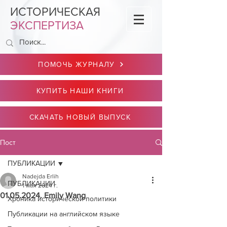
ИСТОРИЧЕСКАЯ
ЭКСПЕРТИЗА
ПОМОЧЬ ЖУРНАЛУ
КУПИТЬ НАШИ КНИГИ
СКАЧАТЬ НОВЫЙ ВЫПУСК
Пост
ПУБЛИКАЦИИ
Nadejda Erlih
ПУБЛИКАЦИИ
1 мая 2024 г.
01.05.2024. Emily Wang
Хроника исторической политики
Публикации на английском языке