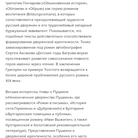
трилогию Гончарова («Обыкновенная история», 
«Обломов» и «Обрыв») как серию романов 
воспитания (Bildungsromane), в которых 
сопоставляются преодолевающий трудности 
русский дворянин и его трудолюбивый западный 
буржуазный эквивалент. Показывается, что 
подобные тексты действительно способствовали 
формированию дворянской идентичности. Тонко 
замаскированная под роман автобиография 
Сергея Аксакова «Детские годы Багрова-внука» 
прослеживает развитие самосознания главного 
героя именно через чтение. В заключении 
Григорян на примере Толстого возвращается к 
более широкой проблематике русского романа 
XIX века.
Весьма интересны главы о Пушкине 
(«Неоконченное дворянство Пушкина», где 
рассматриваются «Роман в письмах», «История 
села Горюхина» и «Дубровский») и Булгарине 
(«Булгаринские помещики и публика», 
посвященная роману «Иван Выжигин», а также 
булгаринской и болотовской рекомендательной 
литературе). Представления Пушкина о 
дворянской идентичности, особенно его часто 