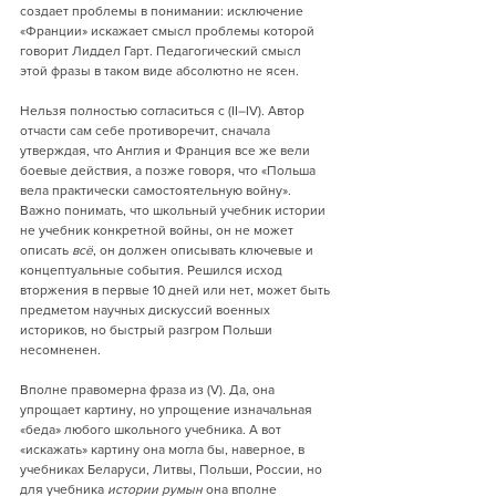
создает проблемы в понимании: исключение 
«Франции» искажает смысл проблемы которой 
говорит Лиддел Гарт. Педагогический смысл 
этой фразы в таком виде абсолютно не ясен.
Нельзя полностью согласиться с (II–IV). Автор 
отчасти сам себе противоречит, сначала 
утверждая, что Англия и Франция все же вели 
боевые действия, а позже говоря, что «Польша 
вела практически самостоятельную войну».  
Важно понимать, что школьный учебник истории 
не учебник конкретной войны, он не может 
описать 
всё
, он должен описывать ключевые и 
концептуальные события. Решился исход 
вторжения в первые 10 дней или нет, может быть 
предметом научных дискуссий военных 
историков, но быстрый разгром Польши 
несомненен.
Вполне правомерна фраза из (V). Да, она 
упрощает картину, но упрощение изначальная 
«беда» любого школьного учебника. А вот 
«искажать» картину она могла бы, наверное, в 
учебниках Беларуси, Литвы, Польши, России, но 
для учебника 
истории румын
 она вполне 