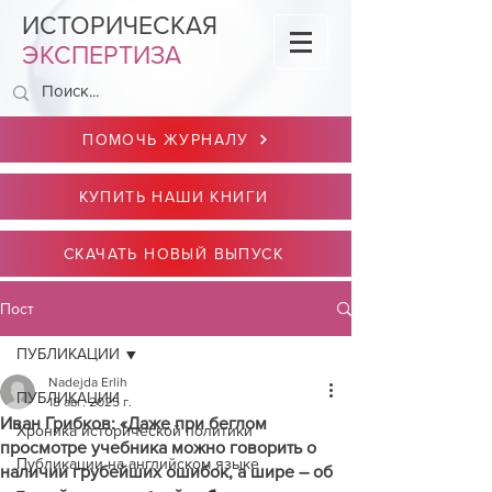
ИСТОРИЧЕСКАЯ
ЭКСПЕРТИЗА
ПОМОЧЬ ЖУРНАЛУ
КУПИТЬ НАШИ КНИГИ
СКАЧАТЬ НОВЫЙ ВЫПУСК
Пост
ПУБЛИКАЦИИ
Nadejda Erlih
ПУБЛИКАЦИИ
18 авг. 2025 г.
Иван Грибков: «Даже при беглом
Хроника исторической политики
просмотре учебника можно говорить о
Публикации на английском языке
наличии грубейших ошибок, а шире – об