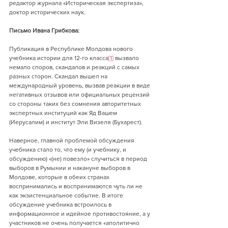
редактор журнала «Историческая экспертиза», 
доктор исторических наук.
Письмо Ивана Грибкова:
Публикация в Республике Молдова нового 
учебника истории для 12-го класса
[1]
 вызвало 
немало споров, скандалов и реакций с самых 
разных сторон. Скандал вышел на 
международный уровень, вызвав реакции в виде 
негативных отзывов или официальных рецензий 
со стороны таких без сомнения авторитетных 
экспертных институций как Яд Вашем 
(Иерусалим) и институт Эли Визеля (Бухарест).
Наверное, главной проблемой обсуждения 
учебника стало то, что ему (и учебнику, и 
обсуждению) «(не) повезло» случиться в период 
выборов в Румынии и накануне выборов в 
Молдове, которые в обеих странах 
воспринимались и воспринимаются чуть ли не 
как экзистенциальное событие. В итоге 
обсуждение учебника встроилось в 
информационное и идейное противостояние, а у 
участников не очень получается «аполитично 