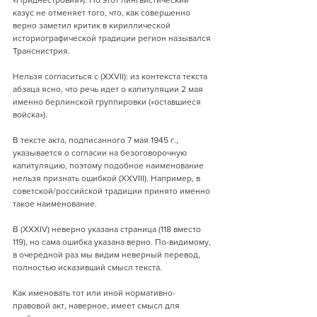
«Приднестровия»). Но этот лингвистический 
казус не отменяет того, что, как совершенно 
верно заметил критик в кириллической 
историографической традиции регион назывался 
Транснистрия.
Нельзя согласиться с (XXVII): из контекста текста 
абзаца ясно, что речь идет о капитуляции 2 мая 
именно берлинской группировки («оставшиеся 
войска»).
В тексте акта, подписанного 7 мая 1945 г., 
указывается о согласии на безоговорочную 
капитуляцию, поэтому подобное наименование 
нельзя признать ошибкой (XXVIII). Например, в 
советской/российской традиции принято именно 
такое наименование.
В (XXXIV) неверно указана страница (118 вместо 
119), но сама ошибка указана верно. По-видимому, 
в очередной раз мы видим неверный перевод, 
полностью исказивший смысл текста.
Как именовать тот или иной нормативно-
правовой акт, наверное, имеет смысл для 