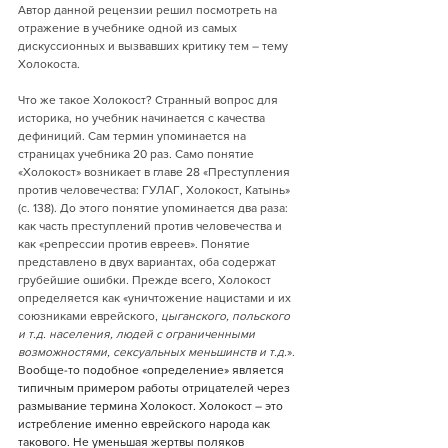
Автор данной рецензии решил посмотреть на 
отражение в учебнике одной из самых 
дискуссионных и вызвавших критику тем – тему 
Холокоста.
Что же такое Холокост? Странный вопрос для 
историка, но учебник начинается с качества 
дефиниций. Сам термин упоминается на 
страницах учебника 20 раз. Само понятие 
«Холокост» возникает в главе 28 «Преступления 
против человечества: ГУЛАГ, Холокост, Катынь» 
(с. 138). До этого понятие упоминается два раза: 
как часть преступлений против человечества и 
как «репрессии против евреев». Понятие 
представлено в двух вариантах, оба содержат 
грубейшие ошибки. Прежде всего, Холокост 
определяется как «уничтожение нацистами и их 
союзниками еврейского, 
цыганского, польского 
и т.д. населения, людей с ограниченными 
возможностями, сексуальных меньшинств и т.д.
». 
В
ообще-то подобное «определение» является 
типичным примером работы отрицателей через 
размывание термина Холокост. Холокост – это 
истребление именно еврейского народа как 
такового. Не уменьшая жертвы поляков 