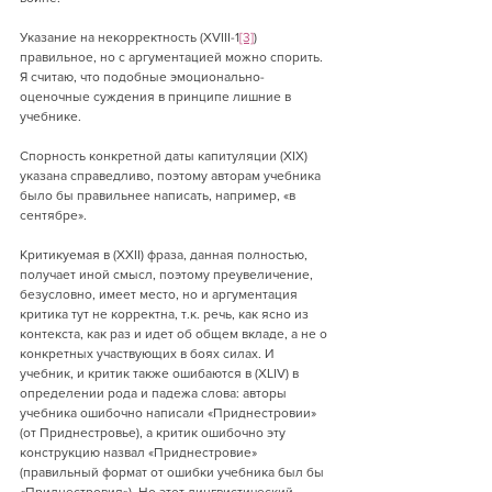
Указание на некорректность (XVIII-1
[3]
) 
правильное, но с аргументацией можно спорить. 
Я считаю, что подобные эмоционально-
оценочные суждения в принципе лишние в 
учебнике.
Спорность конкретной даты капитуляции (XIX) 
указана справедливо, поэтому авторам учебника 
было бы правильнее написать, например, «в 
сентябре».
Критикуемая в (XXII) фраза, данная полностью, 
получает иной смысл, поэтому преувеличение, 
безусловно, имеет место, но и аргументация 
критика тут не корректна, т.к. речь, как ясно из 
контекста, как раз и идет об общем вкладе, а не о 
конкретных участвующих в боях силах. И 
учебник, и критик также ошибаются в (XLIV) в 
определении рода и падежа слова: авторы 
учебника ошибочно написали «Приднестровии» 
(от Приднестровье), а критик ошибочно эту 
конструкцию назвал «Приднестровие» 
(правильный формат от ошибки учебника был бы 