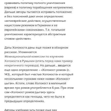
сравнивать политику полного уничтожения 
(евреев) и политику порабощения неприемлемо. 
Дальше авторы пытаются исправить положение 
и без пояснений дают иное определение: 
«антиеврейские 
действия
, осуществленные 
нацистским режимом в Германии и ее 
европейскими союзниками». Т.е. тотальное 
уничтожение характеризуется абстрактным 
словом «действия».
Даты Холокоста даны еще позже в обзорном 
рассказе. Упоминается 
Межнациональной
 комиссии по изучению 
Холокоста в Румынии (опять перед нами пример 
некритичного перевода). 
Но дальше… вводится 
еще одно определение – «Холокост ромов» (с. 
143) , который был «частью Холокоста» и который 
несколькими строками ниже назван «Холокост 
цыган». Кстати, слово Холокост в маленькой 
врезке про ромов употребляется 6 раз. При этом 
сам «Холокост ромов (цыган)» здесь 
определяется как геноцид, чего не было в 
предыдущих определениях.
Авторы учебника чуть позже еще раз 