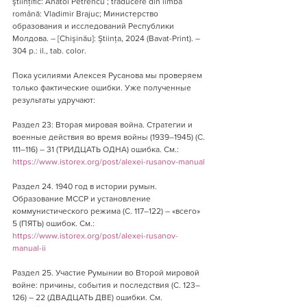
ştiinţific: Anatol Petrencu ; traducere din limba 
română: Vladimir Brajuc; Министерство 
образования и исследований Республики 
Молдова. – [Chişinău]: Ştiinţa, 2024 (Bavat-Print). – 
304 p.: il., tab. color.
Пока усилиями Алексея Русанова мы проверяем 
только фактические ошибки. Уже полученные 
результаты удручают:
Раздел 23: Вторая мировая война. Стратегии и 
военные действия во время войны (1939–1945) (С. 
111–116) – 31 (ТРИДЦАТЬ ОДНА) ошибка. См.: 
https://www.istorex.org/post/alexei-rusanov-manual
Раздел 24. 1940 год в истории румын. 
Образование МССР и установление 
коммунистического режима (С. 117–122) – «всего» 
5 (ПЯТЬ) ошибок. См.: 
https://www.istorex.org/post/alexei-rusanov-
manual-ii
Раздел 25. Участие Румынии во Второй мировой 
войне: причины, события и последствия (С. 123–
126) – 22 (ДВАДЦАТЬ ДВЕ) ошибки. См. 