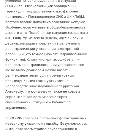
учебника по юриспруденции, а в ситуации 
(XXXVI) понятие «закон» (как обобщающий 
термин для государственных актов) вполне 
применимо к Постановлению СНК и ЦК КП(б)М, 
поэтому вполне допустимо в учебнике 
истории
. 
Особенно если учитывать общеобязательность 
данного акта. Подобная же ситуация создается в 
(LXI, LXIII), где из текста неясно, идет ли речь о 
децентрализации управления в целом или о 
децентрализации управления в конкретной 
провинции (что точнее называть параллельными 
функциями). Кстати, что критик ошибается, и 
полностью централизованным управление все 
же не было (примером можно назвать 
религиозные институции и религиозную 
политику). Критик также указывает на 
непосредственное подчинение территорий 
Антонеску, что юридически также не совсем 
верно, это было организовано через 
специальную институцию – Кабинет по 
управлению.
В (XXXVII) неверная постановка фразу привела к 
неверному указанию на ошибку. Безусловно, сам 
Антонеску рассматривал присоединение к 