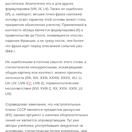
достаточна. Аналогично это и для других 
формулировок (VIII, IX, LV). Также не ошибочна 
(VI), а, наоборот, весьма точна фраза «заложив 
основу» (а вот характер этой основы может стать 
предметом объяснения учителя). Приемлемой в 
контексте абзаца является формулировка (X) о 
правительстве де Голля, появившееся «после» 
падения Франции, а не сразу после, тем более 
что фраза идет перед описанием событий уже 
1944 г.
Не ошибочными в полном смысле этого слова, а 
стилистически некорректными, искажающими 
общую картину или контекст, можно признать 
неточности (XIII, XIV, XXIII, XXXIII, XXXV, XLI, LI, 
LIII, LIV, LVIII-1
[2]
, LVIII-2), терминологические 
несоответствия (XVI, XVIII-2, XX, XXIV, XXIX, LII, 
LIX)
Справедливо замечание, что наступательные 
планы СССР являются предметом дискуссии 
(XV), однако аргумент о наличии оборонительных 
линий не является опровергающим. Тут уже 
авторы учебника, употребившие аккуратное «в 
основном», стилистически более корректны, чем 