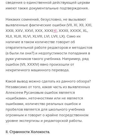
сведения о единственной действующей церкви 
имеют также документальные подтверждения.
Никаких сомнений, безусловно, не вызывают 
выявленные фактические ошибки (VII, XI, XII, XXI, 
XXIII, XXV, XXVI, XXX, XXXI
[4]
, XXXII, XXXIX, XL, 
XLII, XLIII, XLVI, XLVIII, LVI, LVII, LX). Само их 
наличие в таком количестве говорит об 
отвратительной работе редакторов и методистов 
(а были ли они?) и недопустимости попадания в 
руки учеников такого учебника. Например, ряд 
ошибок (VII, XXXIV) явно произошли от 
некритичного машинного перевода.
Какой вывод можно сделать из данного обзора? 
Независимо от того, какая часть из выявленных 
Алексеем Русановым ошибок является 
«ошибками», неточностями или не является 
ошибками, количество реальных ошибок и 
пробелов является для школьного учебника 
огромным и говорит о крайне посредственном 
уровне экспертизы и редакторской работы.
II. Странности Холокоста.