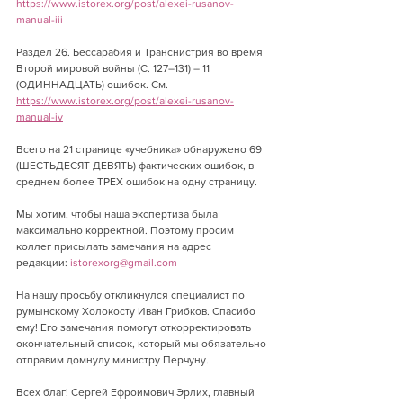
https://www.istorex.org/post/alexei-rusanov-
manual-iii
Раздел 26. Бессарабия и Транснистрия во время 
Второй мировой войны (С. 127–131) – 11 
(ОДИННАДЦАТЬ) ошибок. См. 
https://www.istorex.org/post/alexei-rusanov-
manual-iv
Всего на 21 странице «учебника» обнаружено 69 
(ШЕСТЬДЕСЯТ ДЕВЯТЬ) фактических ошибок, в 
среднем более ТРЕХ ошибок на одну страницу.
Мы хотим, чтобы наша экспертиза была 
максимально корректной. Поэтому просим 
коллег присылать замечания на адрес 
редакции: 
istorexorg@gmail.com
На нашу просьбу откликнулся специалист по 
румынскому Холокосту Иван Грибков. Спасибо 
ему! Его замечания помогут откорректировать 
окончательный список, который мы обязательно 
отправим домнулу министру Перчуну.
Всех благ! Сергей Ефроимович Эрлих, главный 