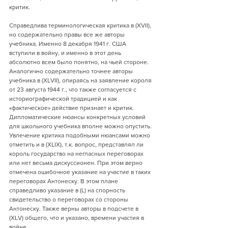
критик.
Справедлива терминологическая критика в (XVII), 
но содержательно правы все же авторы 
учебника. Именно 8 декабря 1941 г. США 
вступили в войну, и именно в этот день 
абсолютно всем было понятно, на чьей стороне. 
Аналогично содержательно точнее авторы 
учебника в (XLVII), опираясь на заявление короля 
от 23 августа 1944 г., что также согласуется с 
историографической традицией и как 
«фактическое» действие признает и критик. 
Дипломатические нюансы конкретных условий 
для школьного учебника вполне можно опустить. 
Увлечение критика подобными нюансами можно 
отметить и в (XLIX), т.к. вопрос, представлял ли 
король государство на негласных переговорах 
или нет весьма дискуссионен. При этом верно 
отмечена ошибочное указание на участие в таких 
переговорах Антонеску. В этом плане 
справедливо указание в (L) на спорность 
свидетельство о переговорах со стороны 
Антонеску. Также верны авторы в подсчете в 
(XLV) общего, что и указано, времени участия в 
войне.