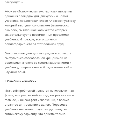
рассуждать»
Журнал «Историческая экспертиза», выступив 
одной из площадок для дискуссии о новом 
учебнике, предоставил слово Алексею Русанову, 
который выступил со «списком фактических 
ошибок», выявленное количество которых 
свидетельствует о несомненных проблемах 
учебника. И прежде, всего, хочется 
поблагодарить его за этот большой труд.
Это стало поводом для автора данного текста 
выступить со своеобразной «рецензией на 
рецензию», а также со своими замечаниями к 
учебнику, опираясь на свой педагогический и 
научный опыт.
I. Ошибки и «ошибки».
Итак, в (I) проблемой является не исключенная 
фраза, которая, на мой взгляд, как раз не самое 
главное, и не сам факт извлечений, а весьма 
странное цитирование в целом. Перевод в 
учебнике не соответствует ни русскому, ни 
английскому варианту, что действительно 