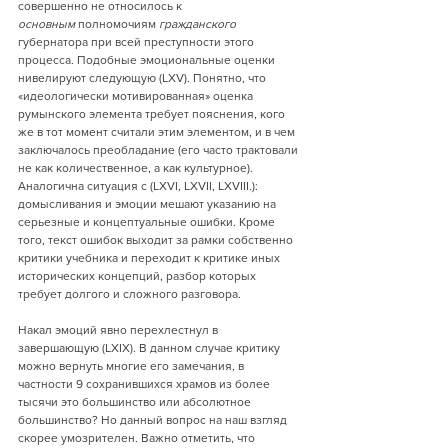
совершенно не относилось к 
основным
 полномочиям 
гражданского
губернатора при всей преступности этого 
процесса. Подобные эмоциональные оценки 
нивелируют следующую (LXV). Понятно, что 
«идеологически мотивированная» оценка 
румынского элемента требует пояснения, кого 
же в тот момент считали этим элементом, и в чем 
заключалось преобладание (его часто трактовали 
не как количественное, а как культурное). 
Аналогична ситуация с (LXVI, LXVII, LXVIII.): 
домысливания и эмоции мешают указанию на 
серьезные и концептуальные ошибки. Кроме 
того, текст ошибок выходит за рамки собственно 
критики учебника и переходит к критике иных 
исторических концепций, разбор которых 
требует долгого и сложного разговора.
Накал эмоций явно перехлестнул в 
завершающую (LXIX). В данном случае критику 
можно вернуть многие его замечания, в 
частности 9 сохранившихся храмов из более 
тысячи это большинство или абсолютное 
большинство? Но данный вопрос на наш взгляд 
скорее умозрителен. Важно отметить, что 