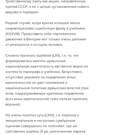
Тройственному пакту как акцию, направленную 
против СССР, а не с целью «установления нового 
мирового порядка».
Редкий случай, когда критик излишне мягко 
охарактеризовал ошибочную фразу в учебнике 
(XXXVIII). Представить себе партизанское 
движение в Венгрии мог только очень далекий 
от реальности и истории человек.
Сложно признать ошибкой (LXII), т.к. то, что 
формировалась именно 
румынская
национальная идентичность явственно видно из 
контекста параграфа и учебника. Безусловно, 
отсутствие указания на подавление иных 
идентичностей не дает понимания о 
национальной политике румынских властей (при 
этом, подразумеваемое критиком подавление 
всех
 иных идентичностей тоже нельзя признать 
верным).
Не очень понятна суть (LXIV), т.к. переход к 
эмоциональным и несколько сумбурным 
оценкам совершенно не поясняют, где же 
собственно ошибка. И да, уничтожение евреев 