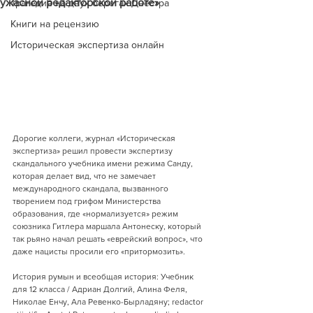
ужасной редакторской работе»
Трагедия на двух берегах Днестра
Книги на рецензию
Историческая экспертиза онлайн
Дорогие коллеги, журнал «Историческая 
экспертиза» решил провести экспертизу 
скандального учебника имени режима Санду, 
которая делает вид, что не замечает 
международного скандала, вызванного 
творением под грифом Министерства 
образования, где «нормализуется» режим 
союзника Гитлера маршала Антонеску, который 
так рьяно начал решать «еврейский вопрос», что 
даже нацисты просили его «притормозить».
История румын и всеобщая история: Учебник 
для 12 класса / Адриан Долгий, Алина Феля, 
Николае Енчу, Ала Ревенко-Бырладяну; redactor 