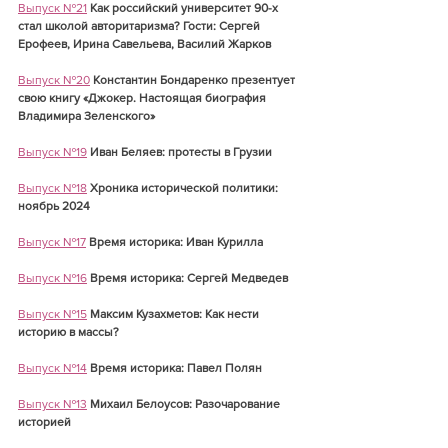
Выпуск №21
Как российский университет 90-х 
стал школой авторитаризма? Гости: Сергей 
Ерофеев, Ирина Савельева, Василий Жарков
Выпуск №20
Константин Бондаренко презентует 
свою книгу «Джокер. Настоящая биография 
Владимира Зеленского»
Выпуск №19
Иван Беляев: протесты в Грузии
Выпуск №18
Хроника исторической политики: 
ноябрь 2024
Выпуск №17
Время историка: Иван Курилла
Выпуск №16
Время историка: Сергей Медведев
Выпуск №15
Максим Кузахметов: Как нести 
историю в массы?
Выпуск №14
Время историка: Павел Полян
Выпуск №13
Михаил Белоусов: Разочарование 
историей