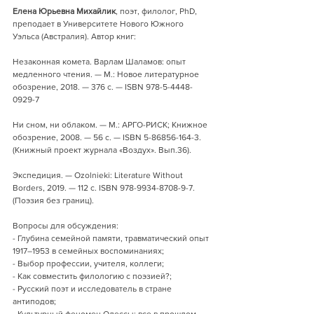
Елена Юрьевна Михайлик
, поэт, филолог, PhD, 
преподает в Университете Нового Южного 
Уэльса (Австралия). Автор книг:
Незаконная комета. Варлам Шаламов: опыт 
медленного чтения. — М.: Новое литературное 
обозрение, 2018. — 376 с. — ISBN 978-5-4448-
0929-7
Ни сном, ни облаком. — М.: АРГО-РИСК; Книжное 
обозрение, 2008. — 56 с. — ISBN 5-86856-164-3. 
(Книжный проект журнала «Воздух». Вып.36).
Экспедиция. — Ozolnieki: Literature Without 
Borders, 2019. — 112 с. ISBN 978-9934-8708-9-7. 
(Поэзия без границ).
Вопросы для обсуждения: 
- Глубина семейной памяти, травматический опыт 
1917–1953 в семейных воспоминаниях;
- Выбор профессии, учителя, коллеги;
- Как совместить филологию с поэзией?;
- Русский поэт и исследователь в стране 
антиподов; 
- Культурный феномен Одессы: все в прошлом 