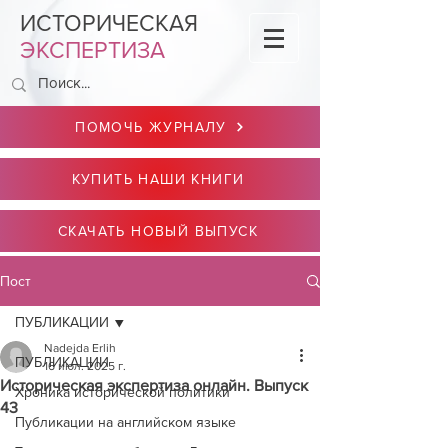
ИСТОРИЧЕСКАЯ
ЭКСПЕРТИЗА
ПОМОЧЬ ЖУРНАЛУ
КУПИТЬ НАШИ КНИГИ
СКАЧАТЬ НОВЫЙ ВЫПУСК
Пост
ПУБЛИКАЦИИ
Nadejda Erlih
ПУБЛИКАЦИИ
16 июл. 2025 г.
Историческая экспертиза онлайн. Выпуск
Хроника исторической политики
43
Публикации на английском языке