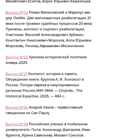
Михайлович Есипов, Борис Юрьевич Керженцев
Выпуск №33
Роман Малиновский и Маринус ван 
дер Люббе. Две малозаметные реабилитации 21 
века после громких судебных процессов 20 века: 
Причины, контекст и подтекст реабилитации. 
Участники: Василий Александрович Зубакин, 
Константин Николаевич Морозов, Алла Юрьевна 
Морозова, Леонид Авраамович Мосионжник
Выпуск №32
Хроника исторической политики: 
январь 2025
Выпуск №31
Холокост: история и память. 
Обсуждение книги: Круглов А. И. Холокост в 
России. Потери евреев в оккупированных 
регионах России,1941–1944. — Chișinău : The 
Historical Expertise, 2025. — 464 с.
Выпуск №30
Андрей Хазов – православный 
священник из Сан-Паулу
Выпуск №29
Российские ученые в глобальном 
университете. Гости: 
Александр Дмитриев
, 
Иван 
Курилла, Ирина Савельева
, 
Михаил Соколов