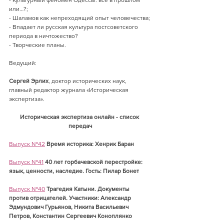
или…?;
- Шаламов как непреходящий опыт человечества;
- Впадает ли русская культура постсоветского 
периода в ничтожество?
- Творческие планы. 
Ведущий:
Сергей Эрлих
, доктор исторических наук, 
главный редактор журнала «Историческая 
экспертиза».
Историческая экспертиза онлайн - список 
передач
Выпуск №42
Время историка: Хенрик Баран
Выпуск №41
40 лет горбачевской перестройке: 
язык, ценности, наследие. Гость: Пилар Бонет
Выпуск №40
Трагедия Катыни. Документы 
против отрицателей. Участники: Александр 
Эдмундович Гурьянов, Никита Васильевич 
Петров, Константин Сергеевич Коноплянко