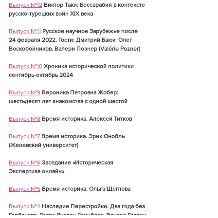
Выпуск №12
Виктор Таки: Бессарабия в контексте 
русско-турецких войн XIX века
Выпуск №11
Русское научное Зарубежье после 
24 февраля 2022. Гости: 
Дмитрий Баюк
, 
Олег 
Воскобойников
, 
Валери Познер (Valérie Pozner)
Выпуск №10
Хроника исторической политики 
сентябрь-октябрь 2024
Выпуск №9
Вероника Петровна Жобер: 
шестьдесят лет знакомства с одной шестой
Выпуск №8
Время историка. Алексей Титков
Выпуск №7
Время историка. Эрик Онобль 
(Женевский университет)
Выпуск №6
Заседание «Историческая 
Экспертиза онлайн»
Выпуск №5
Время историка. Ольга Щеглова
Выпуск №4
Наследие Перестройки. Два года без 
Горбачева. Гости: Руслан Гринберг, Эдуард Глезин