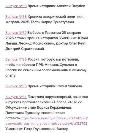
Выпуск №39
Время историка: Алексей Голубев
Выпуск №38
Хроника исторической политики. 
Февраль 2025. Гость: Фарид Тухбатуллин
Выпуск №37
Выборы в Германии 23 февраля 
2025 с точки зрения историков. Участники: Юрий 
Латыш, Леонид Мосионжник, Доктор Олег Реут, 
Дмитрий Стратиевский
Выпуск №36
Россия, которую мы потеряли, 
чтобы не обрести ПРБ: Микаэль Сульман о 
России по семейным воспоминаниям и личному 
опыту
Выпуск №35
Время историка: Софья Чуйкина
Выпуск №34
Памятник нерукотворный, наше все 
и русская постинтеллигенция после 24.02.22. 
Обсуждение стати Бориса Керженцева: 
Памятники Пушкину: снести нельзя 
оставить
https://www.moscowtimes.ru/2025/01/20/
pamyatniki-pushkinu-snesti-nelzya-ostavit-a152708
Участники: Петр Глушковский, Виктор 