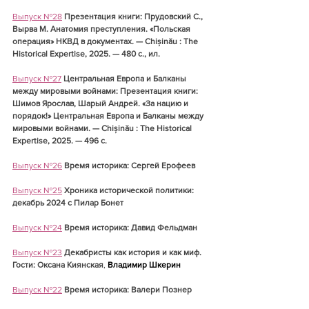
Выпуск №28
Презентация книги: Прудовский С., 
Вырва М. Анатомия преступления. «Польская 
операция» НКВД в документах. — Chișinău : The 
Historical Expertise, 2025. — 480 с., ил.
Выпуск №27
Центральная Европа и Балканы 
между мировыми войнами: Презентация книги: 
Шимов Ярослав, Шарый Андрей. «За нацию и 
порядок!» Центральная Европа и Балканы между 
мировыми войнами. — Chișinău : The Historical 
Expertise, 2025. — 496 с.
Выпуск №26
Время историка: Сергей Ерофеев
Выпуск №25
Хроника исторической политики: 
декабрь 2024 с Пилар Бонет
Выпуск №24
Время историка: Давид Фельдман
Выпуск №23
Декабристы как история и как миф. 
Гости: Оксана Киянская
, 
Владимир Шкерин
Выпуск №22
Время историка: Валери Познер