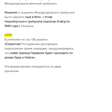
Международный военный трибунал».
Решение
 о создании Международного трибунала 
было принято 
ещё в Ялте
, а 
Устав 
Нюрнбергского трибунала подписан 8 августа 
1945 года
 в Лондоне.
LXXX
В учебнике на стр. 136 указано:
«Секретная 
Потсдамская декларация, 
подписанная тремя лидерами, предусматривала, 
что
 новая граница Германии будет проходить по 
рекам Одер и Нейсе».
Эта формулировка некорректна по двум 
причинам:
1)     
Потсдамская декларация (26 июля 1945 г.) — 
это 
не секретный
, а 
открытый публичный 
документ
. Она была опубликована сразу после 
подписания и являлась 
ультиматумом Японии
 со 
стороны США, Великобритании и Китая (СССР 
присоединился позже).
2)     
Она касалась исключительно условий 
капитуляции Японии и 
не имела никакого 
отношения к Германии
.