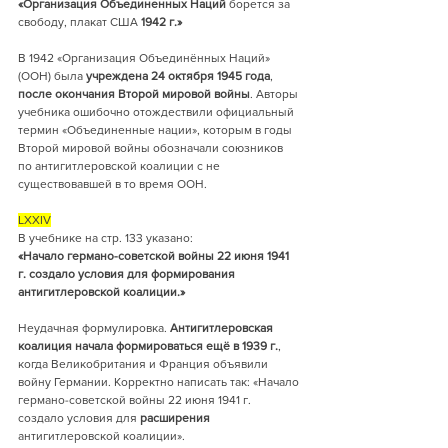
«Организация Объединенных Наций
 борется за 
свободу, плакат США 
1942 г.»
В 1942 «Организация Объединённых Наций» 
(ООН)
была 
учреждена 24 октября 1945 года
, 
после окончания Второй мировой войны
. Авторы 
учебника ошибочно отождествили официальный 
термин «Объединенные нации», которым в годы 
Второй мировой войны обозначали союзников 
по антигитлеровской коалиции с не 
существовавшей в то время ООН.
LXXIV
В учебнике на стр. 133 указано:
«Начало германо-советской войны 22 июня 1941 
г. создало условия для формирования 
антигитлеровской коалиции.»
Неудачная формулировка. 
Антигитлеровская 
коалиция начала формироваться ещё в 1939 г.
, 
когда Великобритания и Франция объявили 
войну Германии. Корректно написать так: «Начало 
германо-советской войны 22 июня 1941 г. 
создало условия для 
расширения 
антигитлеровской коалиции».