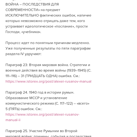
ВОЙНА – ПОСЛЕДСТВИЯ ДЛЯ 
СОВРЕМЕННОСТИ» на предмет 
ИСКЛЮЧИТЕЛЬНО фактических ошибок, наличие 
которых невозможно отрицать даже тем, кого 
устраивает идеологическое «послание», прости 
Господи, «учебника».
Процесс идет по понятным причинам медленно. 
Уже полученные результаты по пяти параграфам 
раздела IV удручают:
Параграф 23: Вторая мировая война. Стратегии и 
военные действия во время войны (1939–1945) (С. 
111–116) – 31 (ТРИДЦАТЬ ОДНА) ошибка. См.: 
https://www.istorex.org/post/alexei-rusanov-manual
Параграф 24. 1940 год в истории румын. 
Образование МССР и установление 
коммунистического режима (С. 117–122) – «всего» 
5 (ПЯТЬ) ошибок. См.: 
https://www.istorex.org/post/alexei-rusanov-
manual-ii
Параграф 25. Участие Румынии во Второй 
мировой войне: причины, события и последствия 