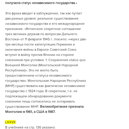
получила статус независимого государства
.»
Эта фраза вводит в заблуждение, так как путает 
два разных уровня: реальное существование 
независимого 
государства и его международное 
признание. «Ялтинское секретное соглашение 
трех великих держав по вопросам Дальнего 
Востока» от 11 февраля 1945 г. гласило: «через два-
три месяца после капитуляции Германии и 
окончания войны в Европе Советский Союз 
вступит в войну против Японии на стороне 
союзников при условии: 1. Сохранения status quo 
Внешней Монголии (Монгольской Народной 
Республики)». Это не могло быть 
предоставлением «статуса независимого 
государства». Монгольская Народная Республика 
(МНР) существовала как фактически независимое 
государство с 1924 года. В секретном, т.е. не 
подлежащем обнародованию документе   
союзники лишь согласились не оспаривать 
существование МНР. 
Великобритания признала 
Монголию в 1961, а США в 1987.
LXXVII
В учебнике на стр. 136 указано: