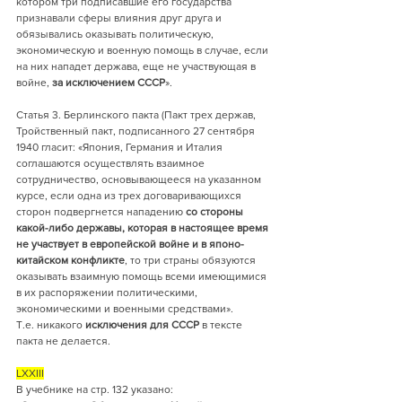
котором три подписавшие его государства 
признавали сферы влияния друг друга и 
обязывались оказывать политическую, 
экономическую и военную помощь в случае, если 
на них нападет держава, еще не участвующая в 
войне, 
за исключением СССР
».
Статья 3. Берлинского пакта (Пакт трех держав, 
Тройственный пакт, подписанного 27 сентября 
1940 гласит: «Япония, Германия и Италия 
соглашаются осуществлять взаимное 
сотрудничество, основывающееся на указанном 
курсе, если одна из трех договаривающихся 
сторон подвергнется нападению
 со стороны 
какой-либо державы, которая в настоящее время 
не участвует в европейской войне и в японо-
китайском конфликте
, то три страны обязуются 
оказывать взаимную помощь всеми имеющимися 
в их распоряжении политическими, 
экономическими и военными средствами».
Т.е. никакого 
исключения для СССР
 в тексте 
пакта не делается.
LXXIII
В учебнике на стр. 132 указано: