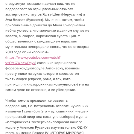
страусиную позицию и делает вид, что не 
подозревает об отрицательных отзывах 
экспертов институтов Яд ва-Шем (Иерусалим) и 
Эли Визеля (Бухарест). Мы очень хотим, чтобы 
приближенные донесли до Майи Григорьевны 
неблагую весть, что молчание в данном случае не 
золото, а, скорее, коричневая субстанция. У 
общественности с каждым днем нарастает 
мучительная неопределенность, что ее оговорка 
2018 года об «и хорошем» 
(
https://www.youtube.com/watch?
v=OMQWaKwDgyk
) союзнике коричневого 
фюрера кондукэторуле Антонеску, военном 
преступнике на руках которого кровь сотен 
тысяч людей (евреев, рома, и тех, кого 
причисляли к «сторонникам коммунистов») это на 
самом деле не оговорка, а ее убеждение.
Чтобы помочь президентке развеять 
подозрения, т.е. потребовать отозвать «учебник» 
накануне 1 сентября (это – ау, советники! – еще и 
прекрасный пиар-ход накануне выборов) журнал 
«Историческая экспертиза» попросил нашего 
коллегу Алексея Русанова изучить только ОДНУ 
главу, а именно Раздел IV: «ВТОРАЯ МИРОВАЯ 