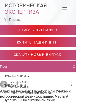
ИСТОРИЧЕСКАЯ
ЭКСПЕРТИЗА
ПОМОЧЬ ЖУРНАЛУ
КУПИТЬ НАШИ КНИГИ
СКАЧАТЬ НОВЫЙ ВЫПУСК
Пост
ПУБЛИКАЦИИ
Nadejda Erlih
ПУБЛИКАЦИИ
20 авг. 2025 г.
Алексей Русанов: Перебор или Учебник
Хроника исторической политики
исторической дезинформации. Часть V
Публикации на английском языке