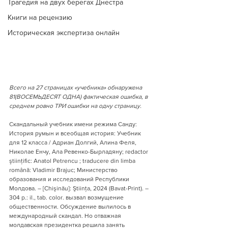
Трагедия на двух берегах Днестра
Книги на рецензию
Историческая экспертиза онлайн
Всего на 27 страницах «учебника» обнаружена 
81(ВОСЕМЬДЕСЯТ ОДНА) фактическая ошибка, в 
среднем ровно ТРИ ошибки на одну страницу.
Скандальный учебник имени режима Санду: 
История румын и всеобщая история: Учебник 
для 12 класса / Адриан Долгий, Алина Феля, 
Николае Енчу, Ала Ревенко-Бырладяну; redactor 
ştiinţific: Anatol Petrencu ; traducere din limba 
română: Vladimir Brajuc; Министерство 
образования и исследований Республики 
Молдова. – [Chişinău]: Ştiinţa, 2024 (Bavat-Print). – 
304 p.: il., tab. color. вызвал возмущение 
общественности. Обсуждение вылилось в 
международный скандал. Но отважная 
молдавская президентка решила занять 