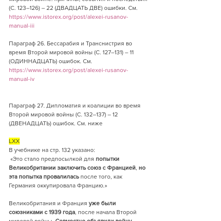
(С. 123–126) – 22 (ДВАДЦАТЬ ДВЕ) ошибки. См. 
https://www.istorex.org/post/alexei-rusanov-
manual-iii
Параграф 26. Бессарабия и Транснистрия во 
время Второй мировой войны (С. 127–131) – 11 
(ОДИННАДЦАТЬ) ошибок. См. 
https://www.istorex.org/post/alexei-rusanov-
manual-iv
Параграф 27. Дипломатия и коалиции во время 
Второй мировой войны (С. 132–137) – 12 
(ДВЕНАДЦАТЬ) ошибок. См. ниже
LXX
В учебнике на стр. 132 указано:
 «Это стало предпосылкой для 
попытки 
Великобритании заключить союз с Францией
, 
но 
эта попытка провалилась
 после того, как 
Германия оккупировала Францию.»
Великобритания и Франция 
уже были 
союзниками с 1939 года
, после начала Второй 
мировой войны. 
Совместно объявили войну 