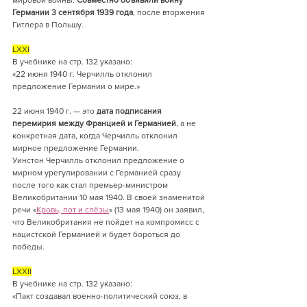
Германии 3 сентября 1939 года
, после вторжения 
Гитлера в Польшу.
LXXI
В учебнике на стр. 132 указано:
«22 июня 1940 г. Черчилль отклонил 
предложение Германии о мире.»
22 июня 1940 г. — это 
дата подписания 
перемирия между Францией и Германией
, а не 
конкретная дата, когда Черчилль отклонил 
мирное предложение Германии.
Уинстон Черчилль отклонил предложение о 
мирном урегулировании с Германией сразу 
после того как стал премьер-министром 
Великобритании 10 мая 1940. В своей знаменитой 
речи «
Кровь, пот и слёзы
» (13 мая 1940) он заявил, 
что Великобритания не пойдет на компромисс с 
нацистской Германией и будет бороться до 
победы.
LXXII
В учебнике на стр. 132 указано:
«Пакт создавал военно-политический союз, в 