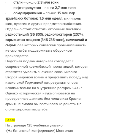
·        
стали
 – около 
2,8 млн тонн
;
·        
нефтепродуктов
 – почти 
2,7 млн тонн
;
·        
обмундирования
 – свыше 
15 млн пар 
армейских ботинок
, 
1,5 млн одеял
, миллионы 
шин, пуговиц и других предметов снабжения.
Отдельно стоит отметить огромные поставки 
радиостанций (35 800), радиолокаторов (2074), 
взрывчатых веществ (345 735 тонн), химикалий и 
сырья
, без которых советская промышленность 
не смогла бы поддерживать оборонное 
производство.
Подобная подача материала совпадает с 
современной кремлёвской пропагандой, которая 
стремится умалить значение союзников во 
Второй мировой войне и представить победу над 
нацистской Германией как результат опоры 
исключительно на внутренние ресурсы СССР. 
Однако историческая наука опирается на 
проверенные данные: без ленд-лиза Красная 
армия не смогла бы вести боевые действия в 
столь широком масштабе.
LXXVI
На странице 135 учебника указано:
«[На Ялтинской конференции] Монголия 