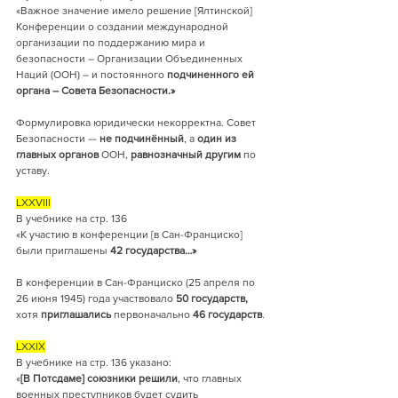
«Важное значение имело решение [Ялтинской] 
Конференции о создании международной 
организации по поддержанию мира и 
безопасности – Организации Объединенных 
Наций (ООН) – и
постоянного 
подчиненного ей 
органа – Совета Безопасности.»
Формулировка юридически некорректна. Совет 
Безопасности — 
не подчинённый
, а 
один из 
главных органов
 ООН, 
равнозначный другим 
по 
уставу.
LXXVIII
В учебнике на стр. 136
«К участию в конференции [в Сан-Франциско] 
были приглашены
 42 государства…»
В конференции в Сан-Франциско (25 апреля по 
26 июня 1945) года участвовало
 50 государств, 
хотя 
приглашались 
первоначально
 46
государств
.
LXXIX
В учебнике на стр. 136 указано:
«
[В Потсдаме] союзники
решили
, что главных 
военных преступников будет судить 