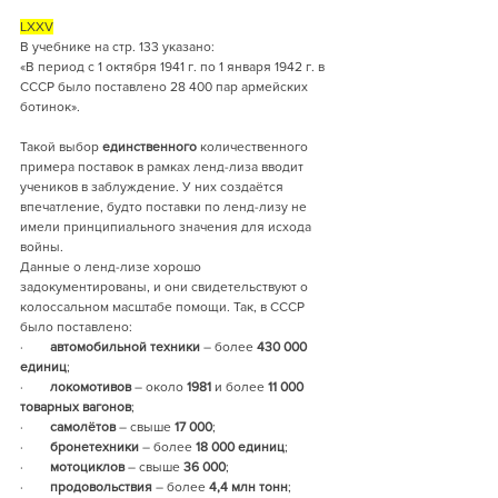
LXXV
В учебнике на стр. 133 указано:
«В период с 1 октября 1941 г. по 1 января 1942 г. в 
СССР было поставлено 28 400 пар армейских 
ботинок».
Такой выбор 
единственного
 количественного 
примера поставок в рамках ленд-лиза вводит 
учеников в заблуждение. У них создаётся 
впечатление, будто поставки по ленд-лизу не 
имели принципиального значения для исхода 
войны.
Данные о ленд-лизе хорошо 
задокументированы, и они свидетельствуют о 
колоссальном масштабе помощи. Так, в СССР 
было поставлено:
·        
автомобильной техники
 – более 
430 000 
единиц
;
·        
локомотивов
 – около 
1981
 и более 
11 000 
товарных вагонов
;
·        
самолётов
 – свыше 
17 000
;
·        
бронетехники
 – более 
18 000 единиц
;
·        
мотоциклов
 – свыше 
36 000
;
·        
продовольствия
 – более 
4,4 млн тонн
;