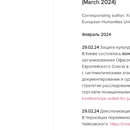
(March 2024)
Corresponding author: Yur
European Humanities Univer
Февраль 2024
29.02.24
 Защита культу
В Киеве состоялась 
кон
организованная Офисом
Европейского Союза в 
с систематическими ата
документировании и су
стратегии расследовани
торговли похищенными 
konferenciya-united-for-ju
29.02.24
 Деколонизаци
В Черновцах переименов
Чайковского. 
https://t.