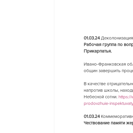
01.03.24
 Деколонизация
Рабочая группа по воп
Прикарпатья.
Ивано-Франковская обл
общин завершить проце
В качестве отрицательн
напротив школы, находи
Небесной сотни. 
https:/
prodovzhuie-inspektuvat
01.03.24
 Коммеморативн
Чествование памяти же