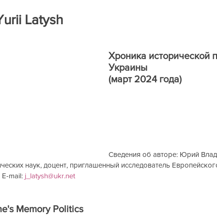
ра
Книги на рецензию
Историческая экспертиза онла
urii Latysh
Хроника исторической п
Украины
(март 2024 года)
Сведения об авторе: Юрий Вла
ических наук, доцент, приглашенный исследователь Европейског
E-mail: 
j_latysh@ukr.net
ne's Memory Politics