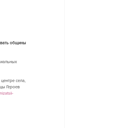
овать общины 
риальных 
центре села, 
цы Героев 
izatsii-