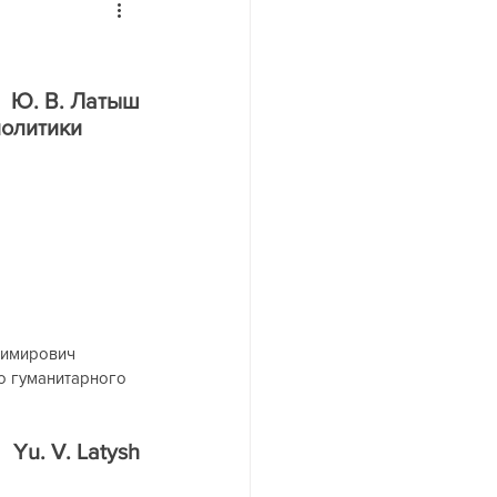
йн
Ю. В. Латыш
олитики 
димирович 
о гуманитарного 
Yu. V. Latysh