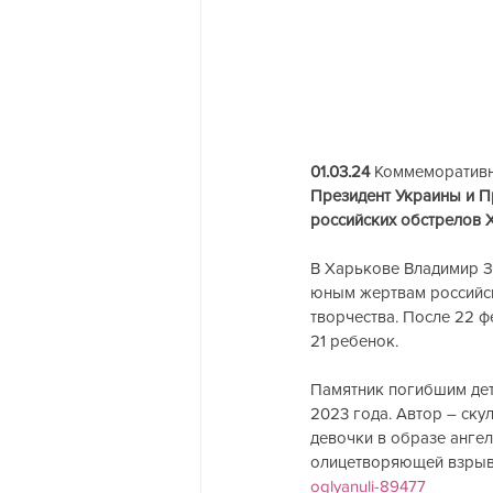
01.03.24
 Коммеморативн
Президент Украины и П
российских обстрелов Х
В Харькове Владимир З
юным жертвам российск
творчества. После 22 ф
21 ребенок.
Памятник погибшим дет
2023 года. Автор – ску
девочки в образе анге
олицетворяющей взрыв
oglyanuli-89477