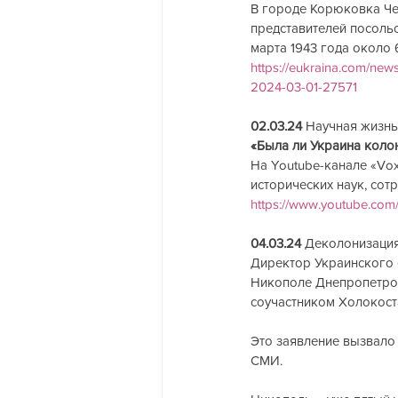
В городе Корюковка Че
представителей посольс
марта 1943 года около 
https://eukraina.com/news
2024-03-01-27571
02.03.24
 Научная жизнь
«Была ли Украина коло
На Youtube-канале «Vox 
исторических наук, со
https://www.youtube.co
04.03.24
 Деколонизация
Директор Украинского 
Никополе Днепропетров
соучастником Холокост
Это заявление вызвало
СМИ.