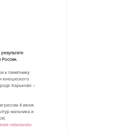
результате 
 России.
и к памятнику 
 и юношеского 
ороде Харькове – 
агрессии 4 июня 
птур мальчика и 
й, 
istr-niderlandiv-