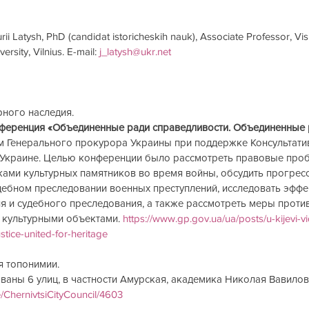
ii Latysh, PhD (candidat istoricheskih nauk), Associate Professor, Vis
sity, Vilnius. E-mail: 
j_latysh@ukr.net
рного наследия.
ференция «Объединенные ради справедливости. Объединенные 
 Генерального прокурора Украины при поддержке Консультати
Украине. Целью конференции было рассмотреть правовые проб
ками культурных памятников во время войны, обсудить прогресс
дебном преследовании военных преступлений, исследовать эффе
я и судебного преследования, а также рассмотреть меры проти
культурными объектами. 
https://www.gp.gov.ua/ua/posts/u-kijevi-vi
stice-united-for-heritage
я топонимии.
аны 6 улиц, в частности Амурская, академика Николая Вавилов
me/ChernivtsiCityCouncil/4603