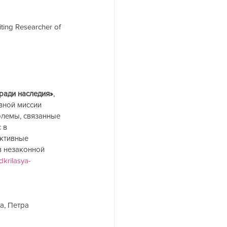
iting Researcher of 
ради наследия»
, 
вной миссии 
лемы, связанные 
 в 
ктивные 
в незаконной 
dkrilasya-
а, Петра 