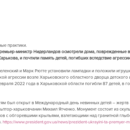
ые практики.
ремьер-министр Нидерландов осмотрели дома, поврежденные в 
арькова, и почтили память детей, погибших вследствие агрессии
еленский и Марк Рютте установили лампадки и положили игрушк
ой агрессии возле Харьковского областного дворца детского
евраля 2022 года в Харьковской области погибли 87 детей, в г
ям был открыт в Международный день невинных детей – жертв 
льптор-харьковчанин Михаил Ятченко. Монумент состоит из скуль
лов с обгоревшими крыльями, взлетающими над гранитной глыбо
. 
https://www.president.gov.ua/news/prezident-ukrayini-ta-premyer-min