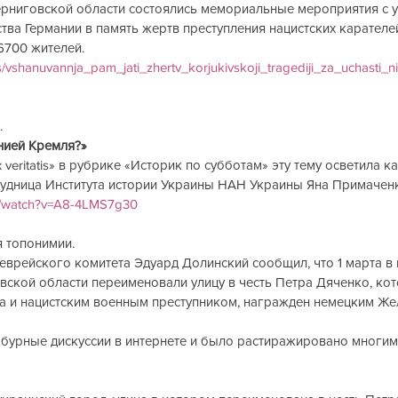
рниговской области состоялись мемориальные мероприятия с у
тва Германии в память жертв преступления нацистских карателей
6700 жителей. 
/vshanuvannja_pam_jati_zhertv_korjukivskoji_tragediji_za_uchasti_ni
.
нией Кремля?»
veritatis» в рубрике «Историк по субботам» эту тему осветила к
трудница Института истории Украины НАН Украины Яна Примаченк
m/watch?v=A8-4LMS7g30
 топонимии.
еврейского комитета Эдуард Долинский сообщил, что 1 марта в 
ской области переименовали улицу в честь Петра Дяченко, ко
а и нацистским военным преступником, награжден немецким Же
 бурные дискуссии в интернете и было растиражировано многим