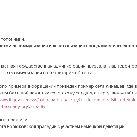
 топонимии.
росам декоммунизации и деколонизации продолжает инспектир
астная государственная администрация призвала глав террито
сс декоммунизации на территории области.
ого примера в обращении приведен пример села Кинашев, где в 
тся большой памятник советскому солдату, а перед ним – табли
/www.if.gov.ua/news/robocha-hrupa-z-pytan-dekomunizatsii-ta-dekolon
y-hromady-prykarpattia
ые практики.
ртв Корюковской трагедии с участием немецкой делегации.