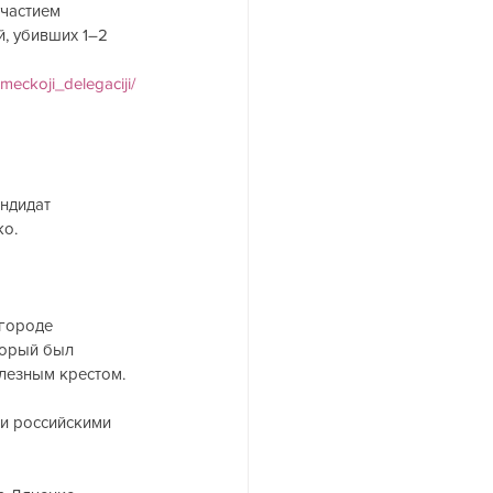
частием 
, убивших 1–2 
meckoji_delegaciji/
андидат 
о. 
городе 
торый был 
лезным крестом.
и российскими 