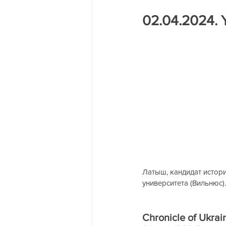
Трагедия на двух берегах Днест
02.04.2024. Y
Латыш, кандидат истор
университета (Вильнюс). 
Chronicle of Ukrai