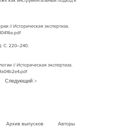
еже как инструментальный подход к
ии // Историческая экспертиза.
10416e.pdf
. С. 220–240.
огии // Историческая экспертиза.
49a04b2e4.pdf
Следующий >
Архив выпусков
Авторы