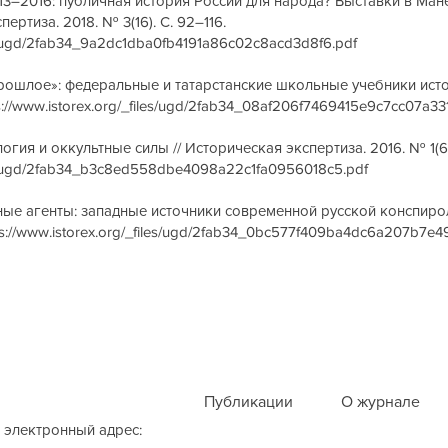
3–2016: публичная история России для народа? Выставки в Ман
ертиза. 2018. № 3(16). С. 92–116.
les/ugd/2fab34_9a2dc1dba0fb4191a86c02c8acd3d8f6.pdf
ошлое»: федеральные и татарстанские школьные учебники истор
s://www.istorex.org/_files/ugd/2fab34_08af206f7469415e9c7cc07a33
гия и оккультные силы // Историческая экспертиза. 2016. № 1(6)
iles/ugd/2fab34_b3c8ed558dbe4098a22c1fa0956018c5.pdf
ые агенты: западные источники современной русской конспирол
ps://www.istorex.org/_files/ugd/2fab34_0bc577f409ba4dc6a207b7e
Публикации
О журнале
 электронный адрес: