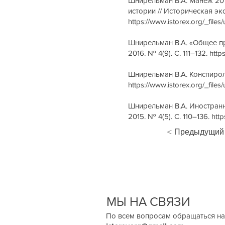
Шнирельман В.А. Манеж 201
истории // Историческая эксп
https://www.istorex.org/_fi
Шнирельман В.А. «Общее пр
2016. № 4(9). С. 111–132.
http
Шнирельман В.А. Конспироло
https://www.istorex.org/_f
Шнирельман В.А. Иностранн
2015. № 4(5). С. 110–136.
htt
< Предыдущий
МЫ НА СВЯЗИ
По всем вопросам обращаться на