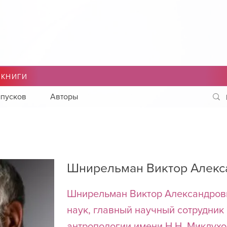
 КНИГИ
пусков
Авторы
Шнирельман Виктор Алекс
Шнирельман Виктор Александрови
наук, главный научный сотрудник 
антропологии имени Н.Н. Миклух