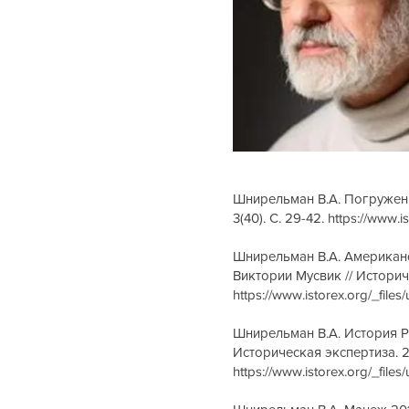
Шнирельман В.А. Погружени
3(40). С. 29-42.
https://www.
Шнирельман В.А. Американ
Виктории Мусвик // Историче
https://www.istorex.org/_fi
Шнирельман В.А. История Р
Историческая экспертиза. 20
https://www.istorex.org/_fi