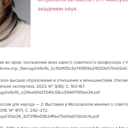
академии наук
е во мрак: скольжение вниз одного советского профессора // 
istorex.org/_files/ugd/e9e1fc_bc10df05b3d741969a24020b570e02e0.
ское высшее образование и отношение к меньшинствам. Отклик
ская экспертиза. 2023. № 3(36). С. 163-167.
les/ugd/e9e1fc_e29befdfd37040c58cc59447f3f3eb34.pdf
оссии для народа — 2: Выставки в Московском манеже о советск
18. № 4(17). С. 242–272.
les/ugd/2fab34_30731f8e03624ffaa75bfda67db1dcfa.pdf