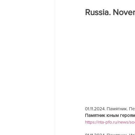
Трагедия на двух берегах Днест
Russia. Novem
01.11.2024. Памятник. Пермск
Памятник юным героям-рабоч
https://nta-pfo.ru/news/