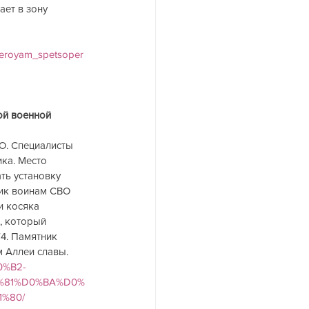
ет в зону 
geroyam_spetsoper
ой военной 
О. Специалисты 
ка. Место 
ть установку 
ик воинам СВО 
и косяка 
, который 
4. Памятник 
м Аллеи славы.
0%B2-
%81%D0%BA%D0%
%80/