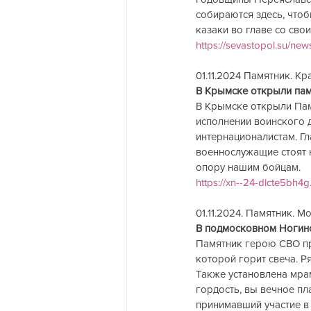
собираются здесь, чтоб
казаки во главе со сво
https://sevastopol.su/ne
01.11.2024 Памятник. К
В Крымске открыли пам
В Крымске открыли Пам
исполнении воинского 
интернационалистам. Гл
военнослужащие стоят 
опору нашим бойцам.
https://xn--24-dlcte5bh4
01.11.2024. Памятник. М
В подмосковном Ногинск
Памятник герою СВО пр
которой горит свеча. Р
Также установлена мрам
гордость, вы вечное пл
принимавший участие в 