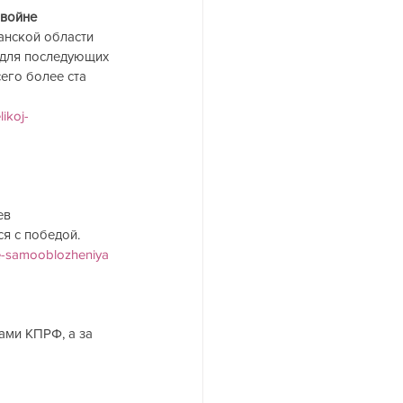
войне 
анской области 
 для последующих 
его более ста 
ikoj-
    
ев 
с победой.       
me-samooblozheniya
ами КПРФ, а за 