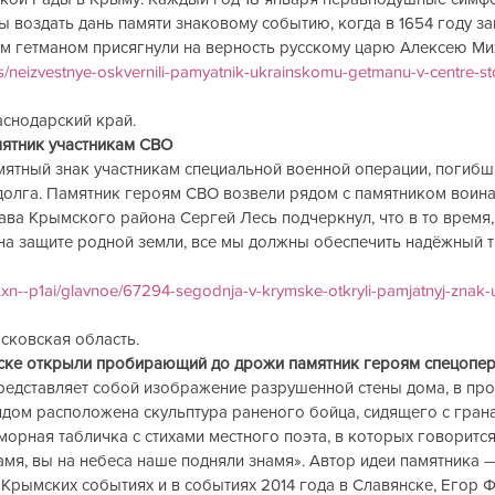
ы воздать дань памяти знаковому событию, когда в 1654 году з
им гетманом присягнули на верность русскому царю Алексею Михай
ws/neizvestnye-oskvernili-pamyatnik-ukrainskomu-getmanu-v-centre-st
раснодарский край.
ятник участникам СВО
ятный знак участникам специальной военной операции, погибш
долга. Памятник героям СВО возвели рядом с памятником воин
ава Крымского района Сергей Лесь подчеркнул, что в то время,
на защите родной земли, все мы должны обеспечить надёжный т
g.xn--p1ai/glavnoe/67294-segodnja-v-krymske-otkryli-pamjatnyj-znak
осковская область.  
е открыли пробирающий до дрожи памятник героям спецоперации  
едставляет собой изображение разрушенной стены дома, в про
ядом расположена скульптура раненого бойца, сидящего с гранат
орная табличка с стихами местного поэта, в которых говорится
амя, вы на небеса наше подняли знамя». Автор идеи памятника —
Крымских событиях и в событиях 2014 года в Славянске, Егор Ф