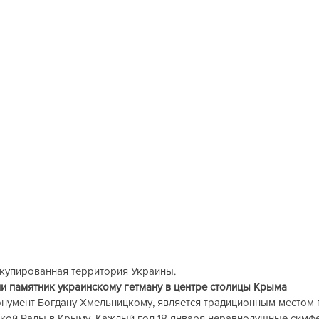
Оккупированная территория Украины.
амятник украинскому гетману в центре столицы Крыма                  
монумент Богдану Хмельницкому, является традиционным местом 
кой Рады в Крыму. Каждый год 18 января неравнодушные симф