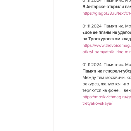
01.11.2024. Памятник. И
В Ангарске открыли па
https://glagol38.ru/text/0
01.11.2024. Памятник. Мо
«Все ее планы не удал
на Троекуровском кла
https://www.thevoicemag.
otkryl-pamyatnik-irine-m
01.11.2024. Памятник. М
Памятник генерал-губе
Между тем москвичи, ко
ракурса, жалуются, что
теряются на фоне…  ве
https://moskvichmag.ru/g
tretyakovskaya/