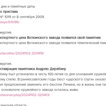
дни и памятные даты         
 пристава     
 1019 от 8 сентября 2009.   
idays/0/0/96/
дмуртия.
нспортного цеха Воткинского завода появился свой памятник
спортного цеха Воткинского завода появился тематический пам
urtia/other/20241102-320419/
муртия. 
еставрация памятника Андрею Дерябину
ну был установлен в честь 100-летия со дня основания оружей
ому стилю. В раннесоветские годы бюст «царского слуги» оказал
ые предложения заменить его бюстом Ленина, но в жизнь они так
 основателе оружейного завода осталась жива.
urtia/everyday/20241102-320413/
язанская область. 