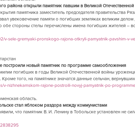
ого района открыли памятник павшим в Великой Отечественной 
ткрытия памятника заместитель председателя правительства Ряз
звал увековечение памяти о погибших земляках великим делом
о обе стороны стелы перечислены имена погибших жителей – вс
/02/v-sele-gremyaki-pronskogo-rajona-otkryli-pamyatnik-pavshim-v-vel
рстан         
построили новый памятник по программе самообложения          
милии погибших в годы Великой Отечественной войны уроженц
Кроме того, на памятнике значатся данные сельчан, вернувшихся 
gions/v-nizhnekamskom-rajone-postroili-novyj-pamyatnik-po-program
юменская область.    
ольске стал яблоком раздора между коммунистами
явили, что памятник В. И. Ленину в Тобольске установлен не сил
052838295