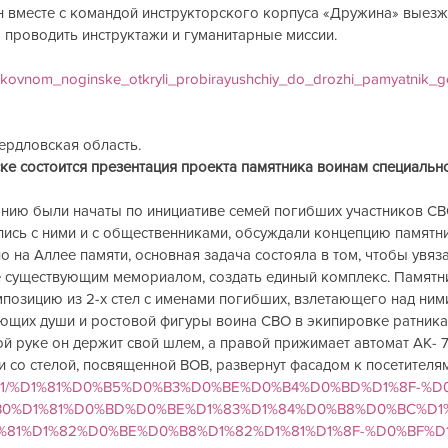
н вместе с командой инструкторского корпуса «Дружина» выезжа
 проводить инструктажи и гуманитарные миссии.
oskovnom_noginske_otkryli_probirayushchiy_do_drozhi_pamyatnik_
вердловская область.
ке состоится презентация проекта памятника воинам специальн
нию были начаты по инициативе семей погибших участников СВ
ись с ними и с общественниками, обсуждали концепцию памятни
 на Аллее памяти, основная задача состояла в том, чтобы увяза
е существующим мемориалом, создать единый комплекс. Памятн
позицию из 2-х стел с именами погибших, взлетающего над ним
ющих души и ростовой фигуры воина СВО в экипировке ратника
ой руке он держит свой шлем, а правой прижимает автомат АК- 7
и со стелой, посвященной ВОВ, развернут фасадом к посетителя
24/11/01/%D1%81%D0%B5%D0%B3%D0%BE%D0%B4%D0%BD%D1%8F-%D
0%D1%81%D0%BD%D0%BE%D1%83%D1%84%D0%B8%D0%BC%D1
%81%D1%82%D0%BE%D0%B8%D1%82%D1%81%D1%8F-%D0%BF%D1