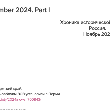
ра
Книги на рецензию
Историческая экспертиза онла
ber 2024. Part I
Хроника исторической
Россия. 
Ноябрь 20
ий край.                           
им ВОВ установили в Перми                                           
society/2024/news_700843/