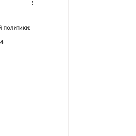
йн
 политики: 
24