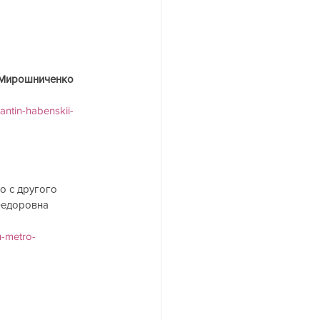
е Мирошниченко 
antin-habenskii-
о с другого 
Федоровна 
u-metro-