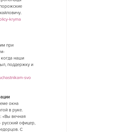
апорожские 
ловичу.        
olicy-kryma
им при 
ам-
 когда наши 
ыл, поддержку и 
-uchastnikam-svo
             
еме окна 
ой в руке. 
: «Вы вечная 
 русский офицер, 
едорцов. С 