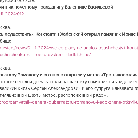
ркутская область.
мятник почетному гражданину Валентине Васильевой
1-11-2024/012
сква. 
ось осуществить»: Константин Хабенский открыл памятник Ирин
дбище
ru/stars/news/01-11-2024/vse-ee-plany-ne-udalos-osushchestvit-konst
iroshnichenko-na-troekurovskom-kladbishche/
осква.
рнатору Романову и его жене открыли у метро «Третьяковская»
торые сегодня днем застали распаковку памятника и увидели ег
 великий князь Сергей Александрович и его супруга Елизавета 
нтиляционной шахты метро, расположенной рядом.
orod/pamyatnik-general-gubernatoru-romanovu-i-ego-zhene-otkryli-