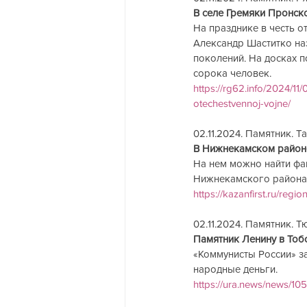
В селе Гремяки Пронск
На празднике в честь о
Александр Шаститко на
поколений. На досках п
сорока человек.
https://rg62.info/2024/11
otechestvennoj-vojne/
02.11.2024. Памятник. Тата
В Нижнекамском районе 
На нем можно найти фа
Нижнекамского района. 
https://kazanfirst.ru/re
02.11.2024. Памятник. Т
Памятник Ленину в Тоб
«Коммунисты России» за
народные деньги.
https://ura.news/news/1