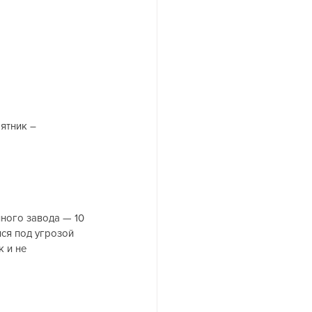
ятник – 
ного завода — 10 
ся под угрозой 
 и не 