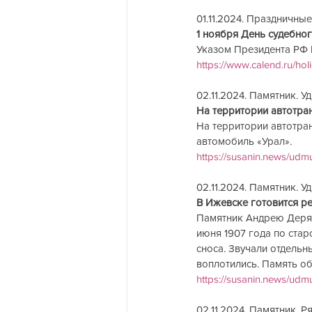
01.11.2024. Праздничные 
1 ноября День судебного
Указом Президента РФ №
https://www.calend.ru/hol
02.11.2024. Памятник. У
На территории автотра
На территории автотран
автомобиль «Урал».
https://susanin.news/udm
02.11.2024. Памятник. Уд
В Ижевске готовится р
Памятник Андрею Деряби
июня 1907 года по стар
сноса. Звучали отдельн
воплотились. Память об
https://susanin.news/udm
02.11.2024. Памятник. Р