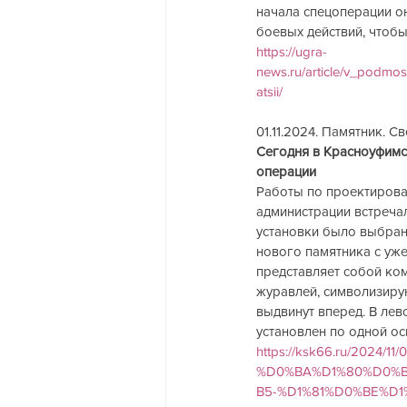
начала спецоперации о
боевых действий, чтобы
https://ugra-
news.ru/article/v_podm
atsii/
01.11.2024. Памятник. С
Сегодня в Красноуфимс
операции
Работы по проектирова
администрации встречал
установки было выбрано
нового памятника с уж
представляет собой ком
журавлей, символизиру
выдвинут вперед. В лев
установлен по одной ос
https://ksk66.ru/20
%D0%BA%D1%80%D0%B
B5-%D1%81%D0%BE%D1