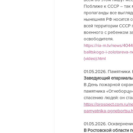
Поближе к СССР – так 
пропаганды все выгляди
нынешняя РФ носится с
всей территории СССР 
военного с ребенком за
освободителя.
https://ria-m.tv/new
balitskogo-i-zolotareva
(video).html
01.05.2026. Памятники. Б
Заведующий епархиальн
В День пожарной охран
памятника «Огнеборцу».
спасению людей: он ста
https://prospect.com.ru/
pamyatnika-ognebortsu.h
01.05.2026. Осквернение. 
В Ростовской области по