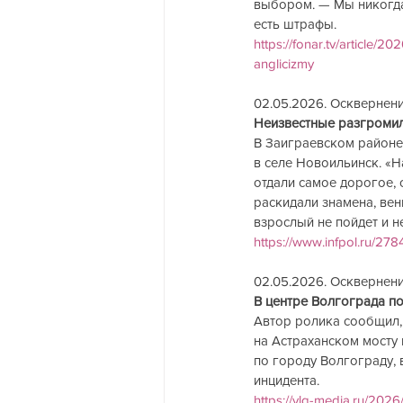
выбором. — Мы никогда 
есть штрафы.
https://fonar.tv/article/
anglicizmy
02.05.2026. Осквернение.
Неизвестные разгромили 
В Заиграевском районе
в селе Новоильинск. «
отдали самое дорогое, 
раскидали знамена, венк
взрослый не пойдет и н
https://www.infpol.ru/278
02.05.2026. Осквернение
В центре Волгограда подр
Автор ролика сообщил, 
на Астраханском мосту
по городу Волгограду, 
инцидента.
https://vlg-media.ru/2026