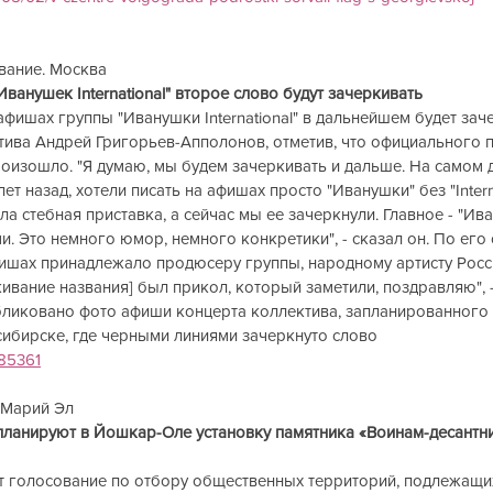
ание. Москва  
нушек International" второе слово будут зачеркивать              
а афишах группы "Иванушки International" в дальнейшем будет зач
тива Андрей Григорьев-Апполонов, отметив, что официального 
оизошло. "Я думаю, мы будем зачеркивать и дальше. На самом 
т назад, хотели писать на афишах просто "Иванушки" без "Interna
ла стебная приставка, а сейчас мы ее зачеркнули. Главное - "Иван
и. Это немного юмор, немного конкретики", - сказал он. По его 
фишах принадлежало продюсеру группы, народному артисту Рос
кивание названия] был прикол, который заметили, поздравляю", -
ликовано фото афиши концерта коллектива, запланированного н
сибирске, где черными линиями зачеркнуто слово
285361
рий Эл           
планируют в Йошкар-Оле установку памятника «Воинам-десантн
 голосование по отбору общественных территорий, подлежащи