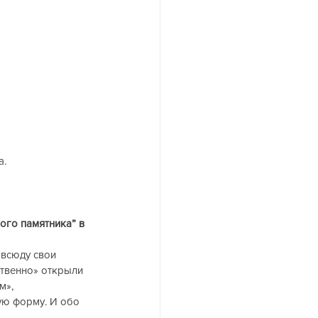
. 
ого памятника” в 
всюду свои 
ственно» открыли 
м», 
ую форму. И обо 