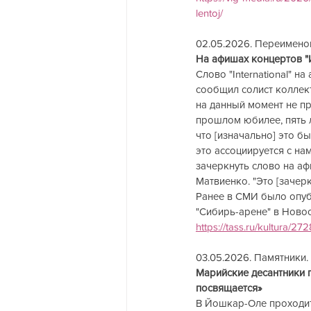
lentoj/
02.05.2026. Переименов
На афишах концертов "Ива
Слово "International" н
сообщил солист коллек
на данный момент не пр
прошлом юбилее, пять ле
что [изначально] это бы
это ассоциируется с нам
зачеркнуть слово на а
Матвиенко. "Это [зачер
Ранее в СМИ было опуб
"Сибирь-арене" в Ново
https://tass.ru/kultura/27
03.05.2026. Памятники. Ма
Марийские десантники 
посвящается» 
В Йошкар-Оле проходит