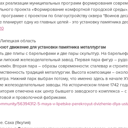
ках реализации муниципальных программ формирования соврем
ального проекта «Формирование комфортной городской среды
в программе с проектом по благоустройству сквера "Воинов деса
 планирует одну из главных целей - это установку памятника де
20
Липецкая область       
ют движение для установки памятника металлургам             
ь две плиты с барельефами и две пары скульптур. На барельеф
 и липский железоделательный завод. Первая пара фигур – рудоз
емён. Вторая пара – образы современности: сталевар и строите
ственность традиций металлургии. Высота композиции – около 
тра. Нижний парк выбран потому, что именно здесь в начале XVI
ие железоделательные заводы. На историческом плане 1742 года
ритория отмечена как центр бывшего заводского комплекса – с
товой и проволочной фабриками.
community/56394312-5-maya-v-lipetske-perekroyut-dvizhenie-dlya-us
Саха (Якутия)            