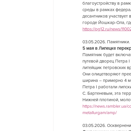
благоустройству в рам
среды в рамках федер
десантников участвует 
городе Йошкар-Ола, где
https://pg12.ru/news/1100
03.05.2026. Памятники. 
5 мая в Липецке перекро
Памятник будет включат
путевой дворец Петра I
литейщик петровских вр
Они олицетворяют преем
ширина – примерно 4 ме
Петра I работали липск
С. Бартеневым, эта тер
Нижней плотиной, моло
https://news.rambler.ua/
metallurgam/amp/
03.05.2026. Осквернение. 