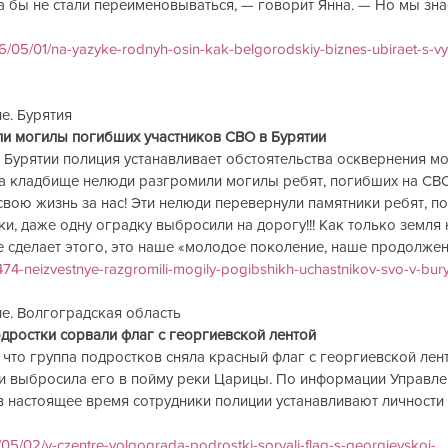
бы не стали переименовываться, — говорит Янна. — Но мы знаем
2026/05/01/na-yazyke-rodnyh-osin-kak-belgorodskiy-biznes-ubiraet-s-v
 Бурятия         
могилы погибших участников СВО в Бурятии              
 Бурятии полиция устанавливает обстоятельства осквернения мо
На кладбище нелюди разгромили могилы ребят, погибших на СВО
свою жизнь за нас! Эти нелюди перевернули памятники ребят, по
и, даже одну оградку выбросили на дорогу!!! Как только земля н
е сделает этого, это наше «молодое поколение, наше продолжен
474-neizvestnye-razgromili-mogily-pogibshikh-uchastnikov-svo-v-burya
. Волгоградская область     
остки сорвали флаг с георгиевской лентой              
что группа подростков сняла красный флаг с георгиевской лент
 и выбросила его в пойму реки Царицы. По информации Управле
в настоящее время сотрудники полиции устанавливают личности 
/05/02/v-czentre-volgograda-podrostki-sorvali-flag-s-georgievskoj-