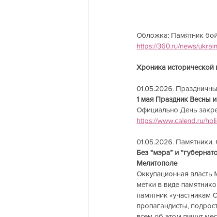
Обложка: Памятник бой
https://360.ru/news/ukrain
Хроника исторической 
01.05.2026. Праздничные 
1 мая Праздник Весны и
Официально День закреп
https://www.calend.ru/holi
01.05.2026. Памятники.
Без “мэра” и “губернат
Мелитополе        
Оккупационная власть 
метки в виде памятнико
памятник «участникам С
пропагандисты, подрост
всем об этом пишут ме