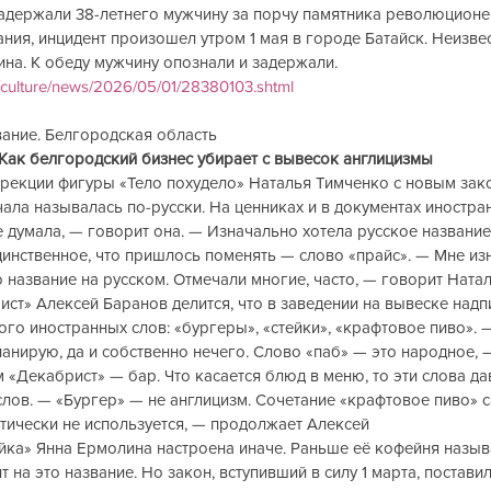
задержали 38-летнего мужчину за порчу памятника революцион
ния, инцидент произошел утром 1 мая в городе Батайск. Неизве
ина. К обеду мужчину опознали и задержали.
/culture/news/2026/05/01/28380103.shtml
ие. Белгородская область             
 Как белгородский бизнес убирает с вывесок англицизмы
ррекции фигуры «Тело похудело» Наталья Тимченко с новым за
ачала называлась по-русски. На ценниках и в документах иностра
е думала, — говорит она. — Изначально хотела русское название
динственное, что пришлось поменять — слово «прайс». — Мне из
о название на русском. Отмечали многие, часто, — говорит Натал
ст» Алексей Баранов делится, что в заведении на вывеске надп
ного иностранных слов: «бургеры», «стейки», «крафтовое пиво». 
нирую, да и собственно нечего. Слово «паб» — это народное, 
 «Декабрист» — бар. Что касается блюд в меню, то эти слова дав
лов. — «Бургер» — не англицизм. Сочетание «крафтовое пиво» с
тически не используется, — продолжает Алексей
йка» Янна Ермолина настроена иначе. Раньше её кофейня назыв
т на это название. Но закон, вступивший в силу 1 марта, поставил