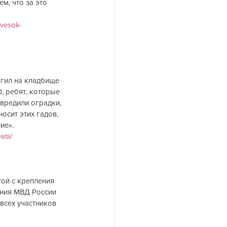
, что за это 
yvesok-
гил на кладбище 
, ребят, которые 
вредили оградки, 
осит этих гадов, 
ие».
tii/
ой с крепления 
ния МВД России 
всех участников 