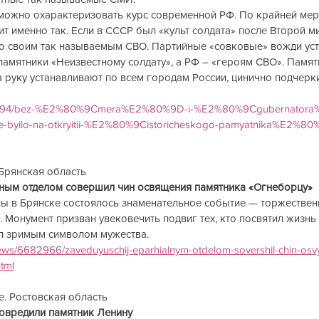
можно охарактеризовать курс современной РФ. По крайней мере
т именно так. Если в СССР был «культ солдата» после Второй м
о своим так называемым СВО. Партийные «совковые» вожди уст
памятники «Неизвестному солдату», а РФ – «героям СВО». Памят
 руку устанавливают по всем городам России, цинично подчерк
s/404494/bez-%E2%80%9Cmera%E2%80%9D-i-%E2%80%9Cgubernator
-ne-byilo-na-otkryitii-%E2%80%9Cistoricheskogo-pamyatnika%E2%80
рянская область        
ым отделом совершил чин освящения памятника «Огнеборцу»  
ы в Брянске состоялось знаменательное событие — торжествен
 Монумент призван увековечить подвиг тех, кто посвятил жизнь 
л зримым символом мужества.  
news/6682966/zaveduyuschij-eparhialnym-otdelom-sovershil-chin-osv
tml
Ростовская область            
вредили памятник Ленину          