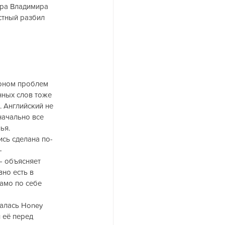
ера Владимира 
стный разбил 
коном проблем 
нных слов тоже 
. Английский не 
начально все 
ья.
ись сделана по-
— 
— объясняет 
но есть в 
амо по себе 
алась Honey 
 её перед 