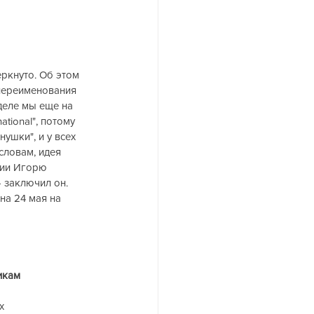
еркнуто. Об этом 
переименования 
деле мы еще на 
tional", потому 
ушки", и у всех 
словам, идея 
сии Игорю 
 заключил он. 
а 24 мая на 
икам 
х 