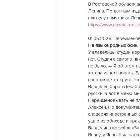
В Ростовской области 
Ленина. По данным изда
плитку у памятника Лен
https://www.gazeta.press
01.05.2026. Переименован
На языке родных осин.
У владелицы студии ко
нет. Студия с самого н
не было. — Я об этом н
хотела использовать. Е
говорили, что круто, чт
Владелец бара «Декабри
русски, а вот в меню м
Переименовывать не пла
Алексей. По документам
словарях иностранных с
ушло из обихода и прак
Владелица кофейни «За
Bunny, у Янны был патен