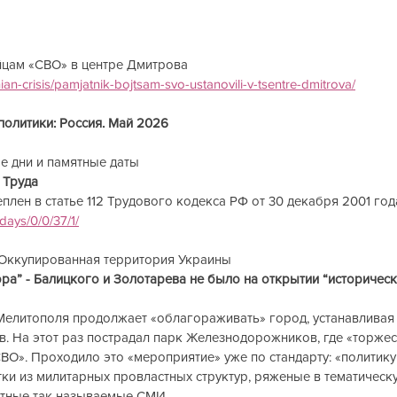
цам «СВО» в центре Дмитрова
ian-crisis/pamjatnik-bojtsam-svo-ustanovili-v-tsentre-dmitrova/
политики: Россия. Май 2026
дни и памятные даты           
 Труда
лен в статье 112 Трудового кодекса РФ от 30 декабря 2001 года
days/0/0/37/1/
 Оккупированная территория Украины       
ора” - Балицкого и Золотарева не было на открытии “историческ
Мелитополя продолжает «облагораживать» город, устанавливая 
в. На этот раз пострадал парк Железнодорожников, где «торже
ВО». Проходило это «мероприятие» уже по стандарту: «политику
ки из милитарных провластных структур, ряженые в тематическ
стные так называемые СМИ.