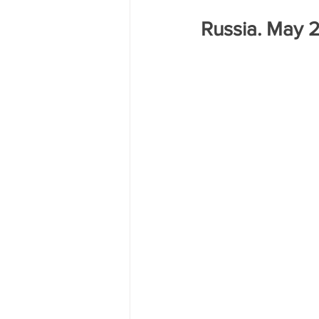
Трагедия на двух берегах Днест
Russia. May 