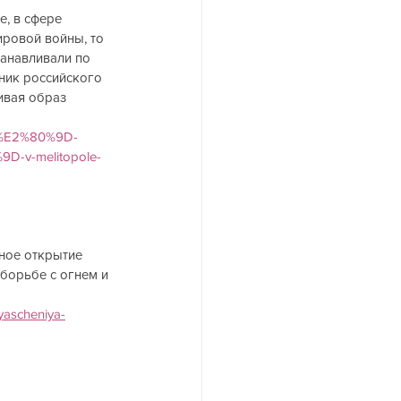
, в сфере 
ировой войны, то 
анавливали по 
ник российского 
ивая образ 
a%E2%80%9D-
%9D-v-melitopole-
ное открытие 
борьбе с огнем и 
yascheniya-