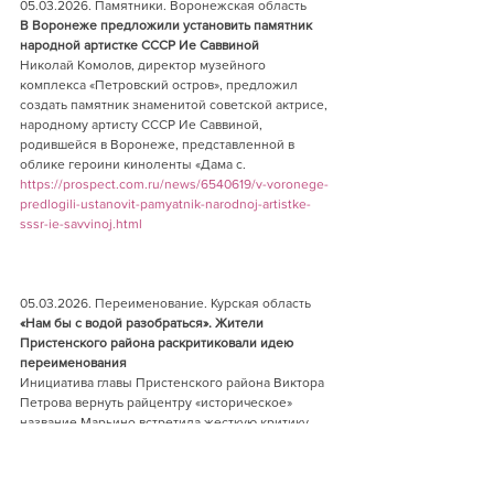
05.03.2026. Памятники. Воронежская область   
В Воронеже предложили установить памятник 
народной артистке СССР Ие Саввиной       
Николай Комолов, директор музейного 
комплекса «Петровский остров», предложил 
создать памятник знаменитой советской актрисе, 
народному артисту СССР Ие Саввиной, 
родившейся в Воронеже, представленной в 
облике героини киноленты «Дама с.          
https://prospect.com.ru/news/6540619/v-voronege-
predlogili-ustanovit-pamyatnik-narodnoj-artistke-
sssr-ie-savvinoj.html
05.03.2026. Переименование. Курская область  
«Нам бы с водой разобраться». Жители 
Пристенского района раскритиковали идею 
переименования      
Инициатива главы Пристенского района Виктора 
Петрова вернуть райцентру «историческое» 
название Марьино встретила жесткую критику 
местных жителей. Несмотря на исторические 
изыскания чиновника, люди видят в этой идее 
лишь дополнительные траты и бюрократическую 