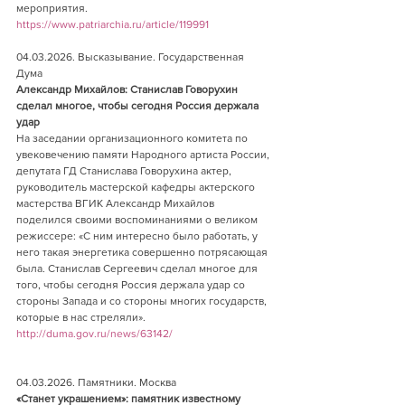
мероприятия.          
https://www.patriarchia.ru/article/119991
04.03.2026. Высказывание. Государственная 
Дума     
Александр Михайлов: Станислав Говорухин 
сделал многое, чтобы сегодня Россия держала 
удар     
На заседании организационного комитета по 
увековечению памяти Народного артиста России, 
депутата ГД Станислава Говорухина актер, 
руководитель мастерской кафедры актерского 
мастерства ВГИК Александр Михайлов 
поделился своими воспоминаниями о великом 
режиссере: «С ним интересно было работать, у 
него такая энергетика совершенно потрясающая 
была. Станислав Сергеевич сделал многое для 
того, чтобы сегодня Россия держала удар со 
стороны Запада и со стороны многих государств, 
которые в нас стреляли».       
http://duma.gov.ru/news/63142/
04.03.2026. Памятники. Москва      
«Станет украшением»: памятник известному 