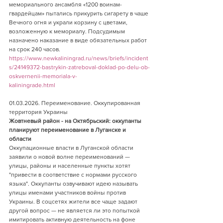
мемориального ансамбля «1200 воинам-
гвардейцам» пытались прикурить сигарету в чаше 
Вечного огня и украли корзину с цветами, 
возложенную к мемориалу. Подсудимым 
назначено наказание в виде обязательных работ 
на срок 240 часов.          
https://www.newkaliningrad.ru/news/briefs/incident
s/24149372-bastrykin-zatreboval-doklad-po-delu-ob-
oskvernenii-memoriala-v-
kaliningrade.html
01.03.2026. Переименование. Оккупированная 
территория Украины     
Жовтневый район - на Октябрьский: оккупанты 
планируют переименование в Луганске и 
области 
Оккупационные власти в Луганской области 
заявили о новой волне переименований — 
улицы, районы и населенные пункты хотят 
"привести в соответствие с нормами русского 
языка". Оккупанты озвучивают идею называть 
улицы именами участников войны против 
Украины. В соцсетях жители все чаще задают 
другой вопрос — не является ли это попыткой 
имитировать активную деятельность на фоне 