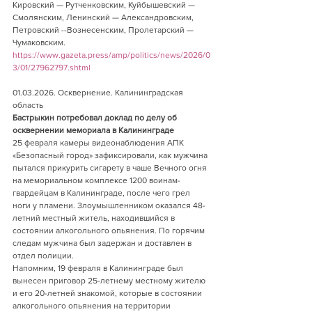
Кировский — Рутченковским, Куйбышевский — 
Смолянским, Ленинский — Александровским, 
Петровский --Вознесенским, Пролетарский — 
Чумаковским.   
https://www.gazeta.press/amp/politics/news/2026/0
3/01/27962797.shtml
01.03.2026. Осквернение. Калининградская 
область  
Бастрыкин потребовал доклад по делу об 
осквернении мемориала в Калининграде 
25 февраля камеры видеонаблюдения АПК 
«Безопасный город» зафиксировали, как мужчина 
пытался прикурить сигарету в чаше Вечного огня 
на мемориальном комплексе 1200 воинам-
гвардейцам в Калининграде, после чего грел 
ноги у пламени. Злоумышленником оказался 48-
летний местный житель, находившийся в 
состоянии алкогольного опьянения. По горячим 
следам мужчина был задержан и доставлен в 
отдел полиции.
Напомним, 19 февраля в Калининграде был 
вынесен приговор 25-летнему местному жителю 
и его 20-летней знакомой, которые в состоянии 
алкогольного опьянения на территории 