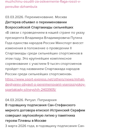
muzhchinu-osudili-za-oskvernenie-flaga-rossii-v-
pereulke-dzhambula
03.03.2026. Переименование. Москва                
Дегтярев объявил о переименовании 
Всероссийской Спартакиады сильнейших  
«В связи с проведением в нашей стране по указу 
президента Владимира Владимировича Путина 
Года единства народов России Минспорт внесет 
изменения в положение о проведении II 
Спартакиады среди сильнейших спортсменов в 
этом году. Это крупнейшее комплексное 
соревнование с участием 9 тысяч спортсменов 
пройдет под названием Спартакиада народов 
России среди сильнейших спортсменов».
https://www.sport-express.net/others/news/mihail-
degtyarev-obyavil-o-pereimenovanii-vserossiyskoy-
spartakiady-silneyshih-2403905/
04.03.2026. Ритуал. Патриархия     
В годовщину подписания Сан-Стефанского 
мирного договора епископ Истринский Серафим 
совершил заупокойную литию у памятника 
героям Плевны в Москве       
3 марта 2026 года, в годовщину подписания Сан-