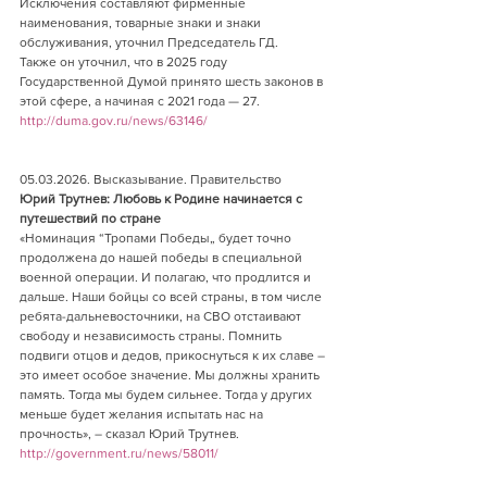
Исключения составляют фирменные 
наименования, товарные знаки и знаки 
обслуживания, уточнил Председатель ГД.
Также он уточнил, что в 2025 году 
Государственной Думой принято шесть законов в 
этой сфере, а начиная с 2021 года — 27.         
http://duma.gov.ru/news/63146/
05.03.2026. Высказывание. Правительство        
Юрий Трутнев: Любовь к Родине начинается с 
путешествий по стране       
«Номинация “Тропами Победы„ будет точно 
продолжена до нашей победы в специальной 
военной операции. И полагаю, что продлится и 
дальше. Наши бойцы со всей страны, в том числе 
ребята-дальневосточники, на СВО отстаивают 
свободу и независимость страны. Помнить 
подвиги отцов и дедов, прикоснуться к их славе – 
это имеет особое значение. Мы должны хранить 
память. Тогда мы будем сильнее. Тогда у других 
меньше будет желания испытать нас на 
прочность», – сказал Юрий Трутнев.          
http://government.ru/news/58011/