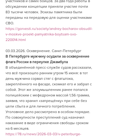
участников и самих бойцов. За два года работы в 
обсуждении концепции приняли участие почти 
83 тысячи человек. Эскизы памятника были 
переданы на передовую для оценки участниками 
СВО.
https://gorvesti.ru/society/andrey-bocharov-obsudil-
v-moskve-proekt-pamyatnika-boytsam-svo-
220014.html
03.03.2026. Осквернение. Санкт-Петербург      
В Петербурге мужчину осудили за осквернение 
флага России в переулке Джамбула       
В объединённой пресс-службе судов рассказали, 
что всё произошло ранним утром 15 июня: в тот 
день мужчина сорвал стяг с флагштока, 
закреплённого на фасаде, скомкал его и забрал с 
собой. Этот же злоумышленник ранее попался 
полицейским с мефедроном массой 1,56 грамма, 
заявив, что хранил «запрещёнку» при себе без 
цели сбыта и для личного потребления. 
Уголовное дело рассмотрено в особом порядке. 
По совокупности преступлений суд назначил 
наказание в виде ограничения свободы сроком 
на 6 месяцев.       
https://78.ru/news/2026-03-03/v-peterburge-