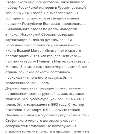
Стефанского мирного договора, закрепившего 
победу Российской империи в Русско-турецкой 
войне 1877-1878 годов, День освобождения 
Болгарии от османского ига (национальный 
праздник Республики Болгария), председатель 
Синодального отдела по делам молодежи 
епископ Истринский Серафим совершил 
заупокойную литию по русским воинам. 
Богослужение состоялось у часовни в честь 
иконы Божией Матери «Знамение» и святого 
благоверного князя Александра Невского — 
памятника героям Плевны в Ильинском сквере г. 
Москвы. В рамках памятного мероприятия были 
отданы воинские почести: состоялось 
прохождение почетного караула, были 
возложены венок и цветы.
Дореволюционная традиция торжественного 
поминовения воинов русской армии, отдавших 
свои жизни в Русско-турецкой войне 1877-1878 
годов, была возрождена в 1993 году. С тех пор 
ежегодно 10 декабря, в День памяти героев 
Плевны, и 3 марта, в годовщину подписания Сан-
Стефанского мирного договора, у часовни 
совершаются заупокойные богослужения, 
отдаются воинские почести и проходят памятные 