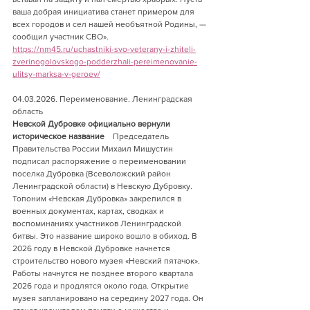
ваша добрая инициатива станет примером для 
всех городов и сел нашей необъятной Родины, — 
сообщил участник СВО».
https://nm45.ru/uchastniki-svo-veterany-i-zhiteli-
zverinogolovskogo-podderzhali-pereimenovanie-
ulitsy-marksa-v-geroev/
04.03.2026. Переименование. Ленинградская 
область 
Невской Дубровке официально вернули 
историческое название
    Председатель 
Правительства России Михаил Мишустин 
подписал распоряжение о переименовании 
поселка Дубровка (Всеволожский район 
Ленинградской области) в Невскую Дубровку.
Топоним «Невская Дубровка» закрепился в 
военных документах, картах, сводках и 
воспоминаниях участников Ленинградской 
битвы. Это название широко вошло в обиход. В 
2026 году в Невской Дубровке начнется 
строительство нового музея «Невский пятачок». 
Работы начнутся не позднее второго квартала 
2026 года и продлятся около года. Открытие 
музея запланировано на середину 2027 года. Он 