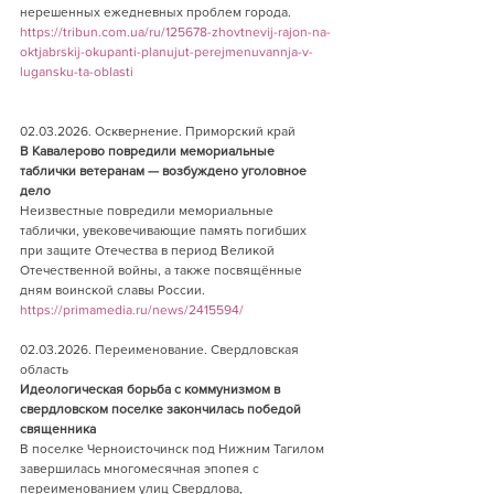
нерешенных ежедневных проблем города.        
https://tribun.com.ua/ru/125678-zhovtnevij-rajon-na-
oktjabrskij-okupanti-planujut-perejmenuvannja-v-
lugansku-ta-oblasti
02.03.2026. Осквернение. Приморский край     
В Кавалерово повредили мемориальные 
таблички ветеранам — возбуждено уголовное 
дело
Неизвестные повредили мемориальные 
таблички, увековечивающие память погибших 
при защите Отечества в период Великой 
Отечественной войны, а также посвящённые 
дням воинской славы России.
https://primamedia.ru/news/2415594/
02.03.2026. Переименование. Свердловская 
область  
Идеологическая борьба с коммунизмом в 
свердловском поселке закончилась победой 
священника    
В поселке Черноисточинск под Нижним Тагилом 
завершилась многомесячная эпопея с 
переименованием улиц Свердлова, 