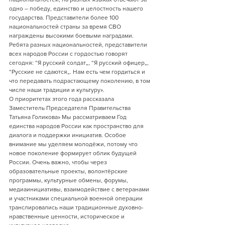
одно – победу, единство и целостность нашего 
государства. Представители более 100 
национальностей страны за время СВО 
награждены высокими боевыми наградами. 
Ребята разных национальностей, представители 
всех народов России с гордостью говорят 
сегодня: “Я русский солдат„, “Я русский офицер„, 
“Русские не сдаются„. Нам есть чем гордиться и 
что передавать подрастающему поколению, в том 
числе наши традиции и культуру».
О приоритетах этого года рассказала 
Заместитель Председателя Правительства 
Татьяна Голикова» Мы рассматриваем Год 
единства народов России как пространство для 
диалога и поддержки инициатив. Особое 
внимание мы уделяем молодёжи, потому что 
новое поколение формирует облик будущей 
России. Очень важно, чтобы через 
образовательные проекты, волонтёрские 
программы, культурные обмены, форумы, 
медиаинициативы, взаимодействие с ветеранами 
и участниками специальной военной операции 
транслировались наши традиционные духовно-
нравственные ценности, историческое и 