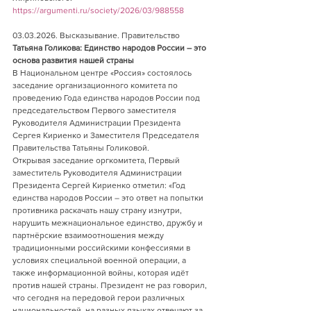
https://argumenti.ru/society/2026/03/988558
03.03.2026. Высказывание. Правительство        
Татьяна Голикова: Единство народов России – это 
основа развития нашей страны
В Национальном центре «Россия» состоялось 
заседание организационного комитета по 
проведению Года единства народов России под 
председательством Первого заместителя 
Руководителя Администрации Президента 
Сергея Кириенко и Заместителя Председателя 
Правительства Татьяны Голиковой.
Открывая заседание оргкомитета, Первый 
заместитель Руководителя Администрации 
Президента Сергей Кириенко отметил: «Год 
единства народов России – это ответ на попытки 
противника раскачать нашу страну изнутри, 
нарушить межнациональное единство, дружбу и 
партнёрские взаимоотношения между 
традиционными российскими конфессиями в 
условиях специальной военной операции, а 
также информационной войны, которая идёт 
против нашей страны. Президент не раз говорил, 
что сегодня на передовой герои различных 
национальностей, на разных языках отвечают за 