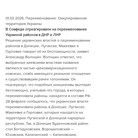
01.03.2026. Переименование. Оккупированная 
территория Украины     
В Совфеде отреагировали на переименование 
Украиной районов в ДНР и ЛНР
Решение украинских властей о переименовании 
районов в Донецке, Луганске, Макеевке и 
Горловке говорит об их беспомощности, заявил 
Александр Волошин. Волошин отметил, что 
выбранные киевскими властями названия 
являются частью «декоммунизационного 
новояза», слабо имеющего реальное отношение 
к существовавшим ранее топонимам. Он 
подчеркнул, что подобные инициативы выглядят 
беспомощно, учитывая что города, в которых 
переименовали районы, находятся в составе РФ.
28 февраля сообщалось, что украинские власти 
переименовали районы в Донецке, Луганске, 
Макеевке и Горловке, которые находятся на 
территории Луганской и Донецкой народных 
республик. Так, в Донецке Буденновский район 
стал Богодуховским, Ворошиловский — 
Юзовским, Калининский — Калиновским, 