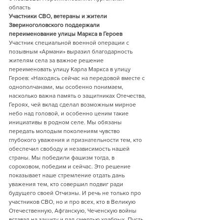
область      
Участники СВО, ветераны и жители 
Звериноголовского поддержали 
переименование улицы Маркса в Героев    
Участник специальной военной операции с 
позывным «Армани» выразил благодарность 
жителям села за важное решение 
переименовать улицу Карла Маркса в улицу 
Героев: «Находясь сейчас на передовой вместе с 
однополчанами, мы особенно понимаем, 
насколько важна память о защитниках Отечества, 
Героях, чей вклад сделал возможным мирное 
небо над головой, и особенно ценим такие 
инициативы в родном селе. Мы обязаны 
передать молодым поколениям чувство 
глубокого уважения и признательности тем, кто 
обеспечил свободу и независимость нашей 
страны. Мы победили фашизм тогда, в 
сороковом, победим и сейчас. Это решение 
показывает наше стремление отдать дань 
уважения тем, кто совершил подвиг ради 
будущего своей Отчизны. И речь не только про 
участников СВО, но и про всех, кто в Великую 
Отечественную, Афганскую, Чеченскую войны 
вставал на защиту и пал смертью храбрых. Пусть 