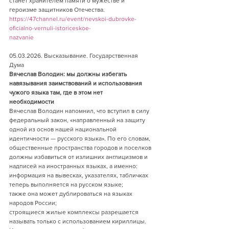
станет хранителем памяти о мужестве и 
героизме защитников Отечества.     
https://47channel.ru/event/nevskoi-dubrovke-
oficialno-vernuli-istoriceskoe-
nazvanie
05.03.2026. Высказывание. Государственная 
Дума     
Вячеслав Володин: мы должны избегать 
навязывания заимствований и использования 
чужого языка там, где в этом нет 
необходимости      
Вячеслав Володин напомнил, что вступил в силу 
федеральный закон, «направленный на защиту 
одной из основ нашей национальной 
идентичности — русского языка». По его словам, 
общественные пространства городов и поселков 
должны избавиться от излишних англицизмов и 
надписей на иностранных языках, а именно:
информация на вывесках, указателях, табличках 
теперь выполняется на русском языке;
также она может дублироваться на языках 
народов России;
строящиеся жилые комплексы разрешается 
называть только с использованием кириллицы.