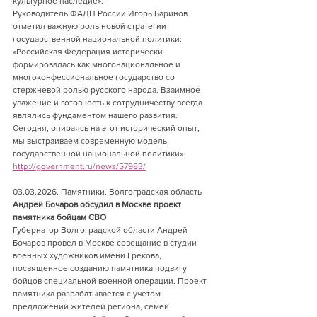
культурное наследие».
Руководитель ФАДН России Игорь Баринов 
отметил важную роль новой стратегии 
государственной национальной политики: 
«Российская Федерация исторически 
формировалась как многонациональное и 
многоконфессиональное государство со 
стержневой ролью русского народа. Взаимное 
уважение и готовность к сотрудничеству всегда 
являлись фундаментом нашего развития. 
Сегодня, опираясь на этот исторический опыт, 
мы выстраиваем современную модель 
государственной национальной политики».
http://government.ru/news/57983/
03.03.2026. Памятники. Волгоградская область 
Андрей Бочаров обсудил в Москве проект 
памятника бойцам СВО
Губернатор Волгоградской области Андрей 
Бочаров провел в Москве совещание в студии 
военных художников имени Грекова, 
посвященное созданию памятника подвигу 
бойцов специальной военной операции. Проект 
памятника разрабатывается с учетом 
предложений жителей региона, семей 