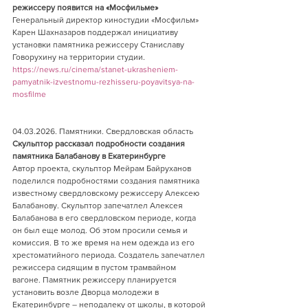
режиссеру появится на «Мосфильме» 
Генеральный директор киностудии «Мосфильм» 
Карен Шахназаров поддержал инициативу 
установки памятника режиссеру Станиславу 
Говорухину на территории студии.
https://news.ru/cinema/stanet-ukrasheniem-
pamyatnik-izvestnomu-rezhisseru-poyavitsya-na-
mosfilme
04.03.2026. Памятники. Свердловская область 
Скульптор рассказал подробности создания 
памятника Балабанову в Екатеринбурге        
Автор проекта, скульптор Мейрам Байруханов 
поделился подробностями создания памятника 
известному свердловскому режиссеру Алексею 
Балабанову. Скульптор запечатлел Алексея 
Балабанова в его свердловском периоде, когда 
он был еще молод. Об этом просили семья и 
комиссия. В то же время на нем одежда из его 
хрестоматийного периода. Создатель запечатлел 
режиссера сидящим в пустом трамвайном 
вагоне. Памятник режиссеру планируется 
установить возле Дворца молодежи в 
Екатеринбурге – неподалеку от школы, в которой 