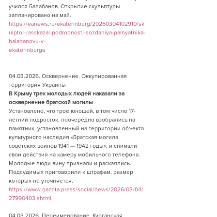
учился Балабанов. Открытие скульптуры 
запланировано на май.
https://eanews.ru/ekaterinburg/20260304102910/sk
ulptor-rasskazal-podrobnosti-sozdaniya-pamyatnika-
balabanovu-v-
ekaterinburge
04.03.2026. Осквернение. Оккупированная 
территория Украины    
В Крыму трех молодых людей наказали за 
осквернение братской могилы        
Установлено, что трое юношей, в том числе 17-
летний подросток, поочередно взобрались на 
памятник, установленный на территории объекта 
культурного наследия «Братская могила 
советских воинов 1941 — 1942 годы», и снимали 
свои действия на камеру мобильного телефона. 
Молодые люди вину признали и раскаялись. 
Подсудимых приговорили к штрафам, размер 
которых не уточняется.
https://www.gazeta.press/social/news/2026/03/04/
27990403.shtml
04.03.2026. Переименование. Курганская 