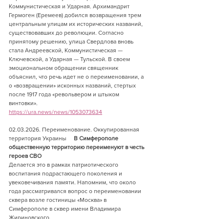
Коммунистическая и Ударная. Архимандрит 
Гермоген (Еремеев) добился возвращения трем 
центральным улицам их исторических названий, 
существовавших до революции. Согласно 
принятому решению, улица Свердлова вновь 
стала Андреевской, Коммунистическая — 
Ключевской, а Ударная — Тульской. В своем 
эмоциональном обращении священник 
объяснил, что речь идет не о переименовании, а 
о «возвращении» исконных названий, стертых 
после 1917 года «револьвером и штыком 
винтовки».
https://ura.news/news/1053073634
02.03.2026. Переименование. Оккупированная 
территория Украины     
В Симферополе 
общественную территорию переименуют в честь 
героев СВО
Делается это в рамках патриотического 
воспитания подрастающего поколения и 
увековечивания памяти. Напомним, что около 
года рассматривался вопрос о переименовании 
сквера возле гостиницы «Москва» в 
Симферополе в сквер имени Владимира 
Жириновского.