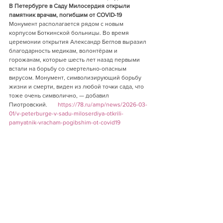
В Петербурге в Саду Милосердия открыли 
памятник врачам, погибшим от COVID-19 
Монумент располагается рядом с новым 
корпусом Боткинской больницы. Во время 
церемонии открытия Александр Беглов выразил 
благодарность медикам, волонтёрам и 
горожанам, которые шесть лет назад первыми 
встали на борьбу со смертельно-опасным 
вирусом. Монумент, символизирующий борьбу 
жизни и смерти, виден из любой точки сада, что 
тоже очень символично, — добавил 
Пиотровский.       
https://78.ru/amp/news/2026-03-
01/v-peterburge-v-sadu-miloserdiya-otkrili-
pamyatnik-vracham-pogibshim-ot-covid19