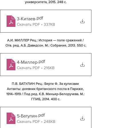
университета, 2015. 248 с.
.pdf
3-Китаев
Скачать PDF • 337KB
А.И. МИЛЛЕР Рец.: История — поле сражений / 
Отв. ред. А.Б. Давидсон. М.: Собрание, 2013. 550 с.
.pdf
4-Миллер
Скачать PDF • 216KB
П.В. БАТУЛИН Рец.: Берти Ф. За кулисами 
Антанты: дневник британского посла в Париже, 
1914–1919 / Под ред. К.В. Миньяр-Белоручева. М.: 
ГПИБ, 2014. 400 с.
.pdf
5-Батулин
Скачать PDF • 248KB