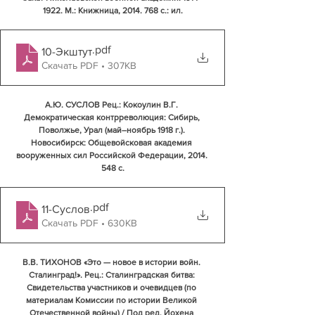
1922. М.: Книжница, 2014. 768 с.: ил.
.pdf
10-Экштут
Скачать PDF • 307KB
А.Ю. СУСЛОВ Рец.: Кокоулин В.Г. 
Демократическая контрреволюция: Сибирь, 
Поволжье, Урал (май–ноябрь 1918 г.). 
Новосибирск: Общевойсковая академия 
вооруженных сил Российской Федерации, 2014. 
548 с.
.pdf
11-Суслов
Скачать PDF • 630KB
В.В. ТИХОНОВ «Это — новое в истории войн. 
Сталинград!». Рец.: Сталинградская битва: 
Свидетельства участников и очевидцев (по 
материалам Комиссии по истории Великой 
Отечественной войны) / Под ред. Йохена 