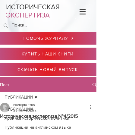
ИСТОРИЧЕСКАЯ
ЭКСПЕРТИЗА
ПОМОЧЬ ЖУРНАЛУ
КУПИТЬ НАШИ КНИГИ
СКАЧАТЬ НОВЫЙ ВЫПУСК
Пост
ПУБЛИКАЦИИ
Nadejda Erlih
ПУБЛИКАЦИИ
25 мая 2025 г.
Историческая экспертиза №4/2015
Хроника исторической политики
Публикации на английском языке