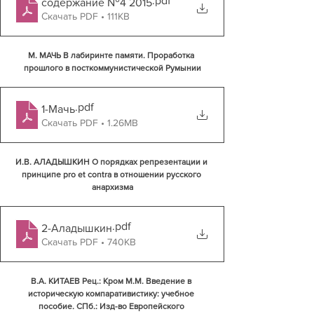
.pdf
содержание №4 2015
Скачать PDF • 111KB
М. МАЧЬ В лабиринте памяти. Проработка 
прошлого в посткоммунистической Румынии
.pdf
1-Мачь
Скачать PDF • 1.26MB
И.В. АЛАДЫШКИН О порядках репрезентации и 
принципе pro et contra в отношении русского 
анархизма
.pdf
2-Аладышкин
Скачать PDF • 740KB
В.А. КИТАЕВ Рец.: Кром М.М. Введение в 
историческую компаративистику: учебное 
пособие. СПб.: Изд-во Европейского 