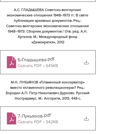
А.С. ГЛАДЫШЕВА Советско-венгерские 
экономические отношения 1948–1973 гг. В свете 
публикации архивных документов. Рец.: 
Советско-венгерские экономические отношения 
1948–1973: Сборник документов / Отв. ред. А.Н. 
Артизов. М.: Международный фонд 
«Демократия», 2012
.pdf
6-Гладышева
Скачать PDF • 645KB
М.Н. ЛУКЬЯНОВ «Пламенный консерватор» 
вместо «пламенного революционера»? Рец.: 
Бородин А.П. Петр Николаевич Дурново. Русский 
Нострадамус. М.: Алгоритм, 2013. 448 с.
.pdf
7-Лукьянов
Скачать PDF • 542KB