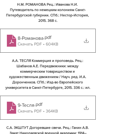
Н.М. РОМАНОВА Рец.: Иванова Н.И. 
Путеводитель по немецким колониям Санкт-
Петербургской губернии. СПб.: Нестор-История, 
2015. 368 с.
.pdf
8-Романова
Скачать PDF • 604KB
А.А. ТЕСЛЯ Коммерция и проповедь. Рец.: 
Шабанов А.Е. Передвижники: между 
коммерческим товариществом и 
художественным движением / Науч. ред. И.А. 
Доронченков. СПб.: Изд-во Европейского 
университета в Санкт-Петербурге, 2015. 336 с.: ил.
.pdf
9-Тесля
Скачать PDF • 364KB
С.А. ЭКШТУТ Догоревшие свечи. Рец.: Ганин А.В. 
Закат Николаевской военной академии: 1914–