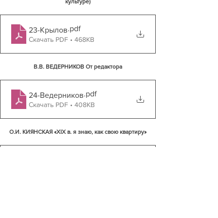
культуре)
.pdf
23-Крылов
Скачать PDF • 468KB
В.В. ВЕДЕРНИКОВ От редактора
.pdf
24-Ведерников
Скачать PDF • 408KB
О.И. КИЯНСКАЯ «XIX в. я знаю, как свою квартиру»
.pdf
25-Киянская
Скачать PDF • 940KB
О.Е. ЗУБКО V международный конгресс 
исследователей Беларуси (Каунас (Литва) 2–4 
октября 2015 г.)