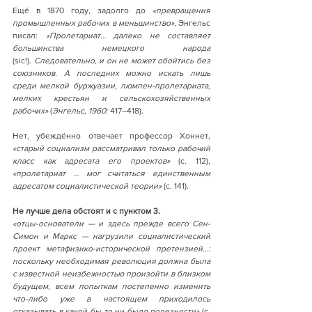
Ещё в 1870 году, задолго до 
«превращения 
промышленных рабочих в меньшинство»
, Энгельс 
писал: 
«Пролетариат… далеко не составляет 
большинства немецкого народа 
(sic!).
 Следовательно, и он не может обойтись без 
союзников. А последних можно искать лишь 
среди мелкой буржуазии, люмпен-пролетариата, 
мелких крестьян и сельскохозяйственных 
рабочих»
 (
Энгельс, 1960:
 417–418).
Нет, убеждённо отвечает профессор Хоннет, 
«старый социализм рассматривал только рабочий 
класс как адресата его проектов» 
(с. 112), 
«пролетариат … мог считаться единственным 
адресатом социалистической теории» 
(с. 141)
.
Не лучше дела обстоят и с пунктом 3.
«отцы-основатели — и здесь прежде всего Сен-
Симон и Маркс — нагрузили социалистический 
проект метафизико-исторической претензией…: 
поскольку необходимая революция должна была 
с известной неизбежностью произойти в близком 
будущем, всем попыткам постепенно изменить 
что-либо уже в настоящем приходилось 
отказывать в какой бы то ни было полезности» 
(с. 