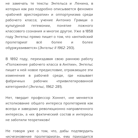
не замечать те тексты Энгельса и Ленина, в 
которых как раз подробно описывается феномен 
«рабочей аристократии» и оппортунизма среди 
рабочего класса; учение Антонио Грамши о 
культурной гегемонии, понятие ложного 
классового сознания и многое другое. Уже в 1858 
году Энгельс прямо пишет о том, что «английский 
пролетариат всё более и более 
обуржуазивается» (
Энгельс II 1962
: 293).
В 1892 году, переиздавая свою раннюю работу 
«Положение рабочего класса в Англии», Энгельс 
пишет к ней новое предисловие, отражающее эти 
изменения в рабочей среде, где называет 
фабричных рабочих «привилегированной 
категорией»! (
Энгельс, 1962:
 281).
Нет, твердит профессор Хоннет, «не меняется 
истолкование общего интереса пролетариев как 
всегда и заведомо революционно направленного 
интереса», а «их фактический состав и интересы 
не заботили теоретиков»!
Не говоря уже о том, что, дабы подтвердить 
«исчезновение пролетариата», ему приходится 