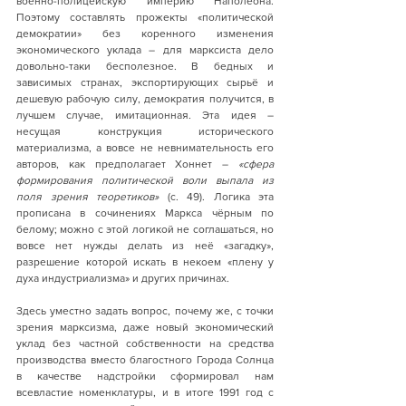
военно-полицейскую империю Наполеона. 
Поэтому составлять прожекты «политической 
демократии» без коренного изменения 
экономического уклада – для марксиста дело 
довольно-таки бесполезное. В бедных и 
зависимых странах, экспортирующих сырьё и 
дешевую рабочую силу, демократия получится, в 
лучшем случае, имитационная. Эта идея – 
несущая конструкция исторического 
материализма, а вовсе не невнимательность его 
авторов, как предполагает Хоннет – 
«сфера 
формирования политической воли выпала из 
поля зрения теоретиков» 
(с. 49). Логика эта 
прописана в сочинениях Маркса чёрным по 
белому; можно с этой логикой не соглашаться, но 
вовсе нет нужды делать из неё «загадку», 
разрешение которой искать в некоем «плену у 
духа индустриализма» и других причинах.
Здесь уместно задать вопрос, почему же, с точки 
зрения марксизма, даже новый экономический 
уклад без частной собственности на средства 
производства вместо благостного Города Солнца 
в качестве надстройки сформировал нам 
всевластие номенклатуры, и в итоге 1991 год с 