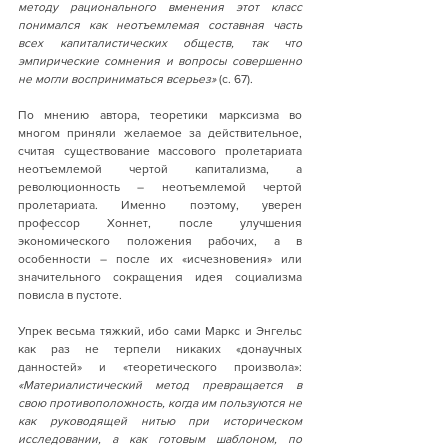
методу рационального вменения этот класс 
понимался как неотъемлемая составная часть 
всех капиталистических обществ, так что 
эмпирические сомнения и вопросы совершенно 
не могли восприниматься всерьез» 
(с. 67).
По мнению автора, теоретики марксизма во 
многом приняли желаемое за действительное, 
считая существование массового пролетариата 
неотъемлемой чертой капитализма, а 
революционность – неотъемлемой чертой 
пролетариата. Именно поэтому, уверен 
профессор Хоннет, после улучшения 
экономического положения рабочих, а в 
особенности – после их «исчезновения» или 
значительного сокращения идея социализма 
повисла в пустоте.
Упрек весьма тяжкий, ибо сами Маркс и Энгельс 
как раз не терпели никаких «донаучных 
данностей» и «теоретического произвола»: 
«Материалистический метод превращается в 
свою противоположность, когда им пользуются не 
как руководящей нитью при историческом 
исследовании, а как готовым шаблоном, по 