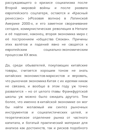
рассуждающего о кризисе социализма после 
Второй мировой войны и после развала 
европейского соцлагеря, остаются и «Красный 
ренессанс» («Розовая волна») в Латинской 
Америке 2000-х, и его заметное сворачивание 
сегодня, коммунистическая революция в Непале 
и её падение, наконец, вторая экономика мира с 
её построением «общества Сяокан». Причины 
этих взлётов и падений явно не сводятся к 
европейским социально-экономическим 
процессам ХХ века.
Да, среди обывателей, покупающих китайские 
товары, считается хорошим тоном не знать 
китайских экономистов-марксистов и веровать, 
что рыночная экономика Китая с их идеями никак 
не связана, и вообще в этом году уж точно 
развалится – но от целого главы Франкфуртской 
школы уж можно было ожидать другого. Тем 
более, что именно в китайской экономике он мог 
бы найти желаемый им синтез рыночных 
инструментов и социалистических целей, и 
теоретическое отделение рынка от частного 
капитала, и богатый практический материал для 
анализа как достоинств, так и рисков подобного 