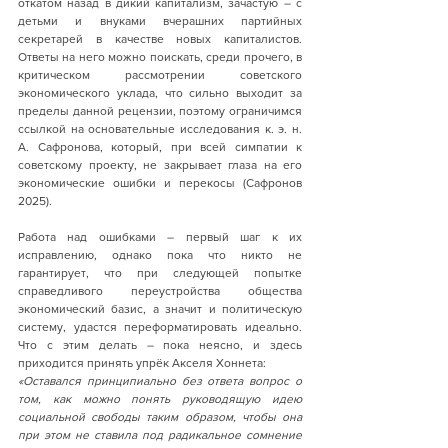
откатом назад в дикий капитализм, зачастую – с 
детьми и внуками вчерашних партийных 
секретарей в качестве новых капиталистов. 
Ответы на него можно поискать, среди прочего, в 
критическом рассмотрении советского 
экономического уклада, что сильно выходит за 
пределы данной рецензии, поэтому ограничимся 
ссылкой на основательные исследования к. э. н. 
А. Сафронова, который, при всей симпатии к 
советскому проекту, не закрывает глаза на его 
экономические ошибки и перекосы (Сафронов 
2025).
Работа над ошибками – первый шаг к их 
исправлению, однако пока что никто не 
гарантирует, что при следующей попытке 
справедливого переустройства общества 
экономический базис, а значит и политическую 
систему, удастся переформатировать идеально. 
Что с этим делать – пока неясно, и здесь 
приходится принять упрёк Акселя Хоннета:
«Оставался принципиально без ответа вопрос о 
том, как можно понять руководящую идею 
социальной свободы таким образом, чтобы она 
при этом не ставила под радикальное сомнение 