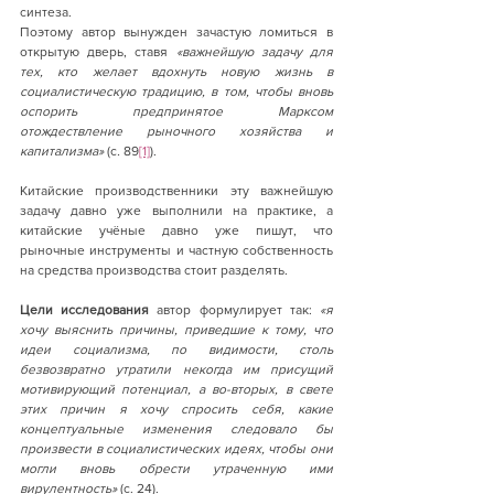
синтеза.
Поэтому автор вынужден зачастую ломиться в 
открытую дверь, ставя 
«важнейшую задачу для 
тех, кто желает вдохнуть новую жизнь в 
социалистическую традицию, в том, чтобы вновь 
оспорить предпринятое Марксом 
отождествление рыночного хозяйства и 
капитализма» 
(с
. 
89
[1]
).
Китайские производственники эту важнейшую 
задачу давно уже выполнили на практике, а 
китайские учёные давно уже пишут, что 
рыночные инструменты и частную собственность 
на средства производства стоит разделять.
Цели исследования
 автор формулирует так: 
«я 
хочу выяснить причины, приведшие к тому, что 
идеи социализма, по видимости, столь 
безвозвратно утратили некогда им присущий 
мотивирующий потенциал, а во-вторых, в свете 
этих причин я хочу спросить себя, какие 
концептуальные изменения следовало бы 
произвести в социалистических идеях, чтобы они 
могли вновь обрести утраченную ими 
вирулентность» 
(с. 24).