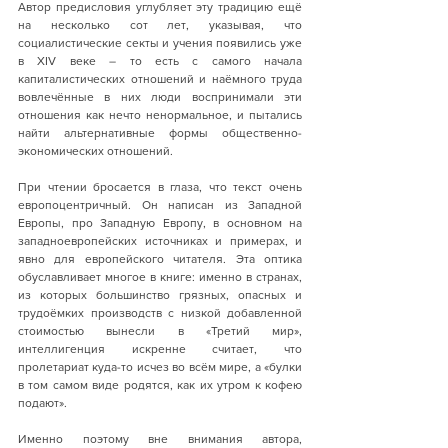
Автор предисловия углубляет эту традицию ещё 
на несколько сот лет, указывая, что 
социалистические секты и учения появились уже 
в XIV веке – то есть с самого начала 
капиталистических отношений и наёмного труда 
вовлечённые в них люди воспринимали эти 
отношения как нечто ненормальное, и пытались 
найти альтернативные формы общественно-
экономических отношений.
При чтении бросается в глаза, что текст очень 
европоцентричный. Он написан из Западной 
Европы, про Западную Европу, в основном на 
западноевропейских источниках и примерах, и 
явно для европейского читателя. Эта оптика 
обуславливает многое в книге: именно в странах, 
из которых большинство грязных, опасных и 
трудоёмких производств с низкой добавленной 
стоимостью вынесли в «Третий мир», 
интеллигенция искренне считает, что 
пролетариат куда-то исчез во всём мире, а «булки 
в том самом виде родятся, как их утром к кофею 
подают».
Именно поэтому вне внимания автора, 