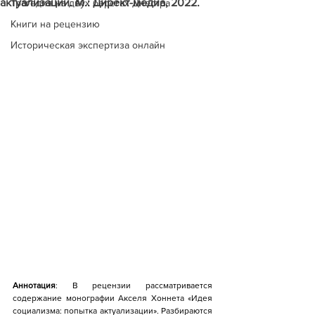
актуализации. М.: Директ-медиа, 2022.
Трагедия на двух берегах Днестра
Книги на рецензию
Историческая экспертиза онлайн
Аннотация
: В рецензии рассматривается 
содержание монографии Акселя Хоннета «Идея 
социализма: попытка актуализации». Разбираются 