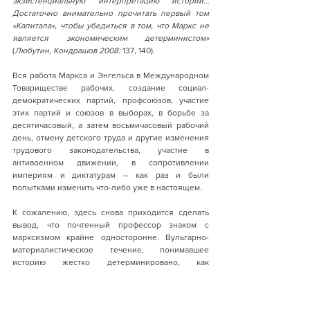
экзистенциальную интерпретацию истории… 
Достаточно внимательно прочитать первый том 
«Капитала», чтобы убедиться в том, что Маркс не 
является экономическим детерминистом» 
(
Любутин, Кондрашов 2008:
 137, 140).
Вся работа Маркса и Энгельса в Международном 
Товариществе рабочих, создание социал-
демократических партий, профсоюзов, участие 
этих партий и союзов в выборах, в борьбе за 
десятичасовый, а затем восьмичасовый рабочий 
день, отмену детского труда и другие изменения 
трудового законодательства, участие в 
антивоенном движении, в сопротивлении 
империям и диктатурам – как раз и были 
попытками изменить что-либо уже в настоящем.
К сожалению, здесь снова приходится сделать 
вывод, что почтенный профессор знаком с 
марксизмом крайне односторонне. Вульгарно-
материалистическое течение, понимавшее 
историю жестко детерминировано, как 
предопределённость, в марксизме 
действительно было. Также радикальный 
троцкизм, действительно, считает «
попытки 