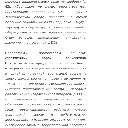
ценность индивидуальных прав на свободу» 
(с. 
62).
 «Социализм не может удовлетвориться 
перспективой преодоления отчуждения труда в 
экономической сфере, общество не станет 
подлинно социальным до тех пор, пока и внутри 
двух других сфер — сферы личных отношений и 
сферы демократического волеизъявления — не 
будут успешно преодолены принуждение, 
давление и понуждение» 
(с. 133).
Предлагаемый профессором Хоннетом 
«врождённый порок социализма» 
№2
 оказывается гораздо более спорным. Автор 
усматривает его в 
«идее жесткой привязки теории 
к одной-единственной социальной группе с 
самого начала социалистического движения» (с. 
108), 
и впредь
 «не меняется истолкование общего 
интереса пролетариев как всегда и заведомо 
революционно направленного интереса» 
(с. 66).
«социалистические представления… были 
объявлены духовным продуктом исключительно 
лишь революционного рабочего класса, 
фактический состав и действительная 
констелляция интересов которого не должны 
были более заботить теоретиков, ибо благодаря 