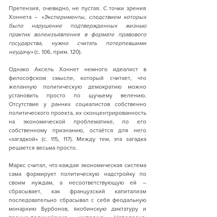
Претензия, очевидно, не пустая. С точки зрения 
Хоннета –
 «Эксперименты, следствием которых 
было нарушение подтвержденных жизнью 
практик волеизъявления в формате правового 
государства, нужно считать потерпевшими 
неудачу» 
(с. 106, прим. 120).
Однако Аксель Хоннет немного идеалист в 
философском смысле, который считает, что 
желанную политическую демократию можно 
установить просто по щучьему велению. 
Отсутствие у ранних социалистов собственно 
политического проекта, их сконцентрированность 
на экономической проблематике, по его 
собственному признанию, остаётся для него 
«загадкой» (с. 115, 117)
.
 Между тем, эта загадка 
решается весьма просто.
Маркс считал, что каждая экономическая система 
сама формирует политическую надстройку по 
своим нуждам, а несоответствующую ей – 
сбрасывает, как французский капитализм 
последовательно сбрасывал с себя феодальную 
монархию Бурбонов, якобинскую диктатуру и 