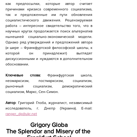
как предпосылки, которые автор считает 
причинами кризиса современного социализма, 
так и предложенные им пути обновления 
социалистического движения. Рецензируемая 
работа – интересное свидетельство того, что в 
научных кругах продолжается поиск альтернатив 
нынешней социально-экономической модели. 
Однако ряд утверждений и предложений автора 
(и шире – Франкфуртской философской школы, к 
которой он принадлежит) выглядят 
дискуссионными и нуждаются в дополнительном 
обосновании.
Ключевые слова:
 Франкфуртская школа, 
неомарксизм, постмарксизм, социализм, 
рыночный социализм, демократический 
социализм, Маркс, Сен-Симон.
Автор
: Григорий Глоба, журналист, независимый 
исследователь, г. Днепр (Украина). E-mail: 
ranger_dp@ukr.net
Grigory Globa
The Splendor and Misery of the 