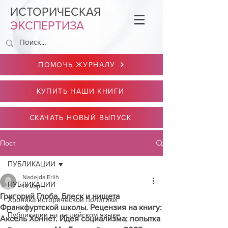
ИСТОРИЧЕСКАЯ
ЭКСПЕРТИЗА
ПОМОЧЬ ЖУРНАЛУ
КУПИТЬ НАШИ КНИГИ
СКАЧАТЬ НОВЫЙ ВЫПУСК
Пост
ПУБЛИКАЦИИ
Nadejda Erlih
ПУБЛИКАЦИИ
14 мар.
Григорий Глоба. Блеск и нищета
Хроника исторической политики
Франкфуртской школы. Рецензия на книгу:
Публикации на английском языке
Аксель Хоннет. Идея социализма: попытка