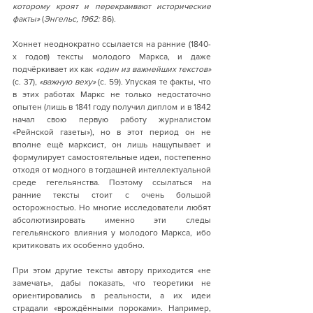
которому кроят и перекраивают исторические 
факты»
 (
Энгельс, 1962:
 86).
Хоннет неоднократно ссылается на ранние (1840-
х годов) тексты молодого Маркса, и даже 
подчёркивает их как 
«один из важнейших текстов» 
(с. 37),
 «важную веху» 
(с. 59). Упуская те факты, что 
в этих работах Маркс не только недостаточно 
опытен (лишь в 1841 году получил диплом и в 1842 
начал свою первую работу журналистом 
«Рейнской газеты»), но в этот период он не 
вполне ещё марксист, он лишь нащупывает и 
формулирует самостоятельные идеи, постепенно 
отходя от модного в тогдашней интеллектуальной 
среде гегельянства. Поэтому ссылаться на 
ранние тексты стоит с очень большой 
осторожностью. Но многие исследователи любят 
абсолютизировать именно эти следы 
гегельянского влияния у молодого Маркса, ибо 
критиковать их особенно удобно.
При этом другие тексты автору приходится «не 
замечать», дабы показать, что теоретики не 
ориентировались в реальности, а их идеи 
страдали «врождёнными пороками». Например, 