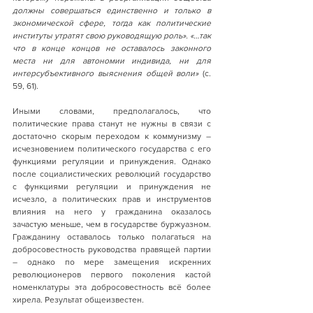
должны совершаться единственно и только в 
экономической сфере, тогда как политические 
институты утратят свою руководящую роль». «…так 
что в конце концов не оставалось законного 
места ни для автономии индивида, ни для 
интерсубъективного выяснения общей воли» 
(с. 
59, 61).
Иными словами, предполагалось, что 
политические права станут не нужны в связи с 
достаточно скорым переходом к коммунизму – 
исчезновением политического государства с его 
функциями регуляции и принуждения. Однако 
после социалистических революций государство 
с функциями регуляции и принуждения не 
исчезло, а политических прав и инструментов 
влияния на него у гражданина оказалось 
зачастую меньше, чем в государстве буржуазном. 
Гражданину оставалось только полагаться на 
добросовестность руководства правящей партии 
– однако по мере замещения искренних 
революционеров первого поколения кастой 
номенклатуры эта добросовестность всё более 
хирела. Результат общеизвестен.