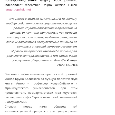
Corresponding author
: Grigory Globa, journalist, 
independent researcher. Dnipro, Ukraine. E-mail: 
ranger_dp@ukr.net
«Не может считаться выясненным и то, почему 
вообще собственность на средства производства 
должна служить оправданием претензии на 
доходы от капитала, получаемые при помощи 
этих средств… или почему на финансовом рынке 
должны допускаться спекулятивные прибыли от 
валютных операций, которые очевидным 
образом не приносят какой-либо пользы для 
реального сектора хозяйства, а тем самым и для 
совокупного общественного блага?» 
(
Хоннет 
2022: 
102–103)
Эта монография отмечена престижной премией 
Фонда Бруно Крайского за лучшую политическую 
книгу. Автор – профессор Колумбийского и 
Франкфуртского университетов, при этом 
представитель неомарксистской Франкфуртской 
школы; философ в Европе известный, печатаемый 
и обсуждаемый.
Словом, перед нами образец той 
интеллектуальной среды, которую ультраправые 