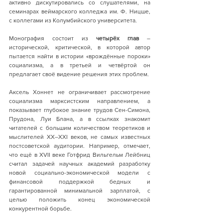
активно дискутировались со слушателями, на 
семинарах веймарского колледжа им. Ф. Ницше, 
с коллегами из Колумбийского университета.
Монография состоит из 
четырёх глав
 – 
исторической, критической, в которой автор 
пытается найти в истории «врождённые пороки» 
социализма, а в третьей и четвёртой он 
предлагает своё видение решения этих проблем.
Аксель Хоннет не ограничивает рассмотрение 
социализма марксистским направлением, а 
показывает глубокое знание трудов Сен-Симона, 
Прудона, Луи Блана, а в ссылках знакомит 
читателей с большим количеством теоретиков и 
мыслителей ХХ–XXI веков, не самых известных 
постсоветской аудитории. Например, отмечает, 
что ещё в XVII веке Готфрид Вильгельм Лейбниц 
считал задачей научных академий разработку 
новой социально-экономической модели с 
финансовой поддержкой бедных и 
гарантированной минимальной зарплатой, с 
целью положить конец экономической 
конкурентной борьбе.