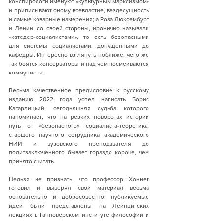
конспирологи именуют «культурным марксизмом» 
и приписывают оному всевластие, вездесущность 
и самые коварные намерения; а Роза Люксембург 
и Ленин, со своей стороны, иронично называли 
«катедер-социалистами», то есть безопасными 
для системы социалистами, допущенными до 
кафедры. Интересно взглянуть поближе, чего же 
так боятся консерваторы и над чем посмеиваются 
коммунисты.
Весьма качественное предисловие к русскому 
изданию 2022 года успел написать Борис 
Кагарлицкий, сегодняшняя судьба которого 
напоминает, что на резких поворотах истории 
путь от «безопасного» социалиста-теоретика, 
старшего научного сотрудника академического 
НИИ и вузовского преподавателя до 
политзаключённого бывает гораздо короче, чем 
принято считать.
Нельзя не признать, что профессор Хоннет 
готовил и выверял свой материал весьма 
основательно и добросовестно: публикуемые 
идеи были представлены на Лейпцигских 
лекциях в Ганноверском институте философии и 