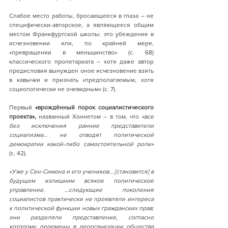
Слабое место работы, бросающееся в глаза – не 
специфически-авторское, а являющееся общим 
местом Франкфуртской школы: это убеждение в 
исчезновении или, по крайней мере, 
«превращении в меньшинство» (с. 68) 
классического пролетариата – хотя даже автор 
предисловия вынужден оное исчезновение взять 
в кавычки и признать «предполагаемым, хотя 
социологически не очевидным» (с. 7).
Первый 
«врождённый порок социалистического 
проекта», 
названный Хоннетом – в том, что 
«все 
без исключения ранние представители 
социализма… не отводят политической 
демократии какой-либо самостоятельной роли» 
(с. 42).
«Уже у Сен-Симона и его учеников… [становится] в 
будущем излишним всякое политическое 
управление. …следующие поколения 
социалистов практически не проявляли интереса 
к политической функции новых гражданских прав; 
они разделяли представление, согласно 
которому перемены в реорганизации общества 