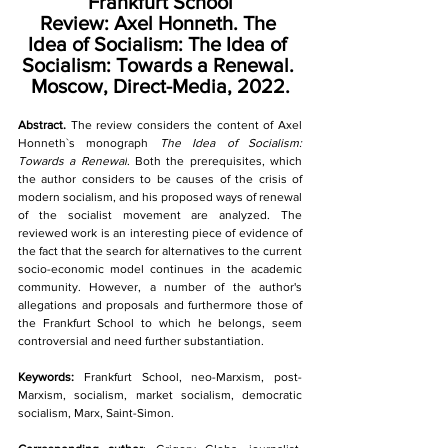
Frankfurt School
Review: Axel Honneth. The 
Idea of Socialism: The Idea of 
Socialism: Towards a Renewal. 
Moscow, Direct-Media, 2022.
Abstract.
 The review considers the content of Axel 
Honneth`s monograph 
The Idea of Socialism: 
Towards a Renewal
. Both the prerequisites, which 
the author considers to be causes of the crisis of 
modern socialism, and his proposed ways of renewal 
of the socialist movement are analyzed. The 
reviewed work is an interesting piece of evidence of 
the fact that the search for alternatives to the current 
socio-economic model continues in
the academic 
community. However, a number
of the author's 
allegations and proposals and furthermore those of 
the Frankfurt School to which he belongs, seem 
controversial and need further substantiation.
Keywords:
 Frankfurt School, neo-Marxism, post-
Marxism, socialism, market socialism, democratic 
socialism, Marx, Saint-Simon.