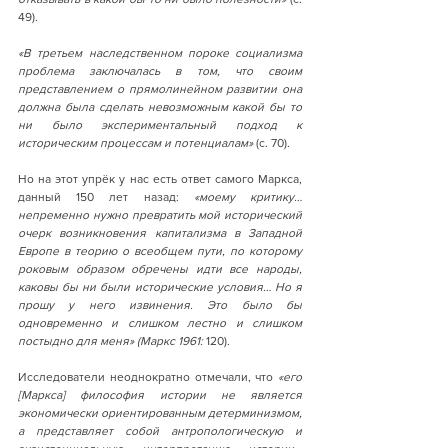
49).
«В третьем наследственном пороке социализма 
проблема заключалась в том, что своим 
представлением о прямолинейном развитии она 
должна была сделать невозможным какой бы то 
ни было экспериментальный подход к 
историческим процессам и потенциалам» 
(с. 70).
Но на этот упрёк у нас есть ответ самого Маркса, 
данный 150 лет назад: 
«моему критику… 
непременно нужно превратить мой исторический 
очерк возникновения капитализма в Западной 
Европе в теорию о всеобщем пути, по которому 
роковым образом обречены идти все народы, 
каковы бы ни были исторические условия… Но я 
прошу у него извинения. Это было бы 
одновременно и слишком лестно и слишком 
постыдно для меня» (Маркс 1961: 
120).
Исследователи неоднократно отмечали, что
 «его 
[Маркса] философия истории не является 
экономически ориентированным детерминизмом, 
а представляет собой антропологическую и 