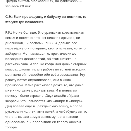
Трудно считать в поколениях, но фактически – 
это весь XX век. 
С.Э.: Если про дедушку и бабушку вы помните, то 
это уже три поколения.
Р.К.:
 Но не больше. Это уральская крестьянская 
семья и понятно, что нет никаких архивов, ни 
дневников, ни воспоминаний. А дальше всё 
перевёрнуто и потеряно, кто-то исчезал, кого-то 
забирали. Моя мама долго, практически до 
последних десятилетий, об этом ничего не 
рассказывала. И только когда моя дочь в старших 
классах школы писала работу по устной истории, 
моя мама ей подробно обо всём рассказала. Эту 
работу потом опубликовали, она вышла 
брошюрой. Мама рассказала дочке то, что даже 
мне никогда не рассказывала. И я понимаю 
почему - было страшно. Двух дядьёв с Урала 
забрали, что называется «из Сибири в Сибирь». 
Дед воевал ещё в Гражданскую войну, а после 
руководил коллективизацией, а на бабушку за то, 
что она вышла замуж за коммуниста, напали 
односельчане и проломили ей голову обухом 
топора.