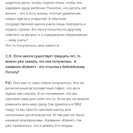
азартное дело, чтобы горели глаза, чтобы это 
задевало душу ребёнка. Понятно, что десять лет 
жизни – это и есть жизнь, полная удивления, 
новых чувств и открытий. А обычная 
государственная школа учила лишь повторять и 
ходить строем. Это была попытка по-другому 
ответить на вопрос и о содержании образования 
– чему учить? 
Что-то получилось, мне кажется.
С.Э.: Если школа существует тридцать лет, то 
можно уже сказать, что она получилась.  А 
название «Ковчег» - это отсылка к библейскому 
Потопу?
Р.К.:
 Оно как-то само собой получилось. Это не 
религиозный ветхозаветный пафос, что всех 
будем там спасать. А из понимания, что мы 
сделаем сами для себя что-то. Если мы не можем 
изменить весь мир сразу (так думалось в 1992 
году), то мы просто сделаем школу для 
нескольких десятков детей. И там уже не было 
никакой альтернативы. Название «Ковчег» так 
уже прижилось, что и девать его некуда. 