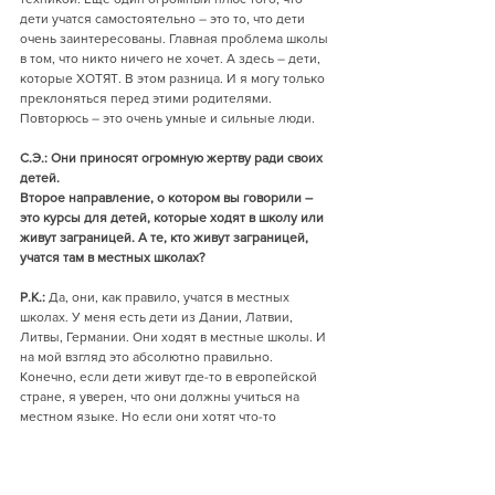
дети учатся самостоятельно – это то, что дети 
очень заинтересованы. Главная проблема школы 
в том, что никто ничего не хочет. А здесь – дети, 
которые ХОТЯТ. В этом разница. И я могу только 
преклоняться перед этими родителями. 
Повторюсь – это очень умные и сильные люди. 
С.Э.: Они приносят огромную жертву ради своих 
детей.
Второе направление, о котором вы говорили – 
это курсы для детей, которые ходят в школу или 
живут заграницей. А те, кто живут заграницей, 
учатся там в местных школах?
Р.К.: 
Да, они, как правило, учатся в местных 
школах. У меня есть дети из Дании, Латвии, 
Литвы, Германии. Они ходят в местные школы. И 
на мой взгляд это абсолютно правильно. 
Конечно, если дети живут где-то в европейской 
стране, я уверен, что они должны учиться на 
местном языке. Но если они хотят что-то 
получать по-русски – это тоже нормально. Дети 
могут всё, а знанием нескольких языков уже 
никого не удивишь. 