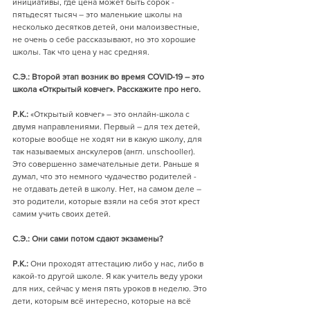
инициативы, где цена может быть сорок - 
пятьдесят тысяч – это маленькие школы на 
несколько десятков детей, они малоизвестные, 
не очень о себе рассказывают, но это хорошие 
школы. Так что цена у нас средняя.
С.Э.: Второй этап возник во время COVID-19 – это 
школа «Открытый ковчег». Расскажите про него.
Р.К.:
 «Открытый ковчег» – это онлайн-школа с 
двумя направлениями. Первый – для тех детей, 
которые вообще не ходят ни в какую школу, для 
так называемых анскулеров (англ. unschooller). 
Это совершенно замечательные дети. Раньше я 
думал, что это немного чудачество родителей - 
не отдавать детей в школу. Нет, на самом деле – 
это родители, которые взяли на себя этот крест 
самим учить своих детей. 
С.Э.: Они сами потом сдают экзамены?
Р.К.:
 Они проходят аттестацию либо у нас, либо в 
какой-то другой школе. Я как учитель веду уроки 
для них, сейчас у меня пять уроков в неделю. Это 
дети, которым всё интересно, которые на всё 