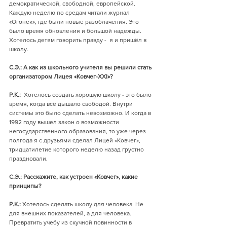
демократической, свободной, европейской. 
Каждую неделю по средам читали журнал 
«Огонёк», где были новые разоблачения. Это 
было время обновления и большой надежды. 
Хотелось детям говорить правду -  я и пришёл в 
школу.
С.Э.: А как из школьного учителя вы решили стать 
организатором Лицея «Ковчег-XXI»? 
Р.К.:
  Хотелось создать хорошую школу - это было 
время, когда всё дышало свободой. Внутри 
системы это было сделать невозможно. И когда в 
1992 году вышел закон о возможности 
негосударственного образования, то уже через 
полгода я с друзьями сделал Лицей «Ковчег», 
тридцатилетие которого неделю назад грустно 
праздновали. 
С.Э.: Расскажите, как устроен «Ковчег», какие 
принципы?
Р.К.:
 Хотелось сделать школу для человека. Не 
для внешних показателей, а для человека.  
Превратить учебу из скучной повинности в 