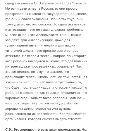
сдадут экзамены ОГЭ в 9 классе и ЕГЭ в 11 классе. 
Но если дети живут в России, то они просто 
прикреплены к какой-то государственной школе, 
где они и сдают экзамены. Это не так трудно. Я 
тоже думал, что это сложно. Но сдача экзаменов 
и аттестация – это не такая сложная проблема, 
многие школы этим занимаются. Очень важно, 
что даже для интеллигенции, даже для 
гуманитарной интеллигенции и для ваших 
читателей школа – это прежде всего вопрос 
аттестата. На втором месте – вопрос, до которого 
часа ребёнок находится в школе. Это два главных 
интереса даже просвещённых родителей. Так 
это же нелепо, потому что важнее, что 
происходит внутри школы, есть ли там настоящая 
жизнь или нет. Если нас интересует только то, 
что будет после одиннадцати классов и как долго 
ребёнок в школе, то как-то даже неприлично, что 
хорошие люди задают такое вопросы. Главное – 
что происходит внутри, какие люди работают, 
хорошо ли детям, учатся ли они думать, 
развиваются ли их способности. Всегда найдётся 
организация, которая сможет выдать аттестат.
С.Э.: Это хорошо, что есть такая возможность. Но, 