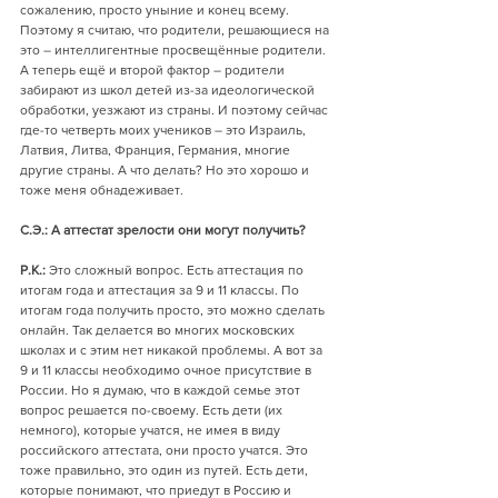
сожалению, просто уныние и конец всему. 
Поэтому я считаю, что родители, решающиеся на 
это – интеллигентные просвещённые родители. 
А теперь ещё и второй фактор – родители 
забирают из школ детей из-за идеологической 
обработки, уезжают из страны. И поэтому сейчас 
где-то четверть моих учеников – это Израиль, 
Латвия, Литва, Франция, Германия, многие 
другие страны. А что делать? Но это хорошо и 
тоже меня обнадеживает. 
С.Э.: А аттестат зрелости они могут получить?
Р.К.:
 Это сложный вопрос. Есть аттестация по 
итогам года и аттестация за 9 и 11 классы. По 
итогам года получить просто, это можно сделать 
онлайн. Так делается во многих московских 
школах и с этим нет никакой проблемы. А вот за 
9 и 11 классы необходимо очное присутствие в 
России. Но я думаю, что в каждой семье этот 
вопрос решается по-своему. Есть дети (их 
немного), которые учатся, не имея в виду 
российского аттестата, они просто учатся. Это 
тоже правильно, это один из путей. Есть дети, 
которые понимают, что приедут в Россию и 