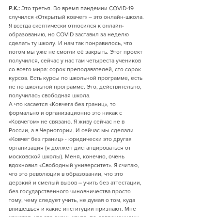
Р.К.:
 Это третья. Во время пандемии COVID-19 
случился «Открытый ковчег» – это онлайн-школа. 
Я всегда скептически относился к онлайн-
образованию, но COVID заставил за неделю 
сделать ту школу. И нам так понравилось, что 
потом мы уже не смогли её закрыть. Этот проект 
получился, сейчас у нас там четыреста учеников 
со всего мира: сорок преподавателей, сто сорок 
курсов. Есть курсы по школьной программе, есть 
не по школьной программе. Это, действительно, 
получилась свободная школа.
А что касается «Ковчега без границ», то 
формально и организационно это никак с 
«Ковчегом» не связано. Я живу сейчас не в 
России, а в Черногории. И сейчас мы сделали 
«Ковчег без границ» - юридически это другая 
организация (я должен дистанцироваться от 
московской школы). Меня, конечно, очень 
вдохновил «Свободный университет». Я считаю, 
что это революция в образовании, что это 
дерзкий и смелый вызов – учить без аттестации, 
без государственного чиновничества просто 
тому, чему следует учить, не думая о том, куда 
впишешься и какие институции признают. Мне 