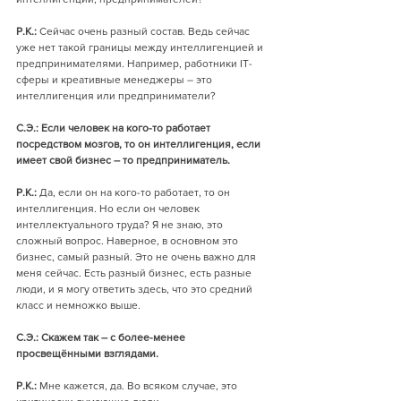
Р.К.:
 Сейчас очень разный состав. Ведь сейчас 
уже нет такой границы между интеллигенцией и 
предпринимателями. Например, работники IT-
сферы и креативные менеджеры – это 
интеллигенция или предприниматели? 
С.Э.: Если человек на кого-то работает 
посредством мозгов, то он интеллигенция, если 
имеет свой бизнес – то предприниматель. 
Р.К.:
 Да, если он на кого-то работает, то он 
интеллигенция. Но если он человек 
интеллектуального труда? Я не знаю, это 
сложный вопрос. Наверное, в основном это 
бизнес, самый разный. Это не очень важно для 
меня сейчас. Есть разный бизнес, есть разные 
люди, и я могу ответить здесь, что это средний 
класс и немножко выше. 
С.Э.: Скажем так – с более-менее 
просвещёнными взглядами. 
Р.К.:
 Мне кажется, да. Во всяком случае, это 