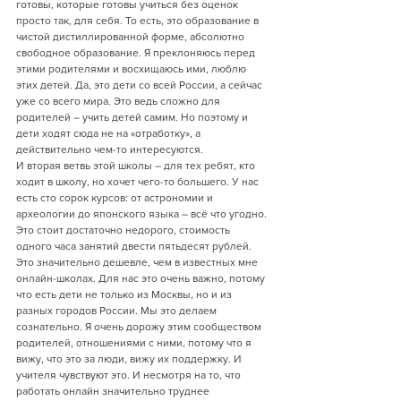
готовы, которые готовы учиться без оценок 
просто так, для себя. То есть, это образование в 
чистой дистиллированной форме, абсолютно 
свободное образование. Я преклоняюсь перед 
этими родителями и восхищаюсь ими, люблю 
этих детей. Да, это дети со всей России, а сейчас 
уже со всего мира. Это ведь сложно для 
родителей – учить детей самим. Но поэтому и 
дети ходят сюда не на «отработку», а 
действительно чем-то интересуются. 
И вторая ветвь этой школы – для тех ребят, кто 
ходит в школу, но хочет чего-то большего. У нас 
есть сто сорок курсов: от астрономии и 
археологии до японского языка – всё что угодно. 
Это стоит достаточно недорого, стоимость 
одного часа занятий двести пятьдесят рублей. 
Это значительно дешевле, чем в известных мне 
онлайн-школах. Для нас это очень важно, потому 
что есть дети не только из Москвы, но и из 
разных городов России. Мы это делаем 
сознательно. Я очень дорожу этим сообществом 
родителей, отношениями с ними, потому что я 
вижу, что это за люди, вижу их поддержку. И 
учителя чувствуют это. И несмотря на то, что 
работать онлайн значительно труднее 