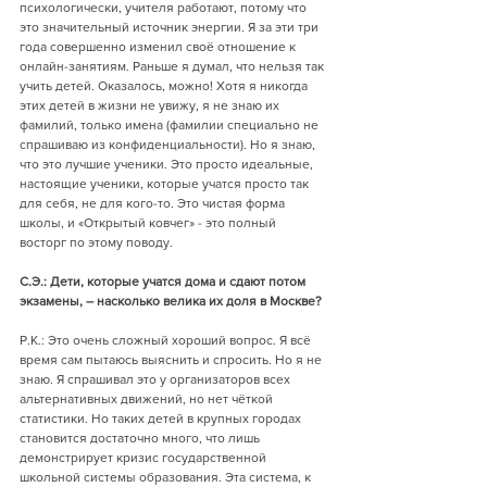
психологически, учителя работают, потому что 
это значительный источник энергии. Я за эти три 
года совершенно изменил своё отношение к 
онлайн-занятиям. Раньше я думал, что нельзя так 
учить детей. Оказалось, можно! Хотя я никогда 
этих детей в жизни не увижу, я не знаю их 
фамилий, только имена (фамилии специально не 
спрашиваю из конфиденциальности). Но я знаю, 
что это лучшие ученики. Это просто идеальные, 
настоящие ученики, которые учатся просто так 
для себя, не для кого-то. Это чистая форма 
школы, и «Открытый ковчег» - это полный 
восторг по этому поводу. 
С.Э.: Дети, которые учатся дома и сдают потом 
экзамены, – насколько велика их доля в Москве? 
Р.К.: Это очень сложный хороший вопрос. Я всё 
время сам пытаюсь выяснить и спросить. Но я не 
знаю. Я спрашивал это у организаторов всех 
альтернативных движений, но нет чёткой 
статистики. Но таких детей в крупных городах 
становится достаточно много, что лишь 
демонстрирует кризис государственной 
школьной системы образования. Эта система, к 