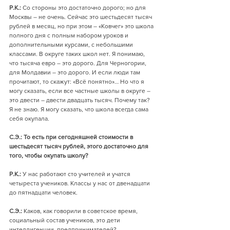
Р.К.:
 Со стороны это достаточно дорого; но для 
Москвы – не очень. Сейчас это шестьдесят тысяч 
рублей в месяц, но при этом – «Ковчег» это школа 
полного дня с полным набором уроков и 
дополнительными курсами, с небольшими 
классами. В округе таких школ нет. Я понимаю, 
что тысяча евро – это дорого. Для Черногории, 
для Молдавии – это дорого. И если люди там 
прочитают, то скажут: «Всё понятно»… Но что я 
могу сказать, если все частные школы в округе – 
это двести – двести двадцать тысяч. Почему так? 
Я не знаю. Я могу сказать, что школа всегда сама 
себя окупала.
С.Э.: То есть при сегодняшней стоимости в 
шестьдесят тысяч рублей, этого достаточно для 
того, чтобы окупать школу? 
Р.К.:
 У нас работают сто учителей и учатся 
четыреста учеников. Классы у нас от двенадцати 
до пятнадцати человек. 
С.Э.:
 Каков, как говорили в советское время, 
социальный состав учеников, это дети 
интеллигенции, предпринимателей? 