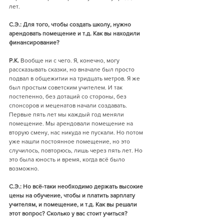
лет.
С.Э.: Для того, чтобы создать школу, нужно 
арендовать помещение и т.д. Как вы находили 
финансирование? 
Р.К.
 Вообще ни с чего. Я, конечно, могу 
рассказывать сказки, но вначале был просто 
подвал в общежитии на тридцать метров. Я же 
был простым советским учителем. И так 
постепенно, без дотаций со стороны, без 
спонсоров и меценатов начали создавать. 
Первые пять лет мы каждый год меняли 
помещение. Мы арендовали помещение на 
вторую смену, нас никуда не пускали. Но потом 
уже нашли постоянное помещение, но это 
случилось, повторюсь, лишь через пять лет. Но 
это была юность и время, когда всё было 
возможно.
С.Э.: Но всё-таки необходимо держать высокие 
цены на обучение, чтобы и платить зарплату 
учителям, и помещение, и т.д. Как вы решали 
этот вопрос? Сколько у вас стоит учиться?