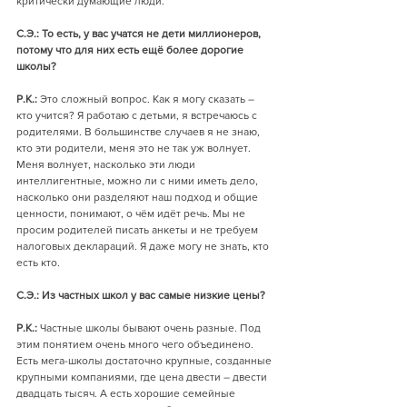
критически думающие люди. 
С.Э.: То есть, у вас учатся не дети миллионеров, 
потому что для них есть ещё более дорогие 
школы?
Р.К.:
 Это сложный вопрос. Как я могу сказать – 
кто учится? Я работаю с детьми, я встречаюсь с 
родителями. В большинстве случаев я не знаю, 
кто эти родители, меня это не так уж волнует. 
Меня волнует, насколько эти люди 
интеллигентные, можно ли с ними иметь дело, 
насколько они разделяют наш подход и общие 
ценности, понимают, о чём идёт речь. Мы не 
просим родителей писать анкеты и не требуем 
налоговых деклараций. Я даже могу не знать, кто 
есть кто.
С.Э.: Из частных школ у вас самые низкие цены?
Р.К.:
 Частные школы бывают очень разные. Под 
этим понятием очень много чего объединено. 
Есть мега-школы достаточно крупные, созданные 
крупными компаниями, где цена двести – двести 
двадцать тысяч. А есть хорошие семейные 