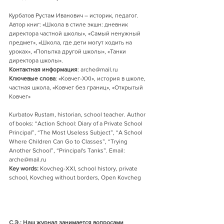
Курбатов Рустам Иванович – историк, педагог. 
Автор книг: «Школа в стиле экшн: дневник 
директора частной школы», «Самый ненужный 
предмет», «Школа, где дети могут ходить на 
уроках», «Попытка другой школы», «Танки 
директора школы». 
Контактная информация
: arche@mail.ru
Ключевые слова
: «Ковчег-XXI», история в школе, 
частная школа, «Ковчег без границ», «Открытый 
Ковчег»
Kurbatov Rustam, historian, school teacher. Author 
of books: “Action School: Diary of a Private School 
Principal”, “The Most Useless Subject”, “A School 
Where Children Can Go to Classes”, “Trying 
Another School”, “Principal's Tanks”. Email: 
arche@mail.ru
Key words:
 Kovcheg-XXI, school history, private 
school, Kovcheg without borders, Open Kovcheg
С.Э.: Наш журнал занимается вопросами 