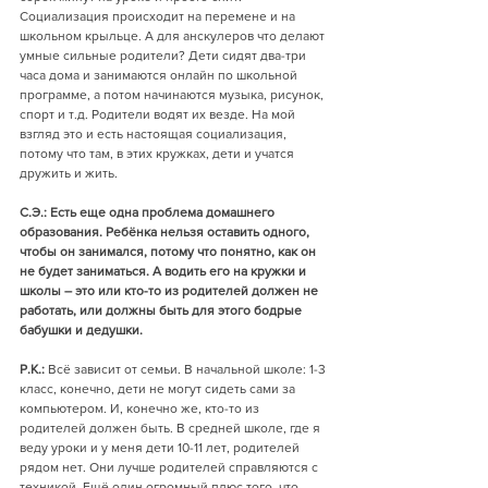
Социализация происходит на перемене и на 
школьном крыльце. А для анскулеров что делают 
умные сильные родители? Дети сидят два-три 
часа дома и занимаются онлайн по школьной 
программе, а потом начинаются музыка, рисунок, 
спорт и т.д. Родители водят их везде. На мой 
взгляд это и есть настоящая социализация, 
потому что там, в этих кружках, дети и учатся 
дружить и жить. 
С.Э.: Есть еще одна проблема домашнего 
образования. Ребёнка нельзя оставить одного, 
чтобы он занимался, потому что понятно, как он 
не будет заниматься. А водить его на кружки и 
школы – это или кто-то из родителей должен не 
работать, или должны быть для этого бодрые 
бабушки и дедушки. 
Р.К.:
 Всё зависит от семьи. В начальной школе: 1-3 
класс, конечно, дети не могут сидеть сами за 
компьютером. И, конечно же, кто-то из 
родителей должен быть. В средней школе, где я 
веду уроки и у меня дети 10-11 лет, родителей 
рядом нет. Они лучше родителей справляются с 
техникой. Ещё один огромный плюс того, что 