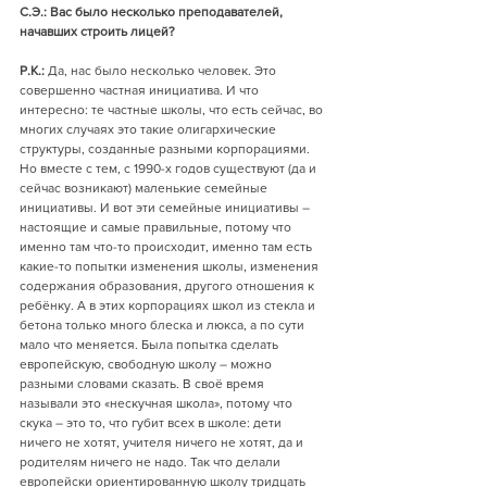
С.Э.: Вас было несколько преподавателей, 
начавших строить лицей?
Р.К.:
 Да, нас было несколько человек. Это 
совершенно частная инициатива. И что 
интересно: те частные школы, что есть сейчас, во 
многих случаях это такие олигархические 
структуры, созданные разными корпорациями. 
Но вместе с тем, с 1990-х годов существуют (да и 
сейчас возникают) маленькие семейные 
инициативы. И вот эти семейные инициативы – 
настоящие и самые правильные, потому что 
именно там что-то происходит, именно там есть 
какие-то попытки изменения школы, изменения 
содержания образования, другого отношения к 
ребёнку. А в этих корпорациях школ из стекла и 
бетона только много блеска и люкса, а по сути 
мало что меняется. Была попытка сделать 
европейскую, свободную школу – можно 
разными словами сказать. В своё время 
называли это «нескучная школа», потому что 
скука – это то, что губит всех в школе: дети 
ничего не хотят, учителя ничего не хотят, да и 
родителям ничего не надо. Так что делали 
европейски ориентированную школу тридцать 