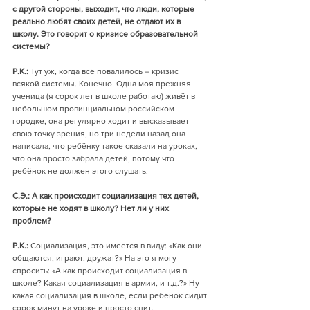
с другой стороны, выходит, что люди, которые 
реально любят своих детей, не отдают их в 
школу. Это говорит о кризисе образовательной 
системы?
Р.К.:
 Тут уж, когда всё повалилось – кризис 
всякой системы. Конечно. Одна моя прежняя 
ученица (я сорок лет в школе работаю) живёт в 
небольшом провинциальном российском 
городке, она регулярно ходит и высказывает 
свою точку зрения, но три недели назад она 
написала, что ребёнку такое сказали на уроках, 
что она просто забрала детей, потому что 
ребёнок не должен этого слушать. 
С.Э.: А как происходит социализация тех детей, 
которые не ходят в школу? Нет ли у них 
проблем?
Р.К.:
 Социализация, это имеется в виду: «Как они 
общаются, играют, дружат?» На это я могу 
спросить: «А как происходит социализация в 
школе? Какая социализация в армии, и т.д.?» Ну 
какая социализация в школе, если ребёнок сидит 
сорок минут на уроке и просто спит. 