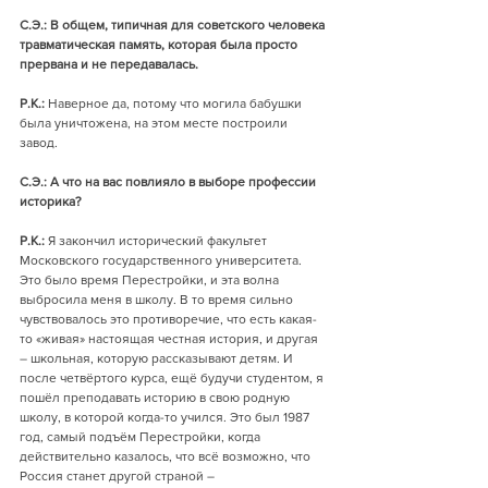
С.Э.: В общем, типичная для советского человека 
травматическая память, которая была просто 
прервана и не передавалась. 
Р.К.:
 Наверное да, потому что могила бабушки 
была уничтожена, на этом месте построили 
завод. 
С.Э.: А что на вас повлияло в выборе профессии 
историка? 
Р.К.:
 Я закончил исторический факультет 
Московского государственного университета. 
Это было время Перестройки, и эта волна 
выбросила меня в школу. В то время сильно 
чувствовалось это противоречие, что есть какая-
то «живая» настоящая честная история, и другая 
– школьная, которую рассказывают детям. И 
после четвёртого курса, ещё будучи студентом, я 
пошёл преподавать историю в свою родную 
школу, в которой когда-то учился. Это был 1987 
год, самый подъём Перестройки, когда 
действительно казалось, что всё возможно, что 
Россия станет другой страной – 