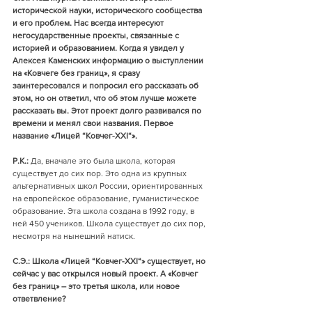
исторической науки, исторического сообщества 
и его проблем. Нас всегда интересуют 
негосударственные проекты, связанные с 
историей и образованием. Когда я увидел у 
Алексея Каменских информацию о выступлении 
на «Ковчеге без границ», я сразу 
заинтересовался и попросил его рассказать об 
этом, но он ответил, что об этом лучше можете 
рассказать вы. Этот проект долго развивался по 
времени и менял свои названия. Первое 
название «Лицей “Ковчег-XXI“».
Р.К.:
 Да, вначале это была школа, которая 
существует до сих пор. Это одна из крупных 
альтернативных школ России, ориентированных 
на европейское образование, гуманистическое 
образование. Эта школа создана в 1992 году, в 
ней 450 учеников. Школа существует до сих пор, 
несмотря на нынешний натиск. 
С.Э.: Школа «Лицей “Ковчег-XXI“» существует, но 
сейчас у вас открылся новый проект. А «Ковчег 
без границ» – это третья школа, или новое 
ответвление?