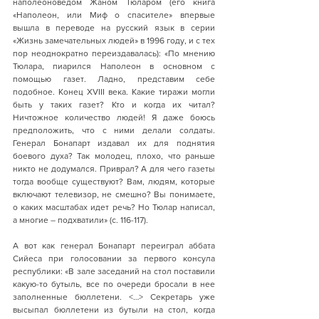
наполеоноведом Жаном Тюларом (его книга 
«Наполеон, или Миф о спасителе» впервые 
вышла в переводе на русский язык в серии 
«Жизнь замечательных людей» в 1996 году, и с тех 
пор неоднократно переиздавалась): «По мнению 
Тюлара, пиарился Наполеон в основном с 
помощью газет. Ладно, представим себе 
подобное. Конец XVIII века. Какие тиражи могли 
быть у таких газет? Кто и когда их читал? 
Ничтожное количество людей! Я даже боюсь 
предположить, что с ними делали солдаты. 
Генерал Бонапарт издавал их для поднятия 
боевого духа? Так молодец, плохо, что раньше 
никто не додумался. Приврал? А для чего газеты 
тогда вообще существуют? Вам, людям, которые 
включают телевизор, не смешно? Вы понимаете, 
о каких масштабах идет речь? Но Тюлар написал, 
а многие – подхватили» (с. 116-117).
А вот как генерал Бонапарт переиграл аббата 
Сийеса при голосовании за первого консула 
республики: «В зале заседаний на стол поставили 
какую-то бутыль, все по очереди бросали в нее 
заполненные бюллетени. <…> Секретарь уже 
высыпал бюллетени из бутыли на стол, когда 