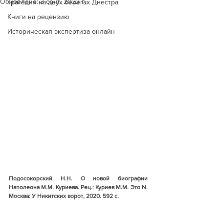
Обновлено:
3 сент. 2022 г.
Трагедия на двух берегах Днестра
Книги на рецензию
Историческая экспертиза онлайн
Подосокорский Н.Н. О новой биографии 
Наполеона М.М. Куриева. Рец.: Куриев М.М. Это N. 
Москва: У Никитских ворот, 2020. 592 с.