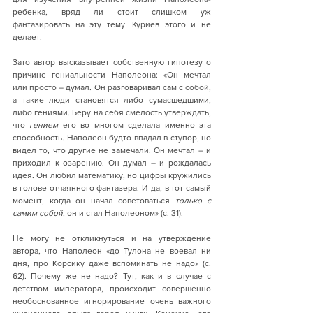
ребенка, вряд ли стоит слишком уж 
фантазировать на эту тему. Куриев этого и не 
делает.
Зато автор высказывает собственную гипотезу о 
причине гениальности Наполеона: «Он мечтал 
или просто – думал. Он разговаривал сам с собой, 
а такие люди становятся либо сумасшедшими, 
либо гениями. Беру на себя смелость утверждать, 
что 
гением
 его во многом сделала именно эта 
способность. Наполеон будто впадал в ступор, но 
видел то, что другие не замечали. Он мечтал – и 
приходил к озарению. Он думал – и рождалась 
идея. Он любил математику, но цифры кружились 
в голове отчаянного фантазера. И да, в тот самый 
момент, когда он начал советоваться 
только с 
самим собой
, он и стал Наполеоном» (с. 31).
Не могу не откликнуться и на утверждение 
автора, что Наполеон «до Тулона не воевал ни 
дня, про Корсику даже вспоминать не надо» (с. 
62). Почему же не надо? Тут, как и в случае с 
детством императора, происходит совершенно 
необоснованное игнорирование очень важного 