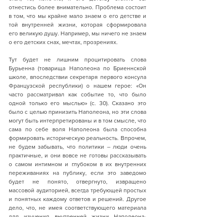
отнестись более внимательно. Проблема состоит 
в том, что мы крайне мало знаем о его детстве и 
той внутренней жизни, которая сформировала 
его великую душу. Например, мы ничего не знаем 
о его детских снах, мечтах, прозрениях. 
Тут будет не лишним процитировать слова 
Бурьенна (товарища Наполеона по Бриеннской 
школе, впоследствии секретаря первого консула 
Французской республики) о нашем герое: «Он 
часто рассматривал как событие то, что было 
одной только его мыслью» (с. 30). Сказано это 
было с целью принизить Наполеона, но эти слова 
могут быть интерпретированы и в том смысле, что 
сама по себе воля Наполеона была способна 
формировать историческую реальность. Впрочем, 
не будем забывать, что политики – люди очень 
практичные, и они вовсе не готовы рассказывать 
о самом интимном и глубоком в их внутренних 
переживаниях на публику, если это заведомо 
будет не понято, отвергнуто, извращено 
массовой аудиторией, всегда требующей простых 
и понятных каждому ответов и решений. Другое 
дело, что, не имея соответствующего материала 
для изучения внутренней жизни Наполеона-