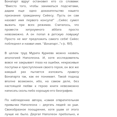
Бонапарт вдруг остановил его со словами: 
“Вместо того, чтобы заниматься подсчетами, 
дадим еще одно доказательство нашего 
признания гражданину Сийесу. Пусть он сам 
назовет имя первого консула!” …Сийес сумел 
выжить при всех режимах. Считалось, что 
провести хитроумного аббата просто 
невозможно. А он попал в детскую ловушку! 
Просто не мог предложить самого себя! Сийес 
побледнел и назвал имя. “
Бонапарт…
”» (с. 197).
В целом труд Мурата Куриева можно назвать 
апологией Наполеона. И, хотя исследователь 
вовсе не закрывает глаза на ошибки, некрасивые 
поступки и преступления своего героя, он все же 
каждый раз пытается изложить 
правоту
Бонапарта так, как ее понимает. Такой подход 
вполне возможен, ибо, на самом деле, без 
настоящей любви к герою книги невозможно 
написать сколь-либо хорошую его биографию.  
По наблюдению автора, «самая отвратительная 
привычка Наполеона – дергать людей за уши. 
Своеобразное поощрение, хотя ушам от этого 
лучше не было. Дергал Наполеон пребольно, и 