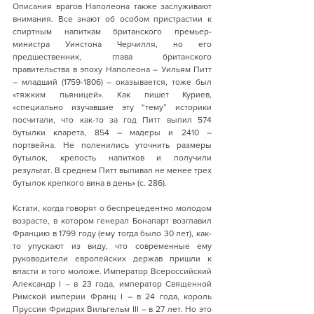
Описания врагов Наполеона также заслуживают 
внимания. Все знают об особом пристрастии к 
спиртным напиткам британского премьер-
министра Уинстона Черчилля, но его 
предшественник, глава британского 
правительства в эпоху Наполеона – Уильям Питт 
– младший (1759-1806) – оказывается, тоже был 
«тяжким пьяницей». Как пишет Куриев, 
«специально изучавшие эту “тему” историки 
посчитали, что как-то за год Питт выпил 574 
бутылки кларета, 854 – мадеры и 2410 – 
портвейна. Не поленились уточнить размеры 
бутылок, крепость напитков и получили 
результат. В среднем Питт выпивал не менее трех 
бутылок крепкого вина в день» (с. 286).
Кстати, когда говорят о беспрецедентно молодом 
возрасте, в котором генерал Бонапарт возглавил 
Францию в 1799 году (ему тогда было 30 лет), как-
то упускают из виду, что современные ему 
руководители европейских держав пришли к 
власти и того моложе. Император Всероссийский 
Александр I – в 23 года, император Священной 
Римской империи Франц I – в 24 года, король 
Пруссии Фридрих Вильгельм III – в 27 лет. Но это 