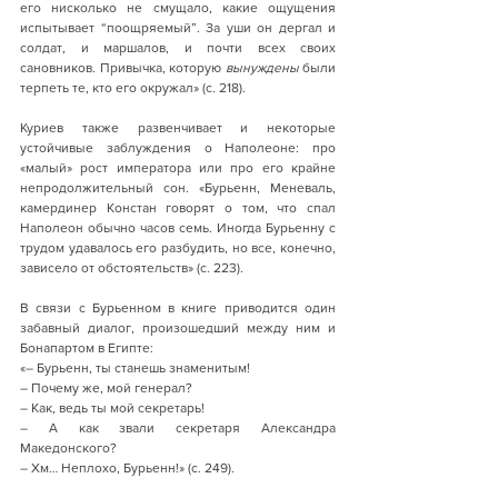
его нисколько не смущало, какие ощущения 
испытывает “поощряемый”. За уши он дергал и 
солдат, и маршалов, и почти всех своих 
сановников. Привычка, которую 
вынуждены
 были 
терпеть те, кто его окружал» (с. 218).  
Куриев также развенчивает и некоторые 
устойчивые заблуждения о Наполеоне: про 
«малый» рост императора или про его крайне 
непродолжительный сон. «Бурьенн, Меневаль, 
камердинер Констан говорят о том, что спал 
Наполеон обычно часов семь. Иногда Бурьенну с 
трудом удавалось его разбудить, но все, конечно, 
зависело от обстоятельств» (с. 223).
В связи с Бурьенном в книге приводится один 
забавный диалог, произошедший между ним и 
Бонапартом в Египте:
«– Бурьенн, ты станешь знаменитым!
– Почему же, мой генерал?
– Как, ведь ты мой секретарь!
– А как звали секретаря Александра 
Македонского?
– Хм… Неплохо, Бурьенн!» (с. 249). 