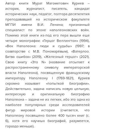
Автор книги Мурат Магометович Куриев – 
историк, журналист, писатель, кандидат 
исторических наук, педагог, полтора десятилетия 
преподававший на историческом факультете 
МГПИ имени В.И. Ленина; признанный 
специалист по эпохе наполеоновских войн. 
Помимо этой книги из-под его пера вышли еще 
четыре монографии: «Герцог Веллингтон» (1994), 
«Век Наполеона: люди и судьбы» (1997; в 
соавторстве с М.В. Пономарёвым), «Ватерлоо. 
Битва ошибок» (2019), «Железный герцог» (2021). 
Свою книгу «Это N» (название отсылает к 
распространенному символу императорской 
власти Наполеона), посвященную французскому 
императору Наполеону I (1769-1821), Куриев 
скромно называет «попыткой биографии». 
Действительно, задача написать новую цельную, 
интересную и оригинальную биографию 
Наполеона – задача не из легких, ибо это одна из 
наиболее популярных среди исследователей 
фигур мировой истории (считается, что 
Наполеону посвящено более 400 тысяч книг (с. 
6), хотя его научных биографий, разумеется, 
гораздо меньше). 