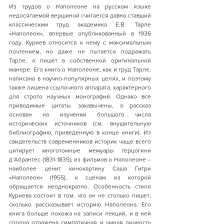
Из трудов о Наполеоне на русском языке 
недосягаемой вершиной считается давно ставший 
классическим труд академика Е.В. Тарле 
«Наполеон», впервые опубликованный в 1936 
году. Куриев относится к нему с максимальным 
почтением, но даже не пытается подражать 
Тарле, а пишет в собственной оригинальной 
манере. Его книга о Наполеоне, как и труд Тарле, 
написана в научно-популярных целях, и поэтому 
также лишена ссылочного аппарата, характерного 
для строго научных монографий. Однако все 
приводимые цитаты закавычены, а рассказ 
основан на изучении большого числа 
исторических источников (см. внушительную 
библиографию, приведенную в конце книги). Из 
свидетельств современников историк чаще всего 
цитирует многотомные мемуары герцогини 
д’Абрантес (1831-1835), из фильмов о Наполеоне – 
наиболее ценит кинокартину Саша Гитри 
«Наполеон» (1955), к сценам из которой 
обращается неоднократно. Особенность стиля 
Куриева состоит в том, что он не столько пишет, 
сколько рассказывает историю Наполеона. Его 
книга больше похожа на записи лекций, и в ней 
сполна отражена симпатичная и умная личность 