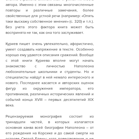
автора. Именно с этим связаны многочисленные 
повторы и различные замечания, более 
свойственные для устной речи (например: «Опять 
таки выскажу собственное мнение» (с. 320) и т.п.). 
Без учета этого фактора книга может быть 
воспринята не так, как она того заслуживает.
Куриев пишет очень увлекательно, афористично, 
умеет создавать напряжение в тексте. Особенно 
хорошо ему удаются описания сражений. Вообще 
с этой книги Куриева вполне могут начать 
знакомство с личностью Наполеона 
любознательные школьники и студенты. Но и 
специалисты найдут в ней немало интересного и 
нового. Последнее касается и авторских оценок 
фигур из окружения императора, его 
противников, различных исторических явлений и 
событий конца XVIII – первых десятилетий XIX 
века. 
Рецензируемая монография состоит из 
тринадцати частей, в которых излагается 
основная канва всей биографии Наполеона – от 
его рождения на Корсике и до самой смерти на 
острове Святой Елены; хотя повествование и не 