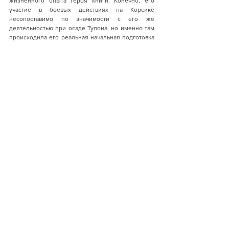
жизненного опыта героя книги. Конечно, его 
участие в боевых действиях на Корсике 
несопоставимо по значимости с его же 
деятельностью при осаде Тулона, но именно там 
происходила его реальная начальная подготовка 
как военного офицера. Н.А. Троицкий так описал 
корсиканский военный опыт Бонапарта: «24 
февраля 1793 г. батальоны Наполеона и Квенца 
атакой с ходу захватили островок Сан-Стефано, 
разместили там две свои батареи и оттуда повели 
артиллерийский огонь по фортам Маддалены, 
причем Наполеон лично наводил орудия и 
стрелял очень метко. Скоро два главных 
крепостных форта были выведены из строя. 
Наполеон предложил брать Маддалену штурмом. 
Чезаре принял его предложение. Но тут 
случилось непредвиденное. Команда головного 
судна, корвета “Ла Фоветт”, взбунтовалась, 
заявив, что воевать больше не хочет, и 
потребовала немедленно вернуться домой, во 
Францию. Все попытки Чезаре уговорить 
бунтовщиков, пригрозив при этом даже взорвать 
их корабль, ни к чему не привели. Пришлось 
свернуть так удачно начатую операцию и 
возвращаться ни с чем, а точнее с позором» [1].