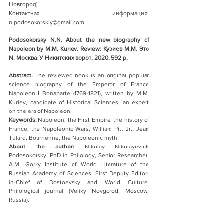
Новгород); 
Контактная информация: 
n.podosokorskiy@gmail.com
Podosokorsky N.N. About the new biography of 
Napoleon by M.M. Kuriev. Review: Куриев М.М. Это 
N. Москва: У Никитских ворот, 2020. 592 p.
Abstract. 
The reviewed book is an original popular 
science biography of the Emperor of France 
Napoleon I Bonaparte (1769-1821), written by M.M. 
Kuriev, candidate of Historical Sciences, an expert 
on the era of Napoleon.
Keywords:
 Napoleon, the First Empire, the history of 
France, the Napoleonic Wars, William Pitt Jr., Jean 
Tulard, Bourrienne, the Napoleonic myth
About the author:
 Nikolay Nikolayevich 
Podosokorsky, PhD in Philology, Senior Researcher, 
A.M. Gorky Institute of World Literature of the 
Russian Academy of Sciences, First Deputy Editor-
in-Chief of Dostoevsky and World Culture. 
Philological journal (Veliky Novgorod, Moscow, 
Russia).