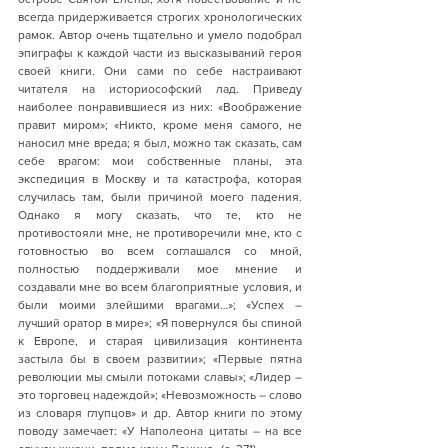
всегда придерживается строгих хронологических 
рамок. Автор очень тщательно и умело подобрал 
эпиграфы к каждой части из высказываний героя 
своей книги. Они сами по себе настраивают 
читателя на историософский лад. Приведу 
наиболее понравившиеся из них: «Воображение 
правит миром»; «Никто, кроме меня самого, не 
наносил мне вреда; я был, можно так сказать, сам 
себе врагом: мои собственные планы, эта 
экспедиция в Москву и та катастрофа, которая 
случилась там, были причиной моего падения. 
Однако я могу сказать, что те, кто не 
противостояли мне, не противоречили мне, кто с 
готовностью во всем соглашался со мной, 
полностью поддерживали мое мнение и 
создавали мне во всем благоприятные условия, и 
были моими злейшими врагами…»; «Успех – 
лучший оратор в мире»; «Я повернулся бы спиной 
к Европе, и старая цивилизация континента 
застыла бы в своем развитии»; «Первые пятна 
революции мы смыли потоками славы»; «Лидер – 
это торговец надеждой»; «Невозможность – слово 
из словаря глупцов» и др. Автор книги по этому 
поводу замечает: «У Наполеона цитаты – на все 