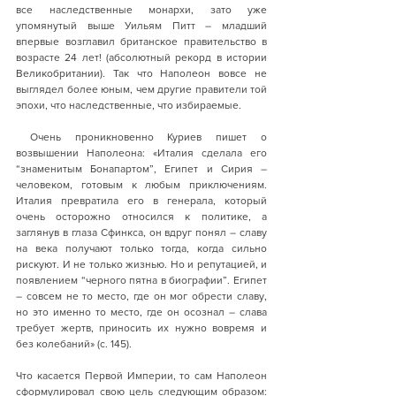
все наследственные монархи, зато уже 
упомянутый выше Уильям Питт – младший 
впервые возглавил британское правительство в 
возрасте 24 лет! (абсолютный рекорд в истории 
Великобритании). Так что Наполеон вовсе не 
выглядел более юным, чем другие правители той 
эпохи, что наследственные, что избираемые.
 Очень проникновенно Куриев пишет о 
возвышении Наполеона: «Италия сделала его 
“знаменитым Бонапартом”, Египет и Сирия – 
человеком, готовым к любым приключениям. 
Италия превратила его в генерала, который 
очень осторожно относился к политике, а 
заглянув в глаза Сфинкса, он вдруг понял – славу 
на века получают только тогда, когда сильно 
рискуют. И не только жизнью. Но и репутацией, и 
появлением “черного пятна в биографии”. Египет 
– совсем не то место, где он мог обрести славу, 
но это именно то место, где он осознал – слава 
требует жертв, приносить их нужно вовремя и 
без колебаний» (с. 145).
Что касается Первой Империи, то сам Наполеон 
сформулировал свою цель следующим образом: 