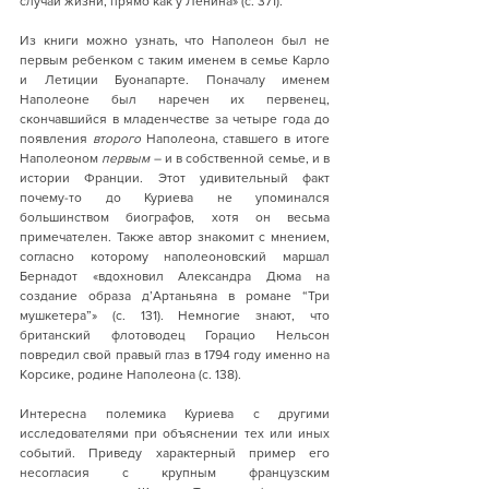
случаи жизни, прямо как у Ленина» (с. 371).
Из книги можно узнать, что Наполеон был не 
первым ребенком с таким именем в семье Карло 
и Летиции Буонапарте. Поначалу именем 
Наполеоне был наречен их первенец, 
скончавшийся в младенчестве за четыре года до 
появления 
второго
 Наполеона, ставшего в итоге 
Наполеоном 
первым
 – и в собственной семье, и в 
истории Франции. Этот удивительный факт 
почему-то до Куриева не упоминался 
большинством биографов, хотя он весьма 
примечателен. Также автор знакомит с мнением, 
согласно которому наполеоновский маршал 
Бернадот «вдохновил Александра Дюма на 
создание образа д’Артаньяна в романе “Три 
мушкетера”» (с. 131). Немногие знают, что 
британский флотоводец Горацио Нельсон 
повредил свой правый глаз в 1794 году именно на 
Корсике, родине Наполеона (с. 138). 
Интересна полемика Куриева с другими 
исследователями при объяснении тех или иных 
событий. Приведу характерный пример его 
несогласия с крупным французским 