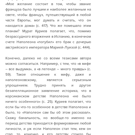
«Мое желание состоит в том, чтобы звание 
француза было лучшим и наиболее желанным на 
свете, чтобы француз, путешествующий в любой 
части Европы, мог думать и считать, что он 
находится дома» (с. 417). Что же помешало этим 
планам? Мурат Куриев полагает, что, помимо 
безрассудного вторжения в Испанию, в конечном 
счете Наполеона «погубил» его брак с дочерью 
австрийского императора Марией-Луизой (с. 444). 
Конечно, далеко не со всеми тезисами автора 
можно согласиться. Например, с тем, что «в мифе 
– все выдумка», а «в легенде – много правды» (с. 
59). Такое отношение к мифу, даже и 
наполеоновскому, является серьезным 
упрощением. Трудно принять и другое 
безапелляционное заявление историка, что в 
корсиканском детстве Наполеона «не было 
ничего особенного» (с. 25). Куриев полагает, что 
если бы что-то особенное в детстве Наполеона и 
было, то «Наполеон сам бы об этом рассказал». 
Скажу банальность, но вообще-то именно на 
период детства приходится формирование любой 
личности, и уж если Наполеон стал тем, кем он 
стал, то, конечно, к его детству стоило бы 