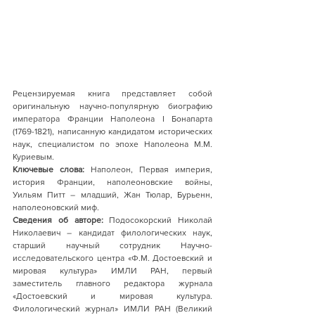
Рецензируемая книга представляет собой 
оригинальную научно-популярную биографию 
императора Франции Наполеона I Бонапарта 
(1769-1821), написанную кандидатом исторических 
наук, специалистом по эпохе Наполеона М.М. 
Куриевым. 
Ключевые слова:
 Наполеон, Первая империя, 
история Франции, наполеоновские войны, 
Уильям Питт – младший, Жан Тюлар, Бурьенн, 
наполеоновский миф.
Сведения об авторе:
 Подосокорский Николай 
Николаевич – кандидат филологических наук, 
старший научный сотрудник Научно-
исследовательского центра «Ф.М. Достоевский и 
мировая культура» ИМЛИ РАН, первый 
заместитель главного редактора журнала 
«Достоевский и мировая культура. 
Филологический журнал» ИМЛИ РАН (Великий 