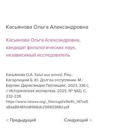
Касьянова Ольга Александровна
Касьянова Ольга Александровна,
кандидат филологических наук,
независимый исследователь
Касьянова О.А. Salut aux armes!. Рец.:
Кагарлицкий Б. Ю. Долгое отступление. М.:
Берлин: Директмедиа Паблишинг,
2023. 336
с.
// Историческая экспертиза. 2025. № 1(42). С.
232-239.
https://www.istorex.org/_files/ugd/e9e1fc_f47ce5
a8aa8646feb89b6dc29660348d.pdf
< Предыдущий
Следующий >