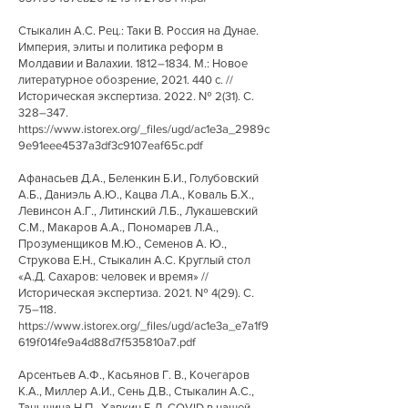
Стыкалин А.С. Рец.: Таки В. Россия на Дунае.
Империя, элиты и политика реформ в
Молдавии и Валахии. 1812–1834. М.: Новое
литературное обозрение,
2021. 440
с. //
Историческая экспертиза. 2022. № 2(31). С.
328–347.
https://www.istorex.org/_files/ugd/ac1e3a_2989c
9e91eee4537a3df3c9107eaf65c.pdf
Афанасьев Д.А., Беленкин Б.И., Голубовский
А.Б., Даниэль А.Ю., Кацва Л.А., Коваль Б.Х.,
Левинсон А.Г., Литинский Л.Б., Лукашевский
С.М., Макаров А.А., Пономарев Л.А.,
Прозуменщиков М.Ю., Семенов А. Ю.,
Струкова Е.Н., Стыкалин А.С. Круглый стол
«А.Д. Сахаров: человек и время» //
Историческая экспертиза. 2021. № 4(29). С.
75–118.
https://www.istorex.org/_files/ugd/ac1e3a_e7a1f9
619f014fe9a4d88d7f535810a7.pdf
Арсентьев А.Ф., Касьянов Г. В., Кочегаров
К.А., Миллер А.И., Сень Д.В., Стыкалин А.С.,
Таньшина Н.П., Хавкин Б.Л. COVID в нашей