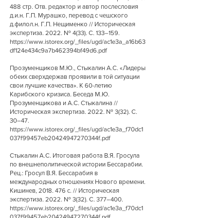
488
стр. Отв. редактор и автор послесловия
д.и.н. Г.П. Мурашко, перевод с чешского
д.филол.н. Г.П. Нещименко // Историческая
экспертиза. 2022. № 4(33). С. 133–159.
https://www.istorex.org/_files/ugd/ac1e3a_a16b63
df124e434c9a7b462394bf49d6.pdf
Прозуменщиков М.Ю., Стыкалин А.С. «Лидеры
обеих сверхдержав проявили в той ситуации
свои лучшие качества». К 60-летию
Карибского кризиса. Беседа М.Ю.
Прозуменщикова и А.С. Стыкалина //
Историческая экспертиза. 2022. № 3(32). С.
30–47.
https://www.istorex.org/_files/ugd/ac1e3a_f70dc1
037f99457eb20424947270344f.pdf
Стыкалин А.С. Итоговая работа В.Я. Гросула
по внешнеполитической истории Бессарабии.
Рец.: Гросул В.Я. Бессарабия в
международных отношениях Нового времени.
Кишинев,
2018. 476
с. // Историческая
экспертиза. 2022. № 3(32). С. 377–400.
https://www.istorex.org/_files/ugd/ac1e3a_f70dc1
037f99457eb20424947270344f.pdf