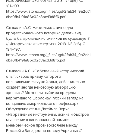
Историческая экспертиза. 2018. № 3(16). С.
181–193.
https://www.istorex.org/_files/ugd/2fab34_9a2dc1
dba0fb4191a86c02c8acd3d8f6.pdf
Стыкалин А.С. Насколько этично для
профессионального историка делать вид,
будто бы архивных источников не существует?
// Историческая экспертиза. 2018. № 3(16). С.
194–197.
https://www.istorex.org/_files/ugd/2fab34_9a2dc1
dba0fb4191a86c02c8acd3d8f6.pdf
Стыкалин А.С. «Собственный исторический
опыт, сквозь призму которого
воспринимается чужой опыт, действительно
создает иногда некоторую аберрацию
зрения» // Можно ли выйти за пределы
нарративного шаблона? Русский взгляд на
концепцию американского профессора.
Обсуждение статьи Джеймса Верча
«Нарративные инструменты, истина и быстрое
мышление в национальной памяти:
мнемоническое противостояние между
Россией и Западом по поводу Украины» //