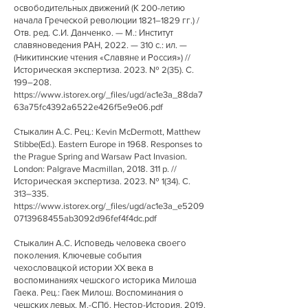
освободительных движений (К 200-летию
начала Греческой революции 1821–1829 гг.) /
Отв. ред. С.И. Данченко. — М.: Институт
славяноведения РАН, 2022. — 310 с.: ил. —
(Никитинские чтения «Славяне и Россия») //
Историческая экспертиза. 2023. № 2(35). С.
199–208.
https://www.istorex.org/_files/ugd/ac1e3a_88da7
63a75fc4392a6522e426f5e9e06.pdf
Стыкалин А.С. Рец.: Kevin McDermott, Matthew
Stibbe(Ed.). Eastern Europe in 1968. Responses to
the Prague Spring and Warsaw Pact Invasion.
London: Palgrave Macmillan,
2018. 311
p. //
Историческая экспертиза. 2023. № 1(34). С.
313–335.
https://www.istorex.org/_files/ugd/ac1e3a_e5209
0713968455ab3092d96fef4f4dc.pdf
Стыкалин А.С. Исповедь человека своего
поколения. Ключевые события
чехословацкой истории XX века в
воспоминаниях чешского историка Милоша
Гаека. Рец.: Гаек Милош. Воспоминания о
чешских левых. М.-СПб, Нестор-История,
2019.