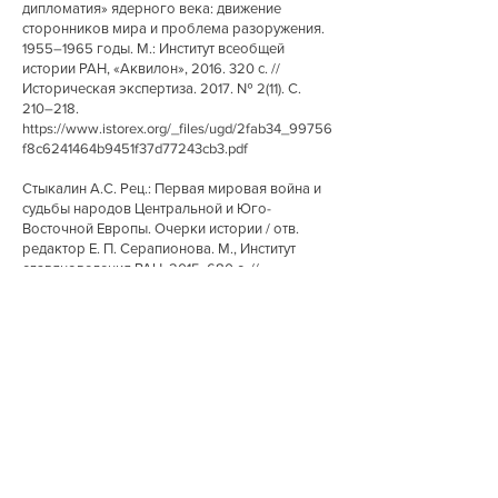
дипломатия» ядерного века: движение
сторонников мира и проблема разоружения.
1955–1965 годы. М.: Институт всеобщей
истории РАН, «Аквилон»,
2016. 320
с. //
Историческая экспертиза. 2017. № 2(11). С.
210–218.
https://www.istorex.org/_files/ugd/2fab34_99756
f8c6241464b9451f37d77243cb3.pdf
Стыкалин А.С. Рец.: Первая мировая война и
судьбы народов Центральной и Юго-
Восточной Европы. Очерки истории / отв.
редактор Е. П. Серапионова. М., Институт
славяноведения РАН,
2015. 680
с. //
Историческая экспертиза. 2017. № 1(10). С.
163–167.
https://www.istorex.org/_files/ugd/2fab34_3fadbe
5fcd4a40e4bb58fad9a7c8763a.pdf
Стыкалин А.С. Рец.: Новосельцев Б.С.
Внешняя политика Югославии (1961–1968). М.:
Институт славяноведения,
2015. 352
с. //
Историческая экспертиза. 2016. № 4(9). С.
159–164.
https://www.istorex.org/_files/ugd/2fab34_08af2