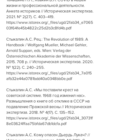
жизни и профессиональной деятельности.
Анкета историков // Историческая экспертиза.
2021. № 2(27). С. 403–419.
https://www.istorex.org/_files/ugd/2fab34_e7065
03f64fe45b4822c25d2b3c8fd4b.pdf
Стыкалин А.С. Рец.: The Revolution of 1989. A
Handbook / Wolfgang Mueller, Michael Gehler,
Arnold Suppan, eds. Wien: Verlag der
Österreichischen Akademie der Wissenschaften,
2015. 708
p. // Историческая экспертиза. 2020.
№ 1(22). С. 240–255.
https://www.istorex.org/_files/ugd/2fab34_7a015
afb32e44a0781bdd40a0348bb0e.pdf
Стыкалин А.С. «Мы поставили крест на
советской системе. 1968 год изменил нас».
Размышления о книге об отклике в СССР на
подавление Пражской весны // Историческая
экспертиза. 2018. № 4(17). С. 135–152.
https://www.istorex.org/_files/ugd/2fab34_30731f
8e03624ffaa75bfda67db1dcfa.pdf
Стыкалин А.С. Кому опасен Дьердь Лукач? //