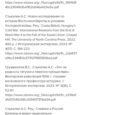
https://www.istorex.org/_files/ugd/e9e1fc_99f4d9
40c29049d5af162b646e429e5e.pdf
Стыкалин А.С. Новое исследование по
истории Восточной Европы в условиях
Холодной войны. Рец.: Csaba Békés, Hungary’s
Cold War. International Relations from the End of
World War II to the Fall of the Soviet Union. Chapel
Hill: The University of North Carolina Press,
2022.
400
p. // Историческая экспертиза. 2023. №
4(37). С. 196-223.
https://www.istorex.org/_files/ugd/e9e1fc_2da837
a9bc234483a373f2f1985806ed.pdf
Груздинская В.С., Стыкалин А.С. «Это на
редкость тягучее и тяжелое путешествие».
Венгерская революция 1956 г. глазами
московского профессора-историка. //
Историческая экспертиза. 2023. № 3(36). С.
52-61.
https://www.istorex.org/_files/ugd/e9e1fc_e29bef
dfd37040c58cc59447f3f3eb34.pdf
Стыкалин А.С. Рец.: Славяне и Россия:
Балканы в вихре национально-