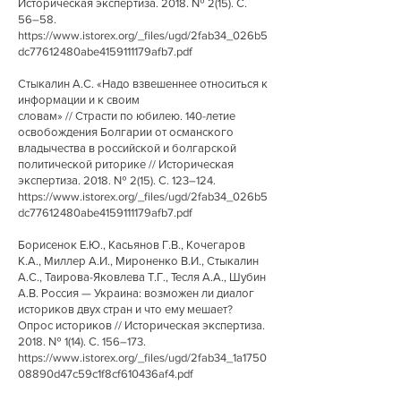
Историческая экспертиза. 2018. № 2(15). С.
56–58.
https://www.istorex.org/_files/ugd/2fab34_026b5
dc77612480abe4159111179afb7.pdf
Стыкалин А.С. «Надо взвешеннее относиться к
информации и к своим
словам» // Страсти по юбилею. 140-летие
освобождения Болгарии от османского
владычества в российской и болгарской
политической риторике // Историческая
экспертиза. 2018. № 2(15). С. 123–124.
https://www.istorex.org/_files/ugd/2fab34_026b5
dc77612480abe4159111179afb7.pdf
Борисенок Е.Ю., Касьянов Г.В., Кочегаров
К.А., Миллер А.И., Мироненко В.И., Стыкалин
А.С., Таирова-Яковлева Т.Г., Тесля А.А., Шубин
А.В. Россия — Украина: возможен ли диалог
историков двух стран и что ему мешает?
Опрос историков // Историческая экспертиза.
2018. № 1(14). С. 156–173.
https://www.istorex.org/_files/ugd/2fab34_1a1750
08890d47c59c1f8cf610436af4.pdf