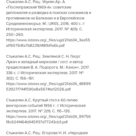
Стыкалин А.С. Рец.: Улунян Ар. А.
«Послепражский 1969-й»: советские
дипломатия и разведка в поисках союзников и
противников на Балканах и в Европейском
Средиземноморье. М.: URSS,
2016. 400
с. //
Историческая экспертиза. 2017. № 4(13). С.
250–260.
https://www.istorex.org/_files/ugd/2fab34_3aa55
aff65764fa7b8231b148fbffa6b.pdf
Стыкалин А.С. Рец.: Земляной С. Н. Георг
Лукач и западный марксизм / сост. и автор
предисловия В. А. Подорога. М.: Канон+,
2017.
336
с. // Историческая экспертиза. 2017. №
3(12). С. 156–161.
https://www.istorex.org/_files/ugd/2fab34_48899
53927f744f590a8a5674bcf2026.pdf
Стыкалин А.С. Круглый стол к 60-летию
венгерских событий 1956 г. // Историческая
экспертиза. 2017. № 2(11). С. 115–135.
https://www.istorex.org/_files/ugd/2fab34_99756
f8c6241464b9451f37d77243cb3.pdf
Стыкалин А.С. Рец.: Егорова Н. И. «Народная