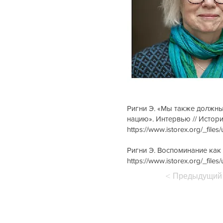
Ригни Э. «Мы также должны
нацию». Интервью // Историч
https://www.istorex.org/_f
Ригни Э. Воспоминание как 
https://www.istorex.org/_f
< Предыдущий