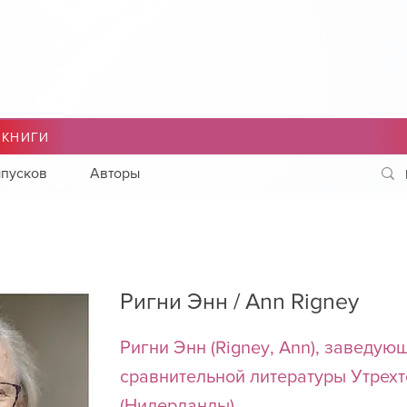
 КНИГИ
пусков
Авторы
Ригни Энн / Ann Rigney
Ригни Энн (Rigney, Ann), заведу
сравнительной литературы Утрехт
(Нидерланды)