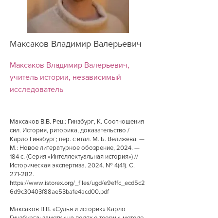
Максаков Владимир Валерьевич
Максаков Владимир Валерьевич,
учитель истории, независимый
исследователь
Максаков В.В. Рец.: Гинзбург, К. Соотношения
сил. История, риторика, доказательство /
Карло Гинзбург; пер. с итал. М. Б. Велижева. —
М.: Новое литературное обозрение, 2024. —
184 с. (Серия «Интеллектуальная история») //
Историческая экспертиза. 2024. № 4(41). С.
271-282.
https://www.istorex.org/_files/ugd/e9e1fc_ecd5c2
6d9c30403f88ae53ba1e4acd00.pdf
Максаков В.В. «Судья и историк» Карло
Гинзбурга: заметки на полях о теории, методе