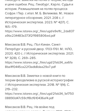
и цене ошибки. Рец.: Гинзбург, Карло. Судья и
историк. Размышления на полях процесса
Софри / Пер. с итал. М. Б. Велижева. М.: Новое
литературное обозрение,
2021. 208
с. //
Историческая экспертиза. 2023. № 4(37). С.
165–179.
https://www.istorex.org/_files/ugd/e9e1fc_2da837
a9bc234483a373f2f1985806ed.pdf
Максаков В.В. Рец.: Пол Кинан. Санкт-
Петербург и русский двор.
1703-1761
. М.: НЛО,
2020. 420
с. // Историческая экспертиза. 2021.
№ 3(28). С. 269–285.
https://www.istorex.org/_files/ugd/2fab34_aa6fa
8ba1ff0445ca22f3adb8daa29a7.pdf
Максаков В.В. Заметки о новой книге по
теории феодализма в русской историографии
// Историческая экспертиза. 2018. № 1(14). С.
219–232.
https://www.istorex.org/_files/ugd/2fab34_1a1750
08890d47c59c1f8cf610436af4.pdf
Максаков В.В. Рец.: На войне под