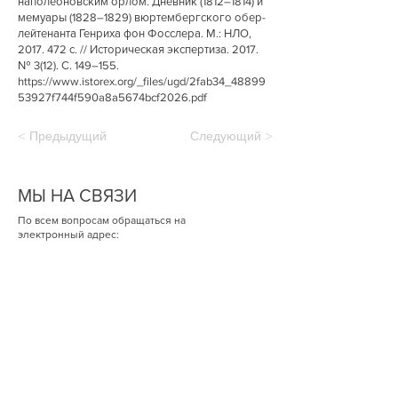
наполеоновским орлом. Дневник (1812–1814) и
мемуары (1828–1829) вюртембергского обер-
лейтенанта Генриха фон Фосслера. М.: НЛО,
2017. 472
с. // Историческая экспертиза. 2017.
№ 3(12). С. 149–155.
https://www.istorex.org/_files/ugd/2fab34_48899
53927f744f590a8a5674bcf2026.pdf
< Предыдущий
Следующий >
МЫ НА СВЯЗИ
По всем вопросам обращаться на
электронный адрес:
istorexorg@gmail.com
ПОДПИШИТЕСЬ НА НАШИ
НОВОСТИ