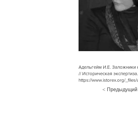
Адельгейм И.Е. Заложники 
// Историческая экспертиза. 
https://www.istorex.org/_f
< Предыдущий