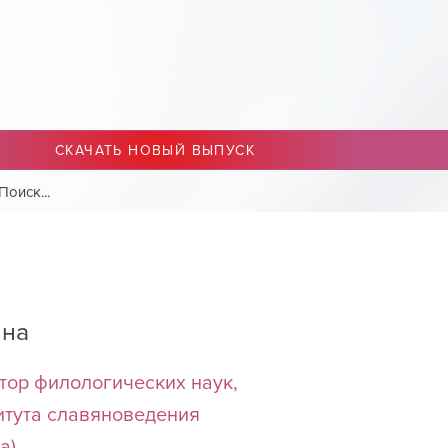
СКАЧАТЬ НОВЫЙ ВЫПУСК
вна
тор филологических наук,
итута славяноведения
а)