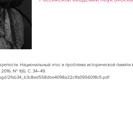
крепости. Национальный этос и проблема исторической памяти в
2016. № 1(6). С. 34–49.
iles/ugd/2fab34_b3c8ed558dbe4098a22c1fa0956018c5.pdf