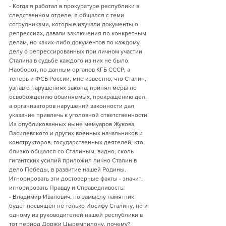
- Когда я работал в прокуратуре республики в 
следственном отделе, я общался с теми 
сотрудниками, которые изучали документы о 
репрессиях, давали заключения по конкретным 
делам, но каких-либо документов по каждому 
делу о репрессированных при личном участии 
Сталина в судьбе каждого из них не было. 
Наоборот, по данным органов КГБ СССР, а 
теперь и ФСБ России, мне известно, что Сталин, 
узнав о нарушениях закона, принял меры по 
освобождению обвиняемых, прекращению дел, 
а организаторов нарушений законности дал 
указание привлечь к уголовной ответственности.
Из опубликованных ныне мемуаров Жукова, 
Василевского и других военных начальников и 
конструкторов, государственных деятелей, кто 
близко общался со Сталиным, видно, сколь 
гигантских усилий приложил лично Сталин в 
дело Победы, в развитие нашей Родины. 
Игнорировать эти достоверные факты - значит, 
игнорировать Правду и Справедливость.
- Владимир Иванович, по замыслу памятник 
будет посвящен не только Иосифу Сталину, но и 
одному из руководителей нашей республики в 
тот период Доржи Цыремпилону, почему?