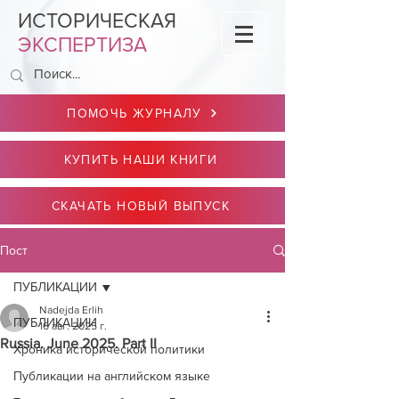
ИСТОРИЧЕСКАЯ
ЭКСПЕРТИЗА
ПОМОЧЬ ЖУРНАЛУ
КУПИТЬ НАШИ КНИГИ
СКАЧАТЬ НОВЫЙ ВЫПУСК
Пост
ПУБЛИКАЦИИ
Nadejda Erlih
ПУБЛИКАЦИИ
16 авг. 2025 г.
Russia. June 2025. Part II
Хроника исторической политики
Публикации на английском языке