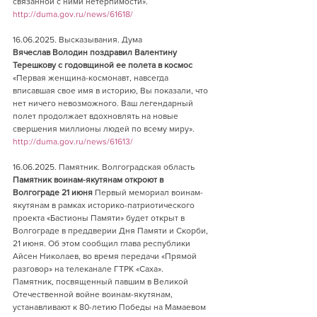
связанной с ними нетерпимости».
http://duma.gov.ru/news/61618/
16.06.2025. Высказывания. Дума    
Вячеслав Володин поздравил Валентину 
Терешкову с годовщиной ее полета в космос
«Первая женщина-космонавт, навсегда 
вписавшая свое имя в историю, Вы показали, что 
нет ничего невозможного. Ваш легендарный 
полет продолжает вдохновлять на новые 
свершения миллионы людей по всему миру».
http://duma.gov.ru/news/61613/
16.06.2025. Памятник. Волгоградская область  
Памятник воинам-якутянам откроют в 
Волгограде 21 июня
 Первый мемориал воинам-
якутянам в рамках историко-патриотического 
проекта «Бастионы Памяти» будет открыт в 
Волгограде в преддверии Дня Памяти и Скорби, 
21 июня. Об этом сообщил глава республики 
Айсен Николаев, во время передачи «Прямой 
разговор» на телеканале ГТРК «Саха».
Памятник, посвященный павшим в Великой 
Отечественной войне воинам-якутянам, 
устанавливают к 80-летию Победы на Мамаевом 