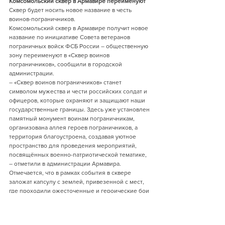
Комсомольский сквер в Армавире переименуют
Сквер будет носить новое название в честь 
воинов-пограничников.
Комсомольский сквер в Армавире получит новое 
название по инициативе Совета ветеранов 
пограничных войск ФСБ России – общественную 
зону переименуют в «Сквер воинов 
пограничников», сообщили в городской 
администрации.
– «Сквер воинов пограничников» станет 
символом мужества и чести российских солдат и 
офицеров, которые охраняют и защищают наши 
государственные границы. Здесь уже установлен 
памятный монумент воинам пограничникам, 
организована аллея героев пограничников, а 
территория благоустроена, создавая уютное 
пространство для проведения мероприятий, 
посвящённых военно-патриотической тематике, 
– отметили в администрации Армавира.
Отмечается, что в рамках события в сквере 
заложат капсулу с землей, привезенной с мест, 
где проходили ожесточенные и героические бои 
пограничников.
Сквер ограничен улицами Тургенева, 
Луначарского, Урицкого и Софьи Перовской. 