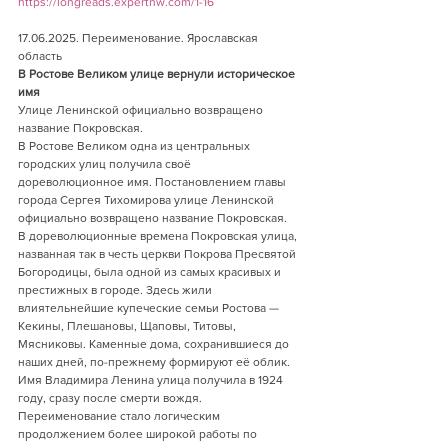
https://longreads.expertnw.com/1-16
17.06.2025. Переименование. Ярославская 
область    
В Ростове Великом улице вернули историческое 
имя
Улице Ленинской официально возвращено 
название Покровская.
В Ростове Великом одна из центральных 
городских улиц получила своё 
дореволюционное имя. Постановлением главы 
города Сергея Тихомирова улице Ленинской 
официально возвращено название Покровская.
В дореволюционные времена Покровская улица, 
названная так в честь церкви Покрова Пресвятой 
Богородицы, была одной из самых красивых и 
престижных в городе. Здесь жили 
влиятельнейшие купеческие семьи Ростова — 
Кекины, Плешановы, Щаповы, Титовы, 
Мясниковы. Каменные дома, сохранившиеся до 
наших дней, по-прежнему формируют её облик. 
Имя Владимира Ленина улица получила в 1924 
году, сразу после смерти вождя.
Переименование стало логическим 
продолжением более широкой работы по 