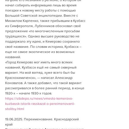
на фоне его незнания о регионе, о котором он 
начал собирать информацию лишь во время 
поездки к новому месту работы с помощью 
Большой Советской энциклопедии. Вместе с 
Михаилом Карпенко, также прибывшим в Кузбасс 
из Симферополя, Лубенников обосновал своё 
предложение «по многочисленным просьбам 
трудящихся». Однако высшее руководство не 
поддержало эту идею, и Кемерово сохранило 
своё название. По словам историка, Кузбасск – 
еще не самое экзотическое из возможных 
названий.
«Город Кемерово мог иметь много всяких 
названий, Кузбасск ещё не самый скверный 
вариант. На мой взгляд, хуже всего был бы 
Краснохимиченск», — написал Александр 
Коновалов. А также добавил, что такой вариант 
рассматривался в более ранний период, в конце 
1920-х – начале 1930-х годов.
https://sibdepo.ru/news/vmesto-kemerovo-
kuzbassk-istorik-rasskazal-o-pereimenovanii-
stolitsy.html
19.06.2025. Переименование. Краснодарский 
край     