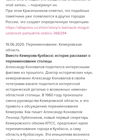
этой затеи», – подчеркнул он.
При этом Красильников отметил, что подобные 
памятники уже появляются в других городах 
России, что создает определенную тенденцию.
https://altapress.ru/zhizn/story/v-barnaule-mogut-
ustanovit-pamyatnik-stalinu-366294
19.06.2025. Переименование. Кемеровская 
область    
Вместо Кемерова Кузбасск: историк рассказал о 
переименовании столицы
Александр Коновалов поделился интересными 
фактами из прошлого. Доктор исторических наук, 
кемеровчанин Александр Коновалов в своём 
телеграмм-канале поделился интересной 
исторической деталью о возможных «именах» 
областной столицы. В 1960 году произошла 
смена руководства Кемеровской области, и это 
привело к обсуждению переименования 
Кемерова. Как пишет Александр Коновалов 
Леонид Лубенников, новый первый секретарь 
Кемеровского обкома КПСС, предложил идею 
переименования города в Кузбасск, а саму 
область в Кузбасскую. Эта инициатива возникла 