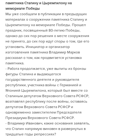
памятника Сталину и Цыремпилону на 
мемориале Победы
Мы уже сообщали в публикации в предыдущих 
материалах о сооружении памятника Сталину и 
Цыремпилону на мемориале Победы. Прошел 
праздник, посвященный 80-летию Победы, 
однако до сих пор решения о месте сооружения 
не принято, до сих пор идут споры о том, где его 
установить. Инициатор и организатор 
изготовления памятника Владимир Марков 
рассказал о том, как продвигается установка 
памятника.
- Работа продолжается, уже вылиты из бронзы 
фигуры Сталина и выдающегося 
государственного деятеля и руководителя 
республики, участника войны с Германией и 
Японией Цыремпилона, который был вместе со 
Сталиным депутатом Верховного Совета РСФСР, 
возглавлял республику после войны, оставаясь 
депутатом Верховного Совета РСФСР и 
одновременно заместителем Председателя 
Президиума Верховного Совета РСФСР.
- Владимир Иванович, какие основания заявлять, 
что Сталин напрямую виновен в развернутых в 
тридцатые годы репрессиях?