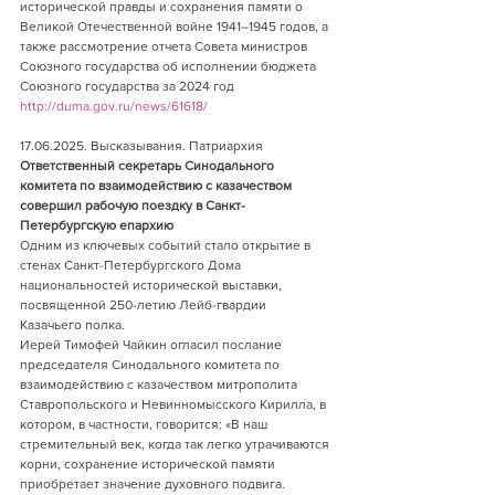
исторической правды и сохранения памяти о 
Великой Отечественной войне 1941–1945 годов, а 
также рассмотрение отчета Совета министров 
Союзного государства об исполнении бюджета 
Союзного государства за 2024 год
http://duma.gov.ru/news/61618/
17.06.2025. Высказывания. Патриархия   
Ответственный секретарь Синодального 
комитета по взаимодействию с казачеством 
совершил рабочую поездку в Санкт-
Петербургскую епархию
Одним из ключевых событий стало открытие в 
стенах Санкт-Петербургского Дома 
национальностей исторической выставки, 
посвященной 250-летию Лейб-гвардии 
Казачьего полка.
Иерей Тимофей Чайкин огласил послание 
председателя Синодального комитета по 
взаимодействию с казачеством митрополита 
Ставропольского и Невинномысского Кирилла, в 
котором, в частности, говорится: «В наш 
стремительный век, когда так легко утрачиваются 
корни, сохранение исторической памяти 
приобретает значение духовного подвига. 