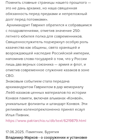
Помнить славные страницы нашего прошлого — 
это не дань архаике, но наша священная 
обязанность перед предками и непреложный 
долг перед потомками».
 Архимандрит Гавриил обратился к собравшимся 
с поздравлениями, отметив значение 250-
летнего юбилея полка для современников. 
Священнослужитель подчеркнул особую роль 
казачества как общины, свято хранящей и 
возрождающей наследие Российской империи, 
напомнив слова государей о том, что у России 
лишь два верных союзника — армия и флот, и 
отметив современное служение казаков в зоне 
СВО.
Знаковым событием стала передача 
архимандритом Гавриилом в дар мемориалу 
Лейб-казаков ценных материалов по истории 
Конвоя памяти, включая альманах «Конвой», 
уникальные фолианты и штандарт Конвоя. Эти 
реликвии коленопреклоненно принял есаул 
Илья Пивник.
https://www.patriarchia.ru/db/text/6219879.html
17.06.2025. Памятник. Бурятия      
Владимир Марков - о сооружении и установке 