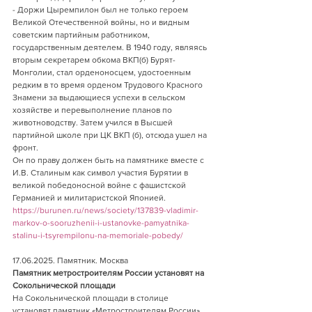
- Доржи Цыремпилон был не только героем 
Великой Отечественной войны, но и видным 
советским партийным работником, 
государственным деятелем. В 1940 году, являясь 
вторым секретарем обкома ВКП(б) Бурят-
Монголии, стал орденоносцем, удостоенным 
редким в то время орденом Трудового Красного 
Знамени за выдающиеся успехи в сельском 
хозяйстве и перевыполнение планов по 
животноводству. Затем учился в Высшей 
партийной школе при ЦК ВКП (б), отсюда ушел на 
фронт.
Он по праву должен быть на памятнике вместе с 
И.В. Сталиным как символ участия Бурятии в 
великой победоносной войне с фашистской 
Германией и милитаристской Японией.
https://burunen.ru/news/society/137839-vladimir-
markov-o-sooruzhenii-i-ustanovke-pamyatnika-
stalinu-i-tsyrempilonu-na-memoriale-pobedy/
17.06.2025. Памятник. Москва        
Памятник метростроителям России установят на 
Сокольнической площади
На Сокольнической площади в столице 
установят памятник «Метростроителям России». 