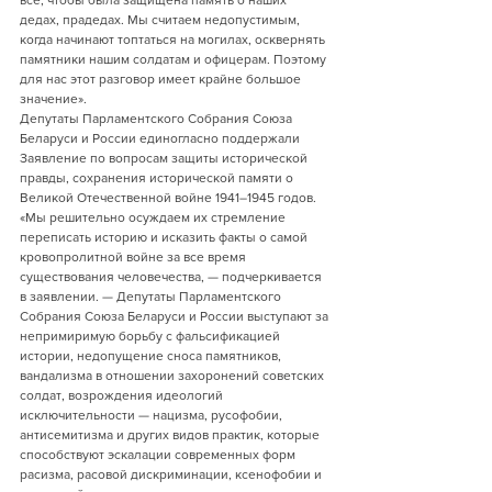
все, чтобы была защищена память о наших 
дедах, прадедах. Мы считаем недопустимым, 
когда начинают топтаться на могилах, осквернять 
памятники нашим солдатам и офицерам. Поэтому 
для нас этот разговор имеет крайне большое 
значение».
Депутаты Парламентского Собрания Союза 
Беларуси и России единогласно поддержали 
Заявление по вопросам защиты исторической 
правды, сохранения исторической памяти о 
Великой Отечественной войне 1941–1945 годов.
«Мы решительно осуждаем их стремление 
переписать историю и исказить факты о самой 
кровопролитной войне за все время 
существования человечества, — подчеркивается 
в заявлении. — Депутаты Парламентского 
Собрания Союза Беларуси и России выступают за 
непримиримую борьбу с фальсификацией 
истории, недопущение сноса памятников, 
вандализма в отношении захоронений советских 
солдат, возрождения идеологий 
исключительности — нацизма, русофобии, 
антисемитизма и других видов практик, которые 
способствуют эскалации современных форм 
расизма, расовой дискриминации, ксенофобии и 