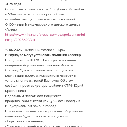
2025 года
О 50-летии независимости Республики Мозамбик 
и 50-летии установления российско-
мозамбикских дипломатических отношений
О 100-летии Международного детского центра 
«Артек»
https://www.mid.ru/ru/press_service/spokesman/bri
efings/2028529/#11
19.06.2025. Памятник. Алтайский край   
В Барнауле могут установить памятник Сталину
Представители КПРФ в Барнауле выступили с 
инициативой установить памятник Иосифу 
Сталину. Однако прежде чем приступить к 
реализации проекта, коммунисты намерены 
узнать мнение жителей Барнаула. Об этом 
сообщил пресс-секретарь крайкома КПРФ Юрий 
Красильников.
Идеальным местом для монумента 
представители считают улицу 65 лет Победы в 
Индустриальном районе города.
По словам Красильникова, решение об установке 
памятника будет приниматься с учетом 
общественного мнения.
«Если много людей это обидит, мы откажемся от 