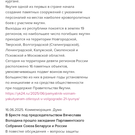
кургане.
Якутия одной из первых в стране начала 
создание памятных сооружений с указанием 
персоналий на местах наиболее кровопролитных 
боев с участием якутян.
Выходцы из республики покоятся в землях 19 
регионов, но наибольшее число погибших якутян 
приходится на территории Новгородской, 
Тверской, Волгоградской (Сталинградской), 
Ленинградской, Калужской, Смоленской и 
Псковской и Московской областей.
Сегодня на территории девяти регионов России 
расположено 16 памятных объектов, 
увековечивающих подвиг воинов-якутян. 
Большинство из них в разные годы установлены 
по инициативе и на средства общественности 
при поддержке Правительства Якутии.
https://yk24.ru/2025/06/pamyatnik-voinam-
yakutyanam-otkroyut-v-volgograde-21-iyunya/
16.06.2025. Коммеморация. Дума   
В Бресте под председательством Вячеслава 
Володина прошло заседание Парламентского 
Собрания Союза Беларуси и России
В повестке обсуждения – вопросы защиты 