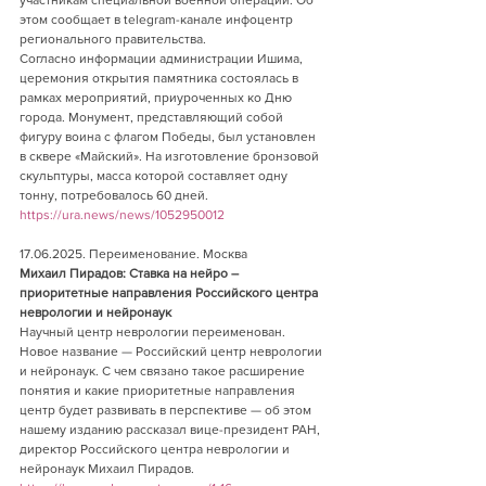
участникам специальной военной операции. Об 
этом сообщает в telegram-канале инфоцентр 
регионального правительства.
Согласно информации администрации Ишима, 
церемония открытия памятника состоялась в 
рамках мероприятий, приуроченных ко Дню 
города. Монумент, представляющий собой 
фигуру воина с флагом Победы, был установлен 
в сквере «Майский». На изготовление бронзовой 
скульптуры, масса которой составляет одну 
тонну, потребовалось 60 дней.
https://ura.news/news/1052950012
17.06.2025. Переименование. Москва      
Михаил Пирадов: Ставка на нейро – 
приоритетные направления Российского центра 
неврологии и нейронаук
Научный центр неврологии переименован. 
Новое название — Российский центр неврологии 
и нейронаук. С чем связано такое расширение 
понятия и какие приоритетные направления 
центр будет развивать в перспективе — об этом 
нашему изданию рассказал вице-президент РАН, 
директор Российского центра неврологии и 
нейронаук Михаил Пирадов.