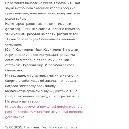
Церемония началась с минуты молчания. Под 
звуки метронома склонили головы родные, 
односельчане, почетные гости, ветераны всех 
родов войск.
На четырех гранитных плитах — имена и 
фотографии тех, кто совсем недавно ходил по 
этим улицам, работал на полях, растил детей. 
Жизнь перевернула Специальная военная 
операция.
Юрий Харитонов, Иван Харитонов, Вячеслав 
Харитонов и Александр Кузьмин не смогли 
остаться в стороне от событий и пошли 
отстаивать Русский мир. И погибли за свое 
Отечество.
Ни ведущие, ни участники митинга не смогли 
сдержать слёз, когда объявили, что пришла 
награда Вячеславу Харитонову.
Медаль отца вручили сыну — Дмитрию. Он с 
гордостью поднёс награду к фотографии отца. 
Награда нашла героя!
https://aksubayevo.ru/news/nasi-geroi/navecno-v-
pamiati-zemliakov-v-derevne-kisy-otkryli-memorial-
geroiam-svo
18.06.2025. Памятник.  Челябинская область    