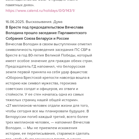
памятных днях».        
https://www.calend.ru/holidays/0/0/143/1/
16.06.2025. Высказывания. Дума    
В Бресте под председательством Вячеслава 
Володина прошло заседание Парламентского 
Собрания Союза Беларуси и России
Вячеслав Володин в своем выступлении отметил 
символичность проведения заседания ПС СБР в 
Бресте в год 80-летия Великой Победы, который 
имеет особое значение для граждан обеих стран.
Председатель ГД напомнил, что белорусская 
земля первой приняла на себя удар фашистов: 
«Оборона Брестской крепости навсегда вошла в 
историю как символ мужества, героизма 
советских солдат и офицеров, их отваги и 
стойкости. У ее стен началась одна из самых 
тяжелых страниц нашей общей истории».
«27 миллионов человек отдали жизни для того, 
чтобы сегодня все мы планировали будущее. В 
Белоруссии погиб каждый третий, всего более 
трех миллионов человек, — напомнил Вячеслав 
Володин. — Мы не приемлем искажения 
истории, ее переписывания, стараемся сделать 