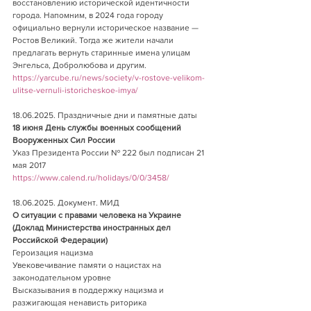
восстановлению исторической идентичности 
города. Напомним, в 2024 года городу 
официально вернули историческое название — 
Ростов Великий. Тогда же жители начали 
предлагать вернуть старинные имена улицам 
Энгельса, Добролюбова и другим.
https://yarcube.ru/news/society/v-rostove-velikom-
ulitse-vernuli-istoricheskoe-imya/
18.06.2025. Праздничные дни и памятные даты 
18 июня День службы военных сообщений 
Вооруженных Сил России
Указ Президента России № 222 был подписан 21 
мая 2017          
https://www.calend.ru/holidays/0/0/3458/
18.06.2025. Документ. МИД  
О ситуации с правами человека на Украине 
(Доклад Министерства иностранных дел 
Российской Федерации)
Героизация нацизма
Увековечивание памяти о нацистах на 
законодательном уровне
Высказывания в поддержку нацизма и 
разжигающая ненависть риторика