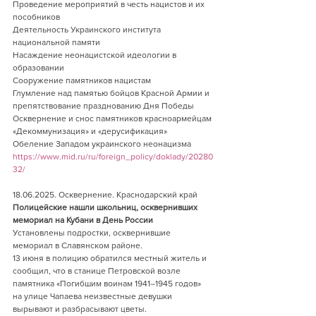
Проведение мероприятий в честь нацистов и их 
пособников
Деятельность Украинского института 
национальной памяти
Насаждение неонацистской идеологии в 
образовании
Сооружение памятников нацистам
Глумление над памятью бойцов Красной Армии и 
препятствование празднованию Дня Победы
Осквернение и снос памятников красноармейцам
«Декоммунизация» и «дерусификация»
Обеление Западом украинского неонацизма
https://www.mid.ru/ru/foreign_policy/doklady/20280
32/
18.06.2025. Осквернение. Краснодарский край 
Полицейские нашли школьниц, осквернивших 
мемориал на Кубани в День России
Установлены подростки, осквернившие 
мемориал в Славянском районе.
13 июня в полицию обратился местный житель и 
сообщил, что в станице Петровской возле 
памятника «Погибшим воинам 1941–1945 годов» 
на улице Чапаева неизвестные девушки 
вырывают и разбрасывают цветы. 