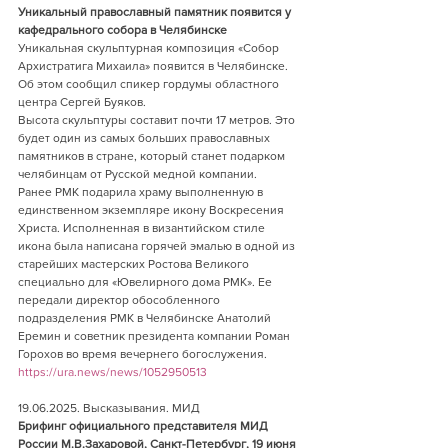
Уникальный православный памятник появится у 
кафедрального собора в Челябинске    
Уникальная скульптурная композиция «Собор 
Архистратига Михаила» появится в Челябинске. 
Об этом сообщил спикер гордумы областного 
центра Сергей Буяков.
Высота скульптуры составит почти 17 метров. Это 
будет один из самых больших православных 
памятников в стране, который станет подарком 
челябинцам от Русской медной компании.
Ранее РМК подарила храму выполненную в 
единственном экземпляре икону Воскресения 
Христа. Исполненная в византийском стиле 
икона была написана горячей эмалью в одной из 
старейших мастерских Ростова Великого 
специально для «Ювелирного дома РМК». Ее 
передали директор обособленного 
подразделения РМК в Челябинске Анатолий 
Еремин и советник президента компании Роман 
Горохов во время вечернего богослужения.
https://ura.news/news/1052950513
19.06.2025. Высказывания. МИД    
Брифинг официального представителя МИД 
России М.В.Захаровой, Санкт-Петербург, 19 июня 