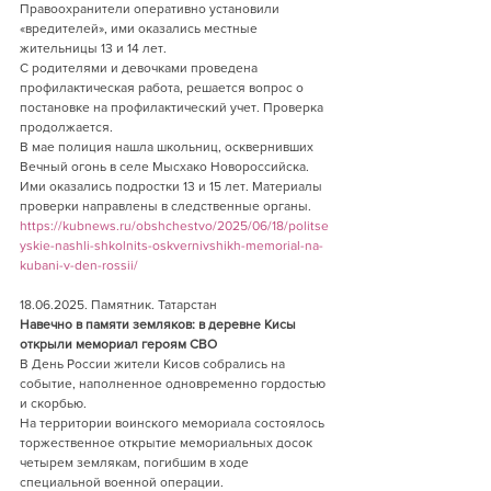
Правоохранители оперативно установили 
«вредителей», ими оказались местные 
жительницы 13 и 14 лет.
С родителями и девочками проведена 
профилактическая работа, решается вопрос о 
постановке на профилактический учет. Проверка 
продолжается.
В мае полиция нашла школьниц, осквернивших 
Вечный огонь в селе Мысхако Новороссийска. 
Ими оказались подростки 13 и 15 лет. Материалы 
проверки направлены в следственные органы.
https://kubnews.ru/obshchestvo/2025/06/18/politse
yskie-nashli-shkolnits-oskvernivshikh-memorial-na-
kubani-v-den-rossii/
18.06.2025. Памятник. Татарстан    
Навечно в памяти земляков: в деревне Кисы 
открыли мемориал героям СВО
В День России жители Кисов собрались на 
событие, наполненное одновременно гордостью 
и скорбью.
На территории воинского мемориала состоялось 
торжественное открытие мемориальных досок 
четырем землякам, погибшим в ходе 
специальной военной операции.