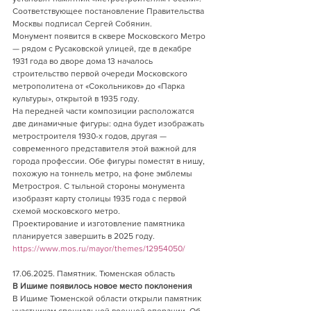
Соответствующее постановление Правительства 
Москвы подписал Сергей Собянин.
Монумент появится в сквере Московского Метро 
— рядом с Русаковской улицей, где в декабре 
1931 года во дворе дома 13 началось 
строительство первой очереди Московского 
метрополитена от «Сокольников» до «Парка 
культуры», открытой в 1935 году.
На передней части композиции расположатся 
две динамичные фигуры: одна будет изображать 
метростроителя 1930-х годов, другая — 
современного представителя этой важной для 
города профессии. Обе фигуры поместят в нишу, 
похожую на тоннель метро, на фоне эмблемы 
Метростроя. С тыльной стороны монумента 
изобразят карту столицы 1935 года с первой 
схемой московского метро.
Проектирование и изготовление памятника 
планируется завершить в 2025 году.
https://www.mos.ru/mayor/themes/12954050/
17.06.2025. Памятник. Тюменская область        
В Ишиме появилось новое место поклонения
В Ишиме Тюменской области открыли памятник 