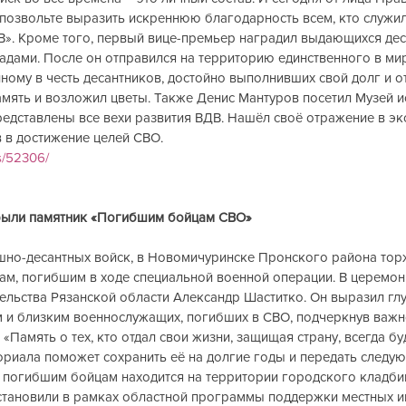
озвольте выразить искреннюю благодарность всем, кто служил,
ДВ». Кроме того, первый вице-премьер наградил выдающихся дес
адами. После он отправился на территорию единственного в ми
нному в честь десантников, достойно выполнивших свой долг и о
память и возложил цветы. Также Денис Мантуров посетил Музей 
редставлены все вехи развития ВДВ. Нашёл своё отражение в эк
 в достижение целей СВО.
s/52306/
и памятник «Погибшим бойцам СВО»                 
душно-десантных войск, в Новомичуринске Пронского района тор
ам, погибшим в ходе специальной военной операции. В церемон
ельства Рязанской области Александр Шаститко. Он выразил гл
 и близким военнослужащих, погибших в СВО, подчеркнув важн
 «Память о тех, кто отдал свои жизни, защищая страну, всегда бу
ориала поможет сохранить её на долгие годы и передать следу
 погибшим бойцам находится на территории городского кладби
становили в рамках областной программы поддержки местных ин