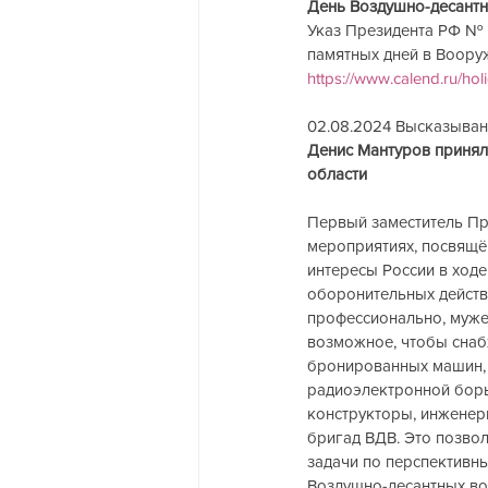
День Воздушно-десантны
Указ Президента РФ № 
памятных дней в Воору
https://www.calend.ru/hol
02.08.2024 Высказывания 
Денис Мантуров принял
области                    
Первый заместитель Пр
мероприятиях, посвящё
интересы России в ход
оборонительных действ
профессионально, муже
возможное, чтобы снаб
бронированных машин, 
радиоэлектронной борь
конструкторы, инженер
бригад ВДВ. Это позвол
задачи по перспективны
Воздушно-десантных вой