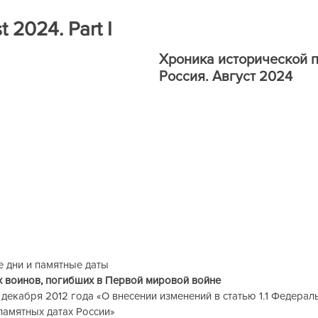
ра
Книги на рецензию
Историческая экспертиза онла
t 2024. Part I
Хроника исторической п
Россия. Август 2024
ни и памятные даты          
 воинов, погибших в Первой мировой войне        
екабря 2012 года «О внесении изменений в статью 1.1 Федерал
памятных датах России»