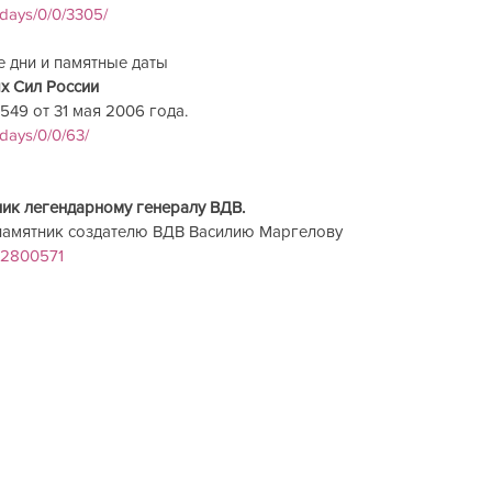
idays/0/0/3305/
ни и памятные даты          
х Сил России
9 от 31 мая 2006 года.        
idays/0/0/63/
легендарному генералу ВДВ.                   
памятник создателю ВДВ Василию Маргелову
052800571