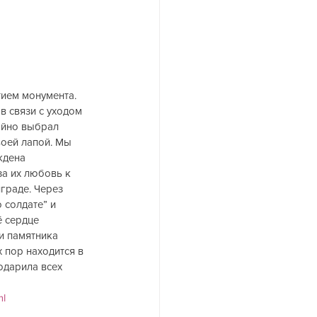
ием монумента. 
в связи с уходом 
айно выбрал 
воей лапой. Мы 
ждена 
а их любовь к 
граде. Через 
 солдате” и 
ё сердце 
и памятника 
 пор находится в 
одарила всех 
ml