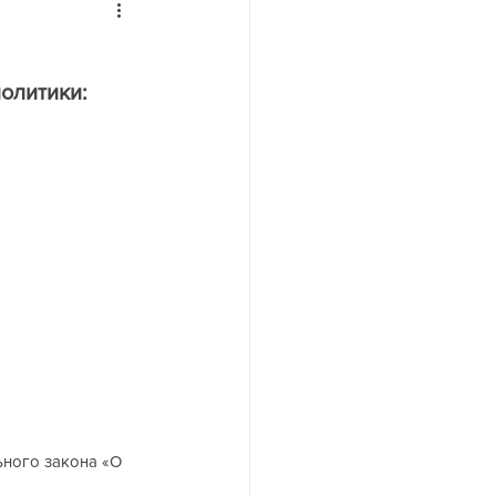
йн
олитики: 
ьного закона «О 