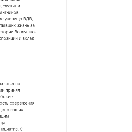
 служит и 
антников 
ре училища ВДВ, 
тдавших жизнь за 
истории Воздушно-
спозиции и вклад 
жественно 
ии принял 
убокие 
ость сбережения 
дет в наших 
ющим 
ща 
ициатив. С 