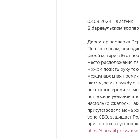
03.08.2024 Памятник  
В барнаульском зоопар
Директор зоопарка Сер
По его словам, они оди
своей матери: «Этот п
место расположения пам
можем пожать руку так
международная премия 
людям, за их дружбу с 
некоторое время ко мне
попросили увековечить 
настолько сжалось. Та
присутствовала мама хо
зоне СВО, защищает Род
причастных за установк
https://barnaul.press/ne