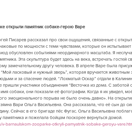
ке открыли памятник собаке-герою Варе
гей Писарев рассказал про свои ощущения, связанные с открыт
наковые по мощности с теми чувствами, которые он испытывает 
ериод обусловлен событиями неординарного масштаба. Я неслуч
ятника. Эта скульптура будет здесь на века, встречать гостей с
ому замечательному другу человека. В апреле Варе была прису
“Мой ласковый и нужный зверь”, которая вручается животным з
людьми и за спасение людей. “Лохматый Оскар” отдали в Калинин
 пришли участники объединения “Весточка из дома. С заботой о
имя собаки, они показали её фотографии. Когда я их увидел, мо
кого эмоционального порыва не было очень давно». На открыти
зяина Вари Ольга Васильевна. Она рассказала, что её сын до сих
ину. Сейчас в его бригаде пёс Фугас. Ольга Васильевна поблаг
у памятника и пожелала бойцам поскорее вернуться домой.
ws/v-barnaulskom-zooparke-otkryli-pamyatnik-sobake-geroyu-vare.ht