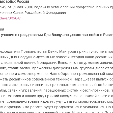
х войск России      
549 от 31 мая 2006 года «Об установлении профессиональных п
женных Силах Российской Федерации»
idays/0/0/64/
       
 участие в праздновании Дня Воздушно-десантных войск в Рязан
едседателя Правительства Денис Мантуров принял участие в пр
нных Дню Воздушно-десантных войск: «Сегодня наши десантники
е специальной военной операции. Выполняют штурмовые задачи, 
иях, ставят заслон вражеским диверсионным группам. Делают эт
ственно и самоотверженно. Наш оборонно-промышленный комп
жать десантников современной техникой. Наращивает выпуск б
противотанковых и зенитных ракетных комплексов, лёгкой арти
бы, связи и управления, парашютных систем и беспилотников. Г
ы и технологи наших предприятий находятся на прямой связи с 
яет совершенствовать изделия, улучшать их характеристики, ко
м образцам. Эта работа будет продолжаться и усиливаться. Но 
ск во все времена – это личный состав. И сегодня от лица Прав