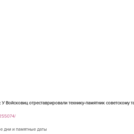
 У Войсковиц отреставрировали технику-памятник советскому т
         
s/255074/
дни и памятные даты          