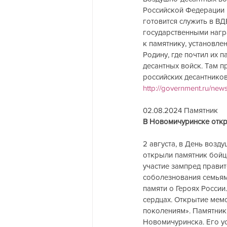
Российской Федерации п
готовится служить в В
государственными нагр
к памятнику, установле
Родину, где почтил их 
десантных войск. Там п
российских десантников
http://government.ru/new
02.08.2024 Памятник  
В Новомичуринске открыл
2 августа, в День воз
открыли памятник бойц
участие зампред правит
соболезнования семьям
памяти о Героях России.
сердцах. Открытие мем
поколениям». Памятник
Новомичуринска. Его у