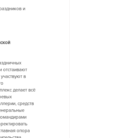
раздников и 
ской 
аздничных 
 отстаивают 
участвуют в 
о 
лекс делает всё 
оевых 
ллерии, средств 
енеральные 
командирами 
рректировать 
главная опора 
ительства 