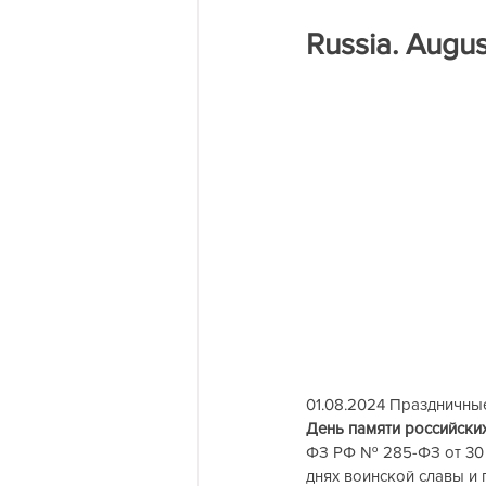
Трагедия на двух берегах Днест
Russia. Augus
01.08.2024 Праздничные д
День памяти российских
ФЗ РФ № 285-ФЗ от 30 д
днях воинской славы и 