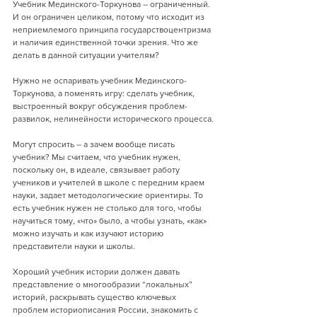
Учебник Мединского-Торкунова – ограниченный. 
И он ограничен целиком, потому что исходит из 
неприемлемого принципа государствоцентризма 
и наличия единственной точки зрения. Что же 
делать в данной ситуации учителям? 
Нужно не оспаривать учебник Мединского-
Торкунова, а поменять игру: сделать учебник, 
выстроенный вокруг обсуждения проблем-
развилок, нелинейности исторического процесса.
Могут спросить – а зачем вообще писать 
учебник? Мы считаем, что учебник нужен, 
поскольку он, в идеале, связывает работу 
учеников и учителей в школе с передним краем 
науки, задает методологические ориентиры. То 
есть учебник нужен не столько для того, чтобы 
научиться тому, «что» было, а чтобы узнать, «как» 
можно изучать и как изучают историю 
представители науки и школы.
Хороший учебник истории должен давать 
представление о многообразии “локальных” 
историй, раскрывать существо ключевых 
проблем историописания России, знакомить с 