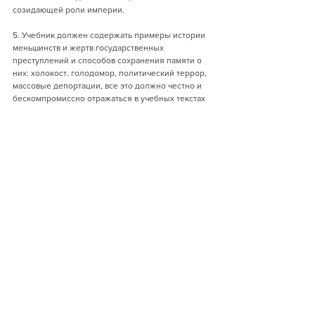
созидающей роли империи.
5. Учебник должен содержать примеры истории 
меньшинств и жертв государственных 
преступлений и способов сохранения памяти о 
них: холокост. голодомор, политический террор, 
массовые депортации, все это должно честно и 
бескомпромиссно отражаться в учебных текстах 
и дидактических заданиях.
Разумеется, приведенные выше примеры можно 
оспаривать. Да нужно оспаривать! Важно только 
понимать, что в учебнике, с которым не хочется 
спорить и которым нельзя спорить, нет никакого 
смысла.
"Историческая экспертиза" 
издается благодаря помощи 
наших читателей.
Хочу помочь журналу