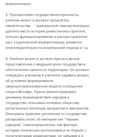
модернизации.
3. Преодолевая государствоцентричность, 
учебник может и должен предлагать 
свидетельства      гражданской самоорганизации: 
уделить место истории ремесленных артелей, 
описать функционирование и распространение 
касс студенческой взаимопомощи, развитие 
благотворительности в имперский период и т.д.
4. Учебник может и должен бросить вызов 
представлению о ведущей роли государства в 
обеспечении связности территории. Он должен 
побуждать учеников и учителей задавать вопрос 
об условиях формирования 
сверхцентрализованной модели сообщения 
«через Москву». Нужно демонстрировать 
динамику взаимодействия народов и 
государства: описывать кочевые общества, 
религиозных беглецов, мигрантов и эмигрантов. 
Описывать практики уклонения от государства, 
раскрывать тезис об империя как “тюрьме 
народов”, самоопределении, как фактора 
истории этнических коллективов и их борьбе с 
политическими доминантами, не забывая и о 