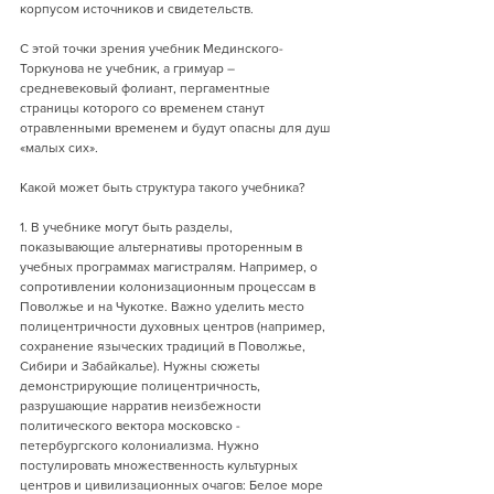
корпусом источников и свидетельств.
С этой точки зрения учебник Мединского-
Торкунова не учебник, а гримуар – 
средневековый фолиант, пергаментные 
страницы которого со временем станут 
отравленными временем и будут опасны для душ 
«малых сих».
Какой может быть структура такого учебника? 
1. В учебнике могут быть разделы, 
показывающие альтернативы проторенным в 
учебных программах магистралям. Например, о 
сопротивлении колонизационным процессам в 
Поволжье и на Чукотке. Важно уделить место 
полицентричности духовных центров (например, 
сохранение языческих традиций в Поволжье, 
Сибири и Забайкалье). Нужны сюжеты 
демонстрирующие полицентричность, 
разрушающие нарратив неизбежности 
политического вектора московско - 
петербургского колониализма. Нужно 
постулировать множественность культурных 
центров и цивилизационных очагов: Белое море 