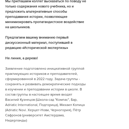
Мы приглашаем коллег высказаться по поводу не 
только содержания нового учебника, но и 
предложить альтернативные способы 
преподавания истории, позволяющие 
минимизировать пропагандистское воздействие 
на школьников.
Предлагаем вашему вниманию первый 
дискуссионный материал, поступивший в 
редакцию «Исторической экспертизы» 
Не линия, а дерево!
Заявление подготовлено инициативной группой 
практикующих историков и преподавателей, 
сформированной в 2022 году. Задача группы - 
сохранять и развивать демократические подходы 
в изучении и преподавании истории в школе. В 
состав группы в настоящее время входят 
Василий Кузнецов (Школа-сад "Компас", Бар, 
Adriatic International, Подгорица)
, Михаил Копица 
(Adriatic Novi. Херцег-Нови, Черногория), Пётр 
Сафронов (университет Амстердама, 
Нидерланды)