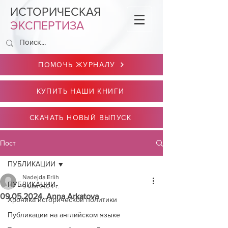
ИСТОРИЧЕСКАЯ
ЭКСПЕРТИЗА
ПОМОЧЬ ЖУРНАЛУ
КУПИТЬ НАШИ КНИГИ
СКАЧАТЬ НОВЫЙ ВЫПУСК
Пост
ПУБЛИКАЦИИ
Nadejda Erlih
ПУБЛИКАЦИИ
9 мая 2024 г.
09.05.2024. Anna Arkatova
Хроника исторической политики
Публикации на английском языке