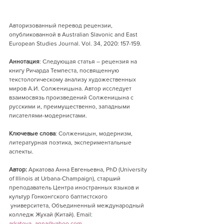
Авторизованный перевод рецензии, 
опубликованной в Australian Slavonic and East 
European Studies Journal. Vol. 34, 2020: 157-159.
Аннотация
:
Следующая статья – рецензия на 
книгу Ричарда Темпеста, посвященную 
текстологическому анализу художественных 
миров А.И. Солженицына. Автор исследует 
взаимосвязь произведений Солженицына с 
русскими и, преимущественно, западными 
писателями-модернистами.
Ключевые слова
: Солженицын, модернизм, 
литературная поэтика, экспериментальные 
аспекты.
Автор:
 Аркатова Анна Евгеньевна, PhD (University 
of Illinois at Urbana-Champaign), старший 
преподаватель Центра иностранных языков и 
культур Гонконгского баптистского 
 университета, Объединенный международный 
колледж Жухай (Китай). Email: 
arkatova_anna@yahoo.com