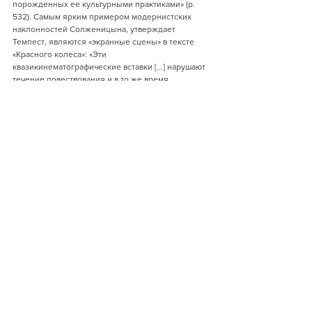
порожденных ее культурными практиками» (p. 
532). Самым ярким примером модернистских 
наклонностей Солженицына, утверждает 
Темпест, являются «экранные сцены» в тексте 
«Красного колеса»: «Эти 
квазикинематографические вставки [...] нарушают 
течение повествования и в то же время 
усиливают его образность, приближая к 
читателю сцены ожесточения боя или озверения 
толпы, намекая на мифическое значение того и 
другого через монтаж и метафору» (с. 349). Чтобы 
подчеркнуть экспериментальные аспекты 
текстов Солженицына, автор использует набор 
теоретических подходов, разработанных Эрихом 
Ауэрбахом, Жоржем Батаем, Роланом Бартом, 
Юлией Кристевой и многими другими 
исследователями западного модернизма.
Книга рассчитана как на профессиональных 
исследователей, так и на широкого читателя, 
интересующегося русской литературой и 
историей.
"Историческая экспертиза" 
издается благодаря помощи 