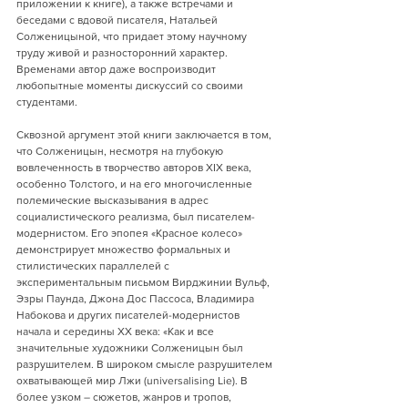
приложении к книге), а также встречами и 
беседами с вдовой писателя, Натальей 
Солженицыной, что придает этому научному 
труду живой и разносторонний характер. 
Временами автор даже воспроизводит 
любопытные моменты дискуссий со своими 
студентами.
Сквозной аргумент этой книги заключается в том, 
что Солженицын, несмотря на глубокую 
вовлеченность в творчество авторов XIX века, 
особенно Толстого, и на его многочисленные 
полемические высказывания в адрес 
социалистического реализма, был писателем-
модернистом. Его эпопея «Красное колесо» 
демонстрирует множество формальных и 
стилистических параллелей с 
экспериментальным письмом Вирджинии Вульф, 
Эзры Паунда, Джона Дос Пассоса, Владимира 
Набокова и других писателей-модернистов 
начала и середины XX века: «Как и все 
значительные художники Солженицын был 
разрушителем. В широком смысле разрушителем 
охватывающей мир Лжи (universalising Lie). В 
более узком – сюжетов, жанров и тропов, 