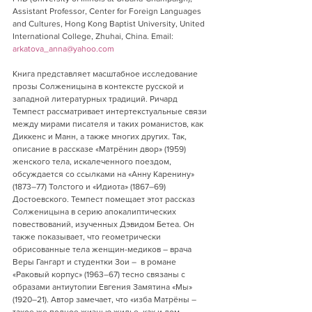
Assistant Professor, Center for Foreign Languages 
and Cultures, Hong Kong Baptist University, United 
International College, Zhuhai, China. Email: 
arkatova_anna@yahoo.com
Книга представляет масштабное исследование 
прозы Солженицына в контексте русской и 
западной литературных традиций. Ричард 
Темпест рассматривает интертекстуальные связи 
между мирами писателя и таких романистов, как 
Диккенс и Манн, а также многих других. Так, 
описание в рассказе «Матрёнин двор» (1959) 
женского тела, искалеченного поездом, 
обсуждается со ссылками на «Анну Каренину» 
(1873–77) Толстого и «Идиота» (1867–69) 
Достоевского. Темпест помещает этот рассказ 
Солженицына в серию апокалиптических 
повествований, изученных Дэвидом Бетеа. Он 
также показывает, что геометрически 
обрисованные тела женщин-медиков – врача 
Веры Гангарт и студентки Зои –  в романе 
«Раковый корпус» (1963–67) тесно связаны с 
образами антиутопии Евгения Замятина «Мы» 
(1920–21). Автор замечает, что «изба Матрёны – 
такое же полное жизнью жилье, как и дом 