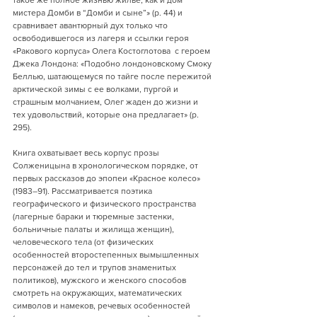
мистера Домби в “Домби и сыне”» (p. 44) и 
сравнивает авантюрный дух только что 
освободившегося из лагеря и ссылки героя 
«Ракового корпуса» Олега Костоглотова  с героем 
Джека Лондона: «Подобно лондоновскому Смоку 
Беллью, шатающемуся по тайге после пережитой 
арктической зимы с ее волками, пургой и 
страшным молчанием, Олег жаден до жизни и 
тех удовольствий, которые она предлагает» (p. 
295).
Книга охватывает весь корпус прозы 
Солженицына в хронологическом порядке, от 
первых рассказов до эпопеи «Красное колесо» 
(1983–91). Рассматривается поэтика 
географического и физического пространства 
(лагерные бараки и тюремные застенки, 
больничные палаты и жилища женщин), 
человеческого тела (от физических 
особенностей второстепенных вымышленных 
персонажей до тел и трупов знаменитых 
политиков), мужского и женского способов 
смотреть на окружающих, математических 
символов и намеков, речевых особенностей 