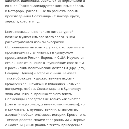
(диалоги, идиолекты, социолекты) персонажей и 
их снов. Также анализируются ключевые образы 
и метафоры, рассеянные по разножанровым 
произведениям Солженицына: поезда, круги, 
зеркала, кресты и т.д.
Книга посвящена не только литературной 
поэтике в узком смысле этого слова. В ней 
рассматриваются извивы биографии 
Солженицына, вызовы и рутина, с которыми его 
произведения сталкивались в культурном 
пространстве России, Европы и США. Изучаются 
его личное отношение к крупнейшим советским 
и российским политическим деятелям (Хрущеву, 
Ельцину, Путину) и встречи с ними. Темпест 
также обсуждает художественные вкусы и 
предпочтения писателя и показывает, как они 
(например, любовь Солженицына к Булгакову), 
явно или неявно, проникают в его тексты. 
Солженицын предстает не только как писатель 
(хотя в первую очередь именно как писатель), но 
и как читатель, путешественник, глава семьи, 
жертва (и победитель) хаоса истории. Кроме того, 
Темпест делится своими телефонными интервью 
с Солженицыным (полные тексты приведены в 