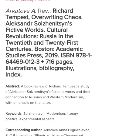
Arkatova A.
 Rev.: 
Richard 
Tempest, Overwriting Chaos. 
Aleksandr Solzhenitsyn’s 
Fictive Worlds. Cultural 
Revolutions: Russia in the 
Twentieth and Twenty-First 
Centuries. Boston: Academic 
Studies Press, 2019. ISBN 978-1-
64469-012-3 + 716 pages. 
Illustrations, bibliography, 
index.
Abstract
: A book review of Richard Tempest’s study 
of Aleksandr Solzhenitsyn’s fictional works and their 
connection to Russian and Western Modernism, 
with emphasis on the latter.
Keywords
: Solzhenitsyn, Modernism, literary 
poetics, experimental aspects
Corresponding author
: Arkatova Anna Evguenievna, 
PhD (University of Illinois at Urbana-Champaign), 