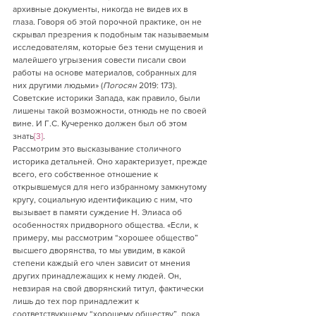
архивные документы, никогда не видев их в 
глаза. Говоря об этой порочной практике, он не 
скрывал презрения к подобным так называемым 
исследователям, которые без тени смущения и 
малейшего угрызения совести писали свои 
работы на основе материалов, собранных для 
них другими людьми» (
Погосян
 2019: 173). 
Советские историки Запада, как правило, были 
лишены такой возможности, отнюдь не по своей 
вине. И Г.С. Кучеренко должен был об этом 
знать
[3]
.
Рассмотрим это высказывание столичного 
историка детальней. Оно характеризует, прежде 
всего, его собственное отношение к 
открывшемуся для него избранному замкнутому 
кругу, социальную идентификацию с ним, что 
вызывает в памяти суждение Н. Элиаса об 
особенностях придворного общества. «Если, к 
примеру, мы рассмотрим “хорошее общество” 
высшего дворянства, то мы увидим, в какой 
степени каждый его член зависит от мнения 
других принадлежащих к нему людей. Он, 
невзирая на свой дворянский титул, фактически 
лишь до тех пор принадлежит к 
соответствующему “хорошему обществу”, пока 