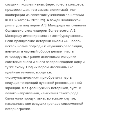
создания коллективных ферм, то есть колхозов, 
предвосхищая, тем самым, ленинский план 
кооперации из советских учебников по истории 
КПСС (
Погосян
 2019: 29). А вожди якобинской 
диктатуры под пером А.З. Манфреда напоминали 
большевистских лидеров. Более всего, А.З. 
Манфреду импонировала их антибуржуазность. 
Если французские историки школы «Анналов» 
искали новые подходы к изучению революции, 
вовлекая в научный оборот целые пласты 
игнорируемых ранее источников, историки 
советские снова и снова воспроизводили одну и 
ту же схему. Под их пером маргинальные 
идейные течения, вроде т.н. 
«коммунистических», приобретали черты 
ведущих тенденций духовной революционной 
Франции. Для французских историков, пусть и 
левого направления, изыскания такого рода 
были мало продуктивны, во всяком случае, 
находились вне ведущих трендов современной 
историографии.
В.А. Погосян, целиком и полностью 
идентифицирующий себя с московской школой 
историков, ее основную слабость не замечает. 
Он настаивает на том, что основу генезиса и 