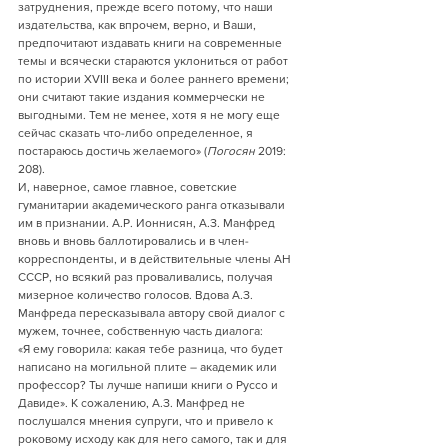
затруднения, прежде всего потому, что наши 
издательства, как впрочем, верно, и Ваши, 
предпочитают издавать книги на современные 
темы и всячески стараются уклониться от работ 
по истории XVIII века и более раннего времени; 
они считают такие издания коммерчески не 
выгодными. Тем не менее, хотя я не могу еще 
сейчас сказать что-либо определенное, я 
постараюсь достичь желаемого» (
Погосян
 2019: 
208).
И, наверное, самое главное, советские 
гуманитарии академического ранга отказывали 
им в признании. А.Р. Ионнисян, А.З. Манфред 
вновь и вновь баллотировались и в член-
корреспонденты, и в действительные члены АН 
СССР, но всякий раз проваливались, получая 
мизерное количество голосов. Вдова А.З. 
Манфреда пересказывала автору свой диалог с 
мужем, точнее, собственную часть диалога:
«Я ему говорила: какая тебе разница, что будет 
написано на могильной плите – академик или 
профессор? Ты лучше напиши книги о Руссо и 
Давиде». К сожалению, А.З. Манфред не 
послушался мнения супруги, что и привело к 
роковому исходу как для него самого, так и для 