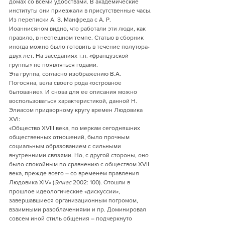
домах со всеми удобствами. В академические 
институты они приезжали в присутственные часы.
Из переписки А. З. Манфреда с А. Р. 
Иоаннисяном видно, что работали эти люди, как 
правило, в неспешном темпе. Статью в сборник 
иногда можно было готовить в течение полутора-
двух лет. На заседаниях т.н. «французской 
группы» не появляться годами. 
Эта группа, согласно изображению В.А. 
Погосяна, вела своего рода «островное 
бытование». И снова для ее описания можно 
воспользоваться характеристикой, данной Н. 
Элиасом придворному кругу времен Людовика 
XVI:
«Общество XVIII века, по меркам сегодняшних 
общественных отношений, было прочным 
социальным образованием с сильными 
внутренними связями. Но, с другой стороны, оно 
было спокойным по сравнению с обществом XVII 
века, прежде всего – со временем правления 
Людовика XIV» (
Элиас
 2002: 100). Отошли в 
прошлое идеологические «дискуссии», 
завершавшиеся организационным погромом, 
взаимными разоблачениями и пр. Доминировал 
совсем иной стиль общения – подчеркнуто 