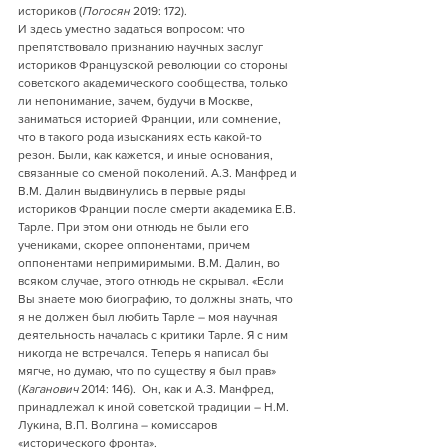
историков (
Погосян
 2019: 172).
И здесь уместно задаться вопросом: что 
препятствовало признанию научных заслуг 
историков Французской революции со стороны 
советского академического сообщества, только 
ли непонимание, зачем, будучи в Москве, 
заниматься историей Франции, или сомнение, 
что в такого рода изысканиях есть какой-то 
резон. Были, как кажется, и иные основания, 
связанные со сменой поколений. А.З. Манфред и 
В.М. Далин выдвинулись в первые ряды 
историков Франции после смерти академика Е.В. 
Тарле. При этом они отнюдь не были его 
учениками, скорее оппонентами, причем 
оппонентами непримиримыми. В.М. Далин, во 
всяком случае, этого отнюдь не скрывал. «Если 
Вы знаете мою биографию, то должны знать, что 
я не должен был любить Тарле – моя научная 
деятельность началась с критики Тарле. Я с ним 
никогда не встречался. Теперь я написал бы 
мягче, но думаю, что по существу я был прав» 
(
Каганович
 2014: 146).  Он, как и А.З. Манфред, 
принадлежал к иной советской традиции – Н.М. 
Лукина, В.П. Волгина – комиссаров 
«исторического фронта».