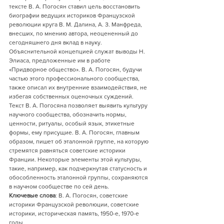
тексте В. А. Погосян ставил цель восстановить 
биографии ведущих историков Французской 
революции круга В. М. Далина, А. З. Манфреда, 
внесших, по мнению автора, неоцененный до 
сегодняшнего дня вклад в науку. 
Объяснительной концепцией служат выводы Н. 
Элиаса, предложенные им в работе 
«Придворное общество». В. А. Погосян, будучи 
частью этого профессионального сообщества, 
также описал их внутренние взаимодействия, не 
избегая собственных оценочных суждений. 
Текст В. А. Погосяна позволяет выявить культуру 
научного сообщества, обозначить нормы, 
ценности, ритуалы, особый язык, этикетные 
формы, ему присущие. В. А. Погосян, главным 
образом, пишет об эталонной группе, на которую 
стремятся равняться советские историки 
Франции. Некоторые элементы этой культуры, 
такие, например, как подчеркнутая статусность и 
обособленность эталонной группы, сохраняются 
в научном сообществе по сей день.
Ключевые слова
: В. А. Погосян, советские 
историки Французской революции, советские 
историки, историческая память, 1950-е, 1970-е 
годы.