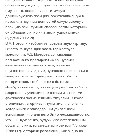
образом подходящее для того, чтобы позволить 
ему занять полностью легитимную 
доминирующую позицию, обеспечивающую в 
иерархии научных ценностей самую высокую 
позицию тем научным способностям, которыми 
он обладает лично или институционально» 
(
Бурдье
 2005: 21).
В.А. Погосян изображает совсем иную картину. 
Вместо конкуренции здесь торжествует 
монополия. А.З. Манфред со товарищи 
полностью контролируют «Французский 
ежегодник» - в реальности едва ли не 
единственное издание, публиковавшее статьи и 
материалы по истории революции. Хотя в 
историческом сообществе и бытовал 
«Гамбургский счет», но статусы участников были 
закреплены учеными степенями и званиями, 
фактически пожизненными титулами. В круге 
столичных историков титулы имели значение. 
Автор книги с благодарным удивлением 
вспоминает, что для него было неожиданностью, 
что Г. С. Кучеренко, будучи уже остепененным, 
общался с ним, тогда ещё аспирантом (
Погосян
2019: 147). Историки революции, как видно из 