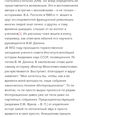
Погосяна (
Погосян
 2019).  Ее жанр определить не 
представляется возможным. Это и воспоминания 
автора о встречах с московскими – и не только – 
историками. В.А. Погосян в 1980-е гг. вошел в 
круг исследователей французской революции, 
многих людей знал лично; о других, к тому 
времени ушедших, слышал от их коллег и 
учеников
[2]
. Их рассказы тоже вошли в книгу, 
например, как отмечали юбилей его научного 
руководителя В.М. Далина:
«В 1972 году проходило торжественное 
заседание ученого совета Института всеобщей 
истории Академии наук СССР, посвященное 70-
летию В. М. Далина. В заключение слово дали 
самому историку «Виктор Моисеевич взволнован, 
расчувствовался. Выступает, благодарит и вдруг 
заявляет: “Мне хотелось бы, чтобы, как и во 
времена моей молодости, наше собрание 
закончилось пением «Интернационала»”. То ли 
возглас, то ли просто выдох пронесся по рядам. 
Интернационал давно уже не пели даже на 
партийных собраниях. Председательствующий 
[академик Е.М. Жуков. – В. П.] от изумления 
исторг какой-то непонятный звук и просто 
вдавился в свое кресло. Инициатива пришла 