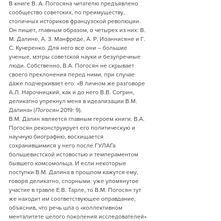
В книге В. А. Погосяна читателю предъявлено 
сообщество советских, по преимуществу, 
столичных историков французской революции. 
Он пишет, главным образом, о четырех из них: В. 
М. Далине, А. З. Манфреде, А. Р. Иоаннисяне и Г. 
С. Кучеренко. Для него все они – большие 
ученые, мэтры советской науки и безупречные 
люди. Собственно, В.А. Погосян не скрывает 
своего преклонения перед ними, при случае 
даже подчеркивает его: «В личном же разговоре 
А.Л. Нарочницкий, как и до него В.В. Согрин, 
деликатно упрекнул меня в идеализации В.М. 
Далина» (
Погосян
 2019: 9).
В.М. Далин является главным героем книги. В.А. 
Погосян реконструирует его политическую и 
научную биографию, восхищается 
сохранившимися у него после ГУЛАГа 
большевистской истовостью и темпераментом 
бывшего комсомольца. И если некоторые 
поступки В.М. Далина в прошлом кажутся ему, 
говоря деликатно, спорными: уже упомянутое 
участие в травле Е.В. Тарле, то В.М. Погосян тут 
же находит им соответствующее оправдание, 
объяснив, что речь шла о «коллективном 
менталитете целого поколения исследователей» 