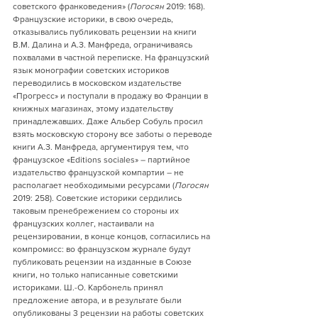
советского франковедения» (
Погосян
 2019: 168). 
Французские историки, в свою очередь, 
отказывались публиковать рецензии на книги 
В.М. Далина и А.З. Манфреда, ограничиваясь 
похвалами в частной переписке. На французский 
язык монографии советских историков 
переводились в московском издательстве 
«Прогресс» и поступали в продажу во Франции в 
книжных магазинах, этому издательству 
принадлежавших. Даже Альбер Собуль просил 
взять московскую сторону все заботы о переводе 
книги А.З. Манфреда, аргументируя тем, что 
французское «Editions sociales» – партийное 
издательство французской компартии – не 
располагает необходимыми ресурсами (
Погосян
2019: 258). Советские историки сердились 
таковым пренебрежением со стороны их 
французских коллег, настаивали на 
рецензировании, в конце концов, согласились на 
компромисс: во французском журнале будут 
публиковать рецензии на изданные в Союзе 
книги, но только написанные советскими 
историками. Ш.-О. Карбонель принял 
предложение автора, и в результате были 
опубликованы 3 рецензии на работы советских 