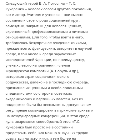
Следующий герой В. А. Погосяна – Г. С. 
Кучеренко – человек совсем другого поколения, 
как и автор. Учителя и ученики – они вместе 
составляли своего рода социальный круг, 
замкнутый, закрытый для непосвященных, 
скрепленный профессиональными и личными 
отношениями. Для того, чтобы войти в него, 
требовалось безупречное владение языками, 
прежде всего, французским, авторитет в научной 
среде, в том числе и среди зарубежных 
исследователей Франции, по преимуществу, 
ученых левого направления, членов 
Французской компартии (А. Собуль и др.), 
историков стран социалистического 
содружества, далеко не в последнюю очередь, 
признание их ценными и особо лояльными 
специалистами со стороны советских 
академических и партийных властей. Без их 
поддержки были бы невозможны доступные им 
регулярные командировки в парижские архивы и 
на международные конференции. В этой среде 
культивировался своеобразный этос: «Г.С. 
Кучеренко был просто не в состоянии 
представить себе, как можно в научных трудах 
ссылаться на источники, и тем более на 