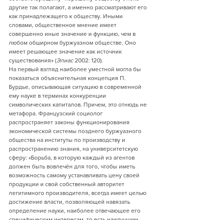
другие так полагают, а именно рассматривают его 
как принадлежащего к обществу. Иными 
словами, общественное мнение имеет 
совершенно иные значение и функцию, чем в 
любом обширном буржуазном обществе. Оно 
имеет решающее значение как источник 
существования» (
Элиас
 2002: 120). 
На первый взгляд наиболее уместной могла бы 
показаться объяснительная концепция П. 
Бурдье, описывающая ситуацию в современной 
ему науке в терминах конкуренции 
символических капиталов. Причем, это отнюдь не 
метафора. Французский социолог 
распространяет законы функционирования 
экономической системы позднего буржуазного 
общества на институты по производству и 
распространению знания, на университетскую 
сферу: «Борьба, в которую каждый из агентов 
должен быть вовлечён для того, чтобы иметь 
возможность самому устанавливать цену своей 
продукции и свой собственный авторитет 
легитимного производителя, всегда имеет целью 
достижение власти, позволяющей навязать 
определение науки, наиболее отвечающее его 
специфическим интересам, то есть наилучшим 