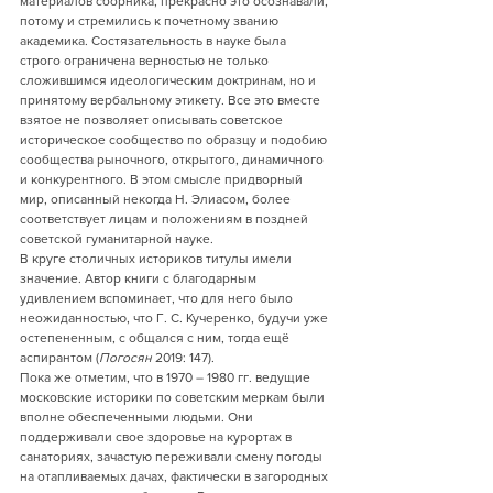
материалов сборника, прекрасно это осознавали, 
потому и стремились к почетному званию 
академика. Состязательность в науке была 
строго ограничена верностью не только 
сложившимся идеологическим доктринам, но и 
принятому вербальному этикету. Все это вместе 
взятое не позволяет описывать советское 
историческое сообщество по образцу и подобию 
сообщества рыночного, открытого, динамичного 
и конкурентного. В этом смысле придворный 
мир, описанный некогда Н. Элиасом, более 
соответствует лицам и положениям в поздней 
советской гуманитарной науке.
В круге столичных историков титулы имели 
значение. Автор книги с благодарным 
удивлением вспоминает, что для него было 
неожиданностью, что Г. С. Кучеренко, будучи уже 
остепененным, с общался с ним, тогда ещё 
аспирантом (
Погосян
 2019: 147).
Пока же отметим, что в 1970 – 1980 гг. ведущие 
московские историки по советским меркам были 
вполне обеспеченными людьми. Они 
поддерживали свое здоровье на курортах в 
санаториях, зачастую переживали смену погоды 
на отапливаемых дачах, фактически в загородных 