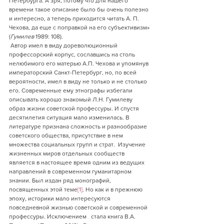
Петербурга. А зря, потому что для нашего 
времени такое описание было бы очень полезно 
и интересно, а теперь приходится читать А. П. 
Чехова, да еще с поправкой на его субъективизм» 
(
Гумилев
 1989: 108).
 Автор имел в виду дореволюционный 
профессорский корпус, сославшись на столь 
нелюбимого его матерью А.П. Чехова и упомянув 
императорский Санкт-Петербург, но, по всей 
вероятности, имел в виду не только и не столько 
его. Современные ему этнографы избегали 
описывать хорошо знакомый Л.Н. Гумилеву 
образ жизни советской профессуры. И спустя 
десятилетия ситуация мало изменилась. В 
литературе признана сложность и разнообразие 
советского общества, присутствие в нем 
множества социальных групп и страт.  Изучение 
жизненных миров отдельных сообществ 
является в настоящее время одним из ведущих 
направлений в современном гуманитарном 
знании. Был издан ряд монографий, 
посвященных этой теме
[1]
. Но как и в прежнюю 
эпоху, историки мало интересуются 
повседневной жизнью советской и современной 
профессуры. Исключением   стала книга В.А. 