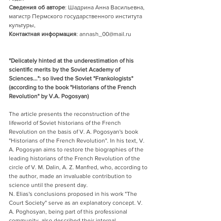
Сведения об авторе
: Шадрина Анна Васильевна, 
магистр Пермского государственного института 
культуры, 
Контактная информация
: annash_00@mail.ru
"Delicately hinted at the underestimation of his 
scientific merits by the Soviet Academy of 
Sciences...": so lived the Soviet "Frankologists" 
(according to the book "Historians of the French 
Revolution" by V.A. Pogosyan)
The article presents the reconstruction of the 
lifeworld of Soviet historians of the French 
Revolution on the basis of V. A. Pogosyan's book 
"Historians of the French Revolution". In his text, V. 
A. Pogosyan aims to restore the biographies of the 
leading historians of the French Revolution of the 
circle of V. M. Dalin, A. Z. Manfred, who, according to 
the author, made an invaluable contribution to 
science until the present day. 
N. Elias's conclusions proposed in his work "The 
Court Society" serve as an explanatory concept. V. 
A. Poghosyan, being part of this professional 
community, also described their internal 