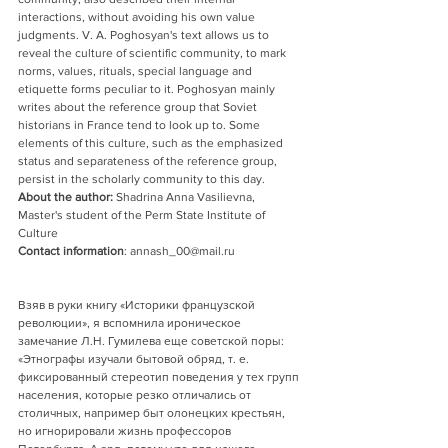
interactions, without avoiding his own value 
judgments. V. A. Poghosyan's text allows us to 
reveal the culture of scientific community, to mark 
norms, values, rituals, special language and 
etiquette forms peculiar to it. Poghosyan mainly 
writes about the reference group that Soviet 
historians in France tend to look up to. Some 
elements of this culture, such as the emphasized 
status and separateness of the reference group, 
persist in the scholarly community to this day.
About the author:
Shadrina Anna Vasilievna, 
Master's student of the Perm State Institute of 
Culture
Contact information
: annash_00@mail.ru
Взяв в руки книгу «Историки французской 
революции», я вспомнила ироническое 
замечание Л.Н. Гумилева еще советской поры: 
«Этнографы изучали бытовой обряд, т. е. 
фиксированный стереотип поведения у тех групп 
населения, которые резко отличались от 
столичных, например быт олонецких крестьян, 
но игнорировали жизнь профессоров 