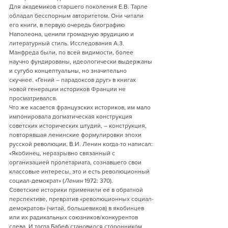
Для академиков старшего поколения Е.В. Тарле 
обладал бесспорным авторитетом. Они читали 
его книги, в первую очередь биографию 
Наполеона, ценили громадную эрудицию и 
литературный стиль. Исследования А.З. 
Манфреда были, по всей видимости, более 
научно фундированы, идеологически выдержаны 
и сугубо концептуальны, но значительно 
скучнее. «Гений – парадоксов друг» в книгах 
новой генерации историков Франции не 
просматривался.
Что же касается французских историков, им мало 
импонировала догматическая конструкция 
советских исторических штудий, – конструкция, 
повторявшая ленинские формулировки эпохи 
русской революции. В.И. Ленин когда-то написал:
«Якобинец, неразрывно связанный с 
организацией пролетариата, сознавшего свои 
классовые интересы, это и есть революционный 
социал-демократ» (
Ленин
 1972: 370).
Советские историки применили ее в обратной 
перспективе, превратив «революционных социал-
демократов» (читай, большевиков) в якобинцев 
или их радикальных союзников/конкурентов 
слева. И тогда Бабеф становился сторонником 