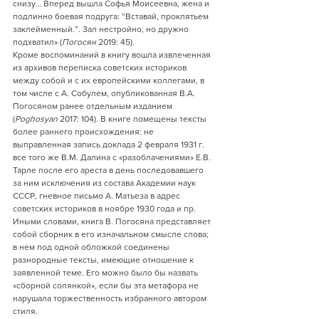
снизу… Вперед вышла Софья Моисеевна, жена и 
подлинно боевая подруга: “Вставай, проклятьем 
заклейменный.”. Зал нестройно, но дружно 
подхватил» (
Погосян
 2019: 45).
Кроме воспоминаний в книгу вошла извлеченная 
из архивов переписка советских историков 
между собой и с их европейскими коллегами, в 
том числе с А. Собулем, опубликованная В.А. 
Погосяном ранее отдельным изданием 
(
Poghosyan
 2017: 104). В книге помещены тексты 
более раннего происхождения: не 
выправленная запись доклада 2 февраля 1931 г. 
все того же В.М. Далина с «разоблачениями» Е.В. 
Тарле после его ареста в день последовавшего 
за ним исключения из состава Академии наук 
СССР, гневное письмо А. Матьеза в адрес 
советских историков в ноябре 1930 года и пр.
Иными словами, книга В. Погосяна представляет 
собой сборник в его изначальном смысле слова; 
в нем под одной обложкой соединены 
разнородные тексты, имеющие отношение к 
заявленной теме. Его можно было бы назвать 
«сборной солянкой», если бы эта метафора не 
нарушала торжественность избранного автором 
стиля.