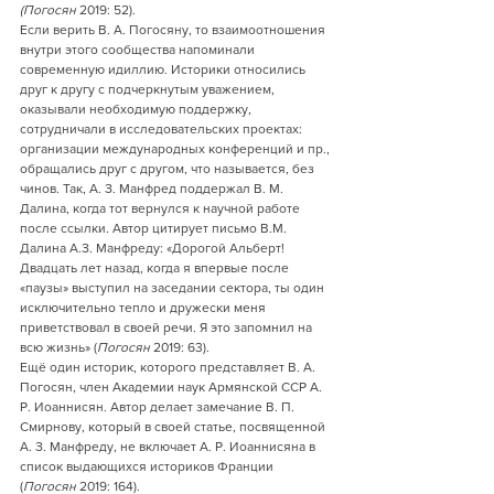
(Погосян
 2019: 52). 
Если верить В. А. Погосяну, то взаимоотношения 
внутри этого сообщества напоминали 
современную идиллию. Историки относились 
друг к другу с подчеркнутым уважением, 
оказывали необходимую поддержку, 
сотрудничали в исследовательских проектах: 
организации международных конференций и пр., 
обращались друг с другом, что называется, без 
чинов. Так, А. З. Манфред поддержал В. М. 
Далина, когда тот вернулся к научной работе 
после ссылки. Автор цитирует письмо В.М. 
Далина А.З. Манфреду: «Дорогой Альберт! 
Двадцать лет назад, когда я впервые после 
«паузы» выступил на заседании сектора, ты один 
исключительно тепло и дружески меня 
приветствовал в своей речи. Я это запомнил на 
всю жизнь» (
Погосян
 2019: 63). 
Ещё один историк, которого представляет В. А. 
Погосян, член Академии наук Армянской ССР А. 
Р. Иоаннисян. Автор делает замечание В. П. 
Смирнову, который в своей статье, посвященной 
А. З. Манфреду, не включает А. Р. Иоаннисяна в 
список выдающихся историков Франции 
(
Погосян
 2019: 164).