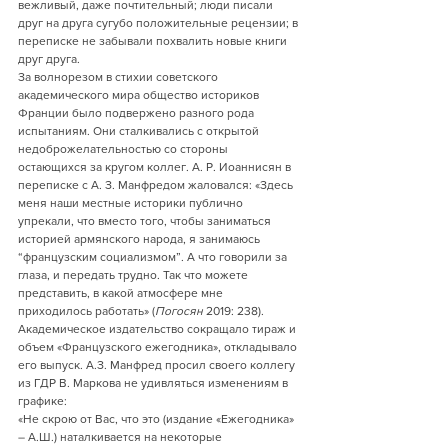
вежливый, даже почтительный; люди писали 
друг на друга сугубо положительные рецензии; в 
переписке не забывали похвалить новые книги 
друг друга.   
За волнорезом в стихии советского 
академического мира общество историков 
Франции было подвержено разного рода 
испытаниям. Они сталкивались с открытой 
недоброжелательностью со стороны 
остающихся за кругом коллег. А. Р. Иоаннисян в 
переписке с А. З. Манфредом жаловался: «Здесь 
меня наши местные историки публично 
упрекали, что вместо того, чтобы заниматься 
историей армянского народа, я занимаюсь 
“французским социализмом”. А что говорили за 
глаза, и передать трудно. Так что можете 
представить, в какой атмосфере мне 
приходилось работать» (
Погосян
 2019: 238).
Академическое издательство сокращало тираж и 
объем «Французского ежегодника», откладывало 
его выпуск. А.З. Манфред просил своего коллегу 
из ГДР В. Маркова не удивляться изменениям в 
графике: 
«Не скрою от Вас, что это (издание «Ежегодника» 
– А.Ш.) наталкивается на некоторые 