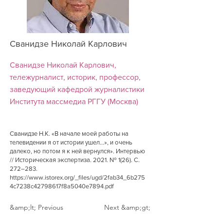
Сванидзе Николай Карлович
Сванидзе Николай Карлович,
тележурналист, историк, профессор,
заведующий кафедрой журналистики
Института массмедиа РГГУ (Москва)
Сванидзе Н.К. «В начале моей работы на
телевидении я от истории ушел...», и очень
далеко, но потом я к ней вернулся». Интервью
// Историческая экспертиза. 2021. № 1(26). С.
272–283.
https://www.istorex.org/_files/ugd/2fab34_6b275
4c7238c42798617f8a5040e7894.pdf
&amp;lt; Previous
Next &amp;gt;