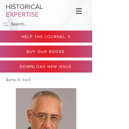
HISTORICAL
EXPERTISE
HELP THE JOURNAL
BUY OUR BOOKS
DOWNLOAD NEW ISSUE
&amp;lt; back