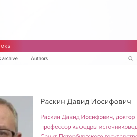
OOKS
s archive
Authors
Раскин Давид Иосифович
Раскин Давид Иосифович, доктор 
профессор кафедры источниковед
Санкт-Петербургского государств