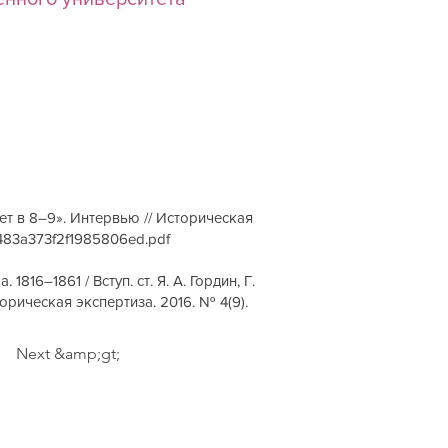
ет в 8–9». Интервью // Историческая
34483a373f2f1985806ed.pdf
16–1861 / Вступ. ст. Я. А. Гордин, Г.
сторическая экспертиза. 2016. № 4(9).
Next &amp;gt;