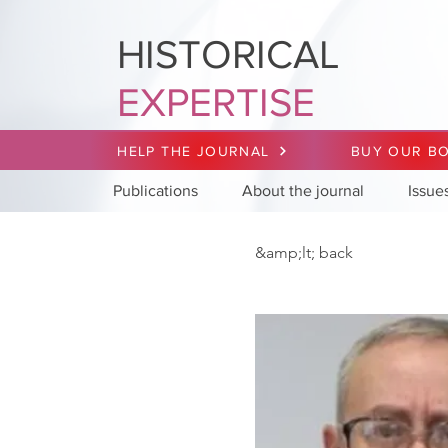
HISTORICAL
EXPERTISE
HELP THE JOURNAL
BUY OUR B
Publications
About the journal
Issue
&amp;lt; back