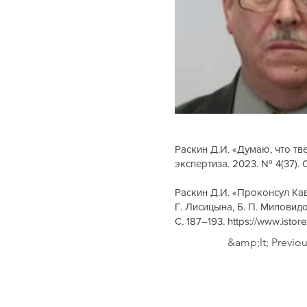
Раскин Д.И. «Думаю, что тв
экспертиза. 2023. № 4(37). С
Раскин Д.И. «Проконсул Кавка
Г. Лисицына, Б. П. Миловидов
С. 187–193.
https://www.isto
&amp;lt; Previo