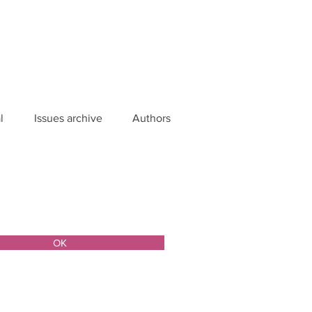
l
Issues archive
Authors
ОК