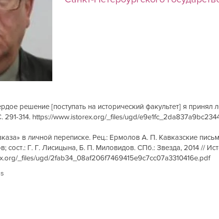
ердое решение [поступать на исторический факультет] я принял л
. 291-314.
https://www.istorex.org/_files/ugd/e9e1fc_2da837a9bc2
за» в личной переписке. Рец.: Ермолов А. П. Кавказские письма. 18
; сост.: Г. Г. Лисицына, Б. П. Миловидов. СПб.: Звезда, 2014 // И
rex.org/_files/ugd/2fab34_08af206f7469415e9c7cc07a3310416e.pdf
us