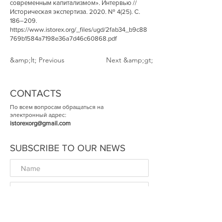
современным капитализмом». Интервью //
Историческая экспертиза. 2020. № 4(25). С.
186–209.
https://www.istorex.org/_files/ugd/2fab34_b9c88
769b1584a7198e36a7d46c60868.pdf
&amp;lt; Previous
Next &amp;gt;
CONTACTS
По всем вопросам обращаться на
электронный адрес:
istorexorg@gmail.com
SUBSCRIBE TO OUR NEWS
ОК