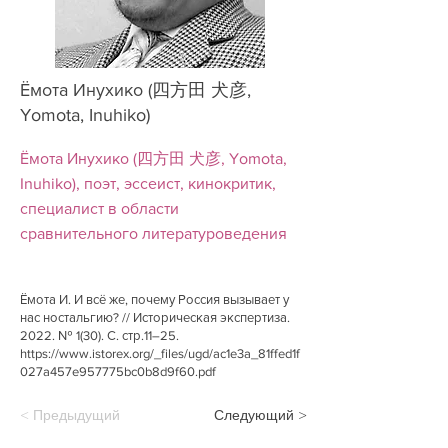
Ёмота Инухико (四方田 犬彦,
Yomota, Inuhiko)
Ёмота Инухико (四方田 犬彦, Yomota,
Inuhiko), поэт, эссеист, кинокритик,
специалист в области
сравнительного литературоведения
Ёмота И. И всё же, почему Россия вызывает у
нас ностальгию? // Историческая экспертиза.
2022. № 1(30). С. стр.11–25.
https://www.istorex.org/_files/ugd/ac1e3a_81ffed1f
027a457e957775bc0b8d9f60.pdf
< Предыдущий
Следующий >