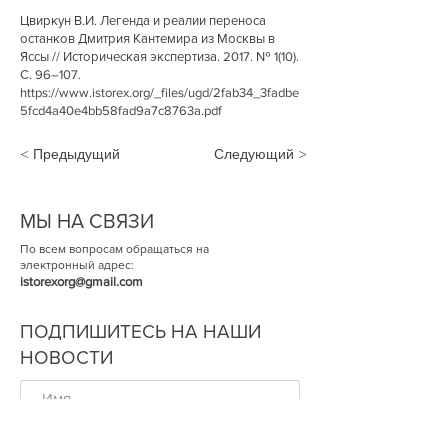
Цвиркун В.И. Легенда и реалии переноса
останков Дмитрия Кантемира из Москвы в
Яссы // Историческая экспертиза. 2017. № 1(10).
С. 96–107.
https://www.istorex.org/_files/ugd/2fab34_3fadbe
5fcd4a40e4bb58fad9a7c8763a.pdf
< Предыдущий
Следующий >
МЫ НА СВЯЗИ
По всем вопросам обращаться на
электронный адрес:
istorexorg@gmail.com
ПОДПИШИТЕСЬ НА НАШИ
НОВОСТИ