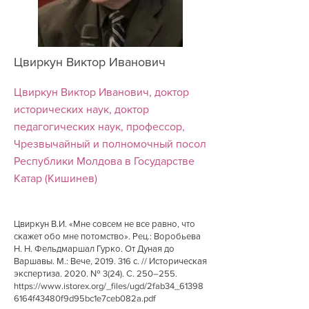
Цвиркун Виктор Иванович
Цвиркун Виктор Иванович, доктор
исторических наук, доктор
педагогических наук, профессор,
Чрезвычайный и полномочный посол
Республики Молдова в Государстве
Катар (Кишинев)
Цвиркун В.И. «Мне совсем не все равно, что
скажет обо мне потомство». Рец.: Воробьева
Н. Н. Фельдмаршал Гурко. От Дуная до
Варшавы. М.: Вече,
2019. 316
с. // Историческая
экспертиза. 2020. № 3(24). С. 250–255.
https://www.istorex.org/_files/ugd/2fab34_61398
6164f43480f9d95bc1e7ceb082a.pdf