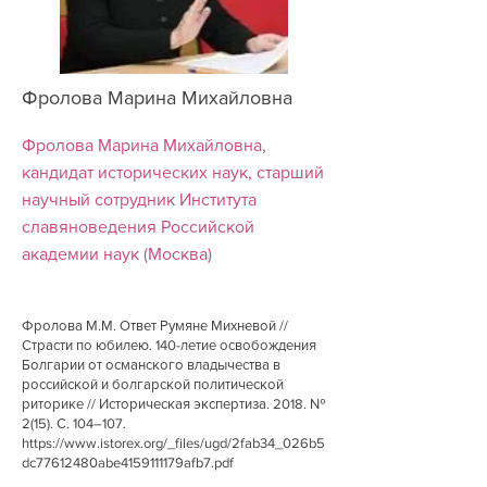
Фролова Марина Михайловна
Фролова Марина Михайловна,
кандидат исторических наук, старший
научный сотрудник Института
славяноведения Российской
академии наук (Москва)
Фролова М.М. Ответ Румяне Михневой //
Страсти по юбилею. 140-летие освобождения
Болгарии от османского владычества в
российской и болгарской политической
риторике // Историческая экспертиза. 2018. №
2(15). С. 104–107.
https://www.istorex.org/_files/ugd/2fab34_026b5
dc77612480abe4159111179afb7.pdf