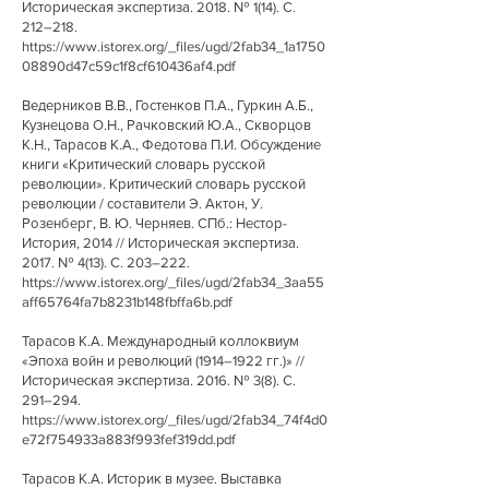
Историческая экспертиза. 2018. № 1(14). С.
212–218.
https://www.istorex.org/_files/ugd/2fab34_1a1750
08890d47c59c1f8cf610436af4.pdf
Ведерников В.В., Гостенков П.А., Гуркин А.Б.,
Кузнецова О.Н., Рачковский Ю.А., Скворцов
К.Н., Тарасов К.А., Федотова П.И. Обсуждение
книги «Критический словарь русской
революции». Критический словарь русской
революции / составители Э. Актон, У.
Розенберг, В. Ю. Черняев. СПб.: Нестор-
История, 2014 // Историческая экспертиза.
2017. № 4(13). С. 203–222.
https://www.istorex.org/_files/ugd/2fab34_3aa55
aff65764fa7b8231b148fbffa6b.pdf
Тарасов К.А. Международный коллоквиум
«Эпоха войн и революций (1914–1922 гг.)» //
Историческая экспертиза. 2016. № 3(8). С.
291–294.
https://www.istorex.org/_files/ugd/2fab34_74f4d0
e72f754933a883f993fef319dd.pdf
Тарасов К.А. Историк в музее. Выставка