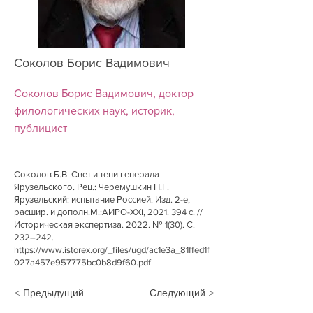
Соколов Борис Вадимович
Соколов Борис Вадимович, доктор
филологических наук, историк,
публицист
Соколов Б.В. Свет и тени генерала
Ярузельского. Рец.: Черемушкин П.Г.
Ярузельский: испытание Россией. Изд. 2-е,
расшир. и дополн.М.:АИРО-XXI,
2021. 394
с. //
Историческая экспертиза. 2022. № 1(30). С.
232–242.
https://www.istorex.org/_files/ugd/ac1e3a_81ffed1f
027a457e957775bc0b8d9f60.pdf
< Предыдущий
Следующий >