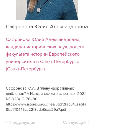
Сафронова Юлия Александровна
Сафронова Юлия Александровна,
кандидат исторических наук, доцент
факультета истории Европейского
университета в Санкт-Петербурге
(Санкт-Петербург)
Сафронова Ю.А. В плену нарративных
шаблонов? // Историческая экспертиза. 2021.
№ 3(28). С. 76–80.
https://www.istorex.org/_files/ugd/2fab34_aa6fa
8ba1ff0445ca22f3adb8daa29a7.pdf
< Предыдущий
Следующий >