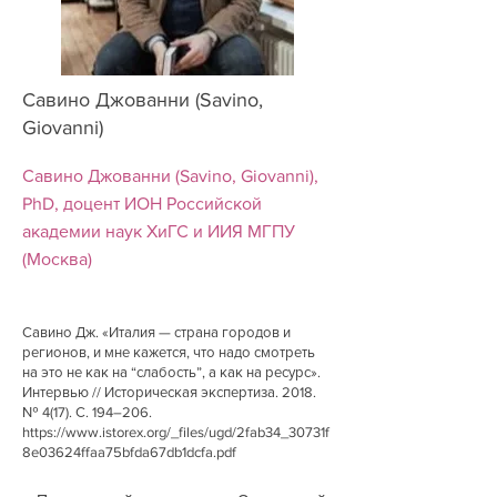
Савино Джованни (Savino,
Giovanni)
Савино Джованни (Savino, Giovanni),
PhD, доцент ИОН Российской
академии наук ХиГС и ИИЯ МГПУ
(Москва)
Савино Дж. «Италия — страна городов и
регионов, и мне кажется, что надо смотреть
на это не как на “слабость”, а как на ресурс».
Интервью // Историческая экспертиза. 2018.
№ 4(17). С. 194–206.
https://www.istorex.org/_files/ugd/2fab34_30731f
8e03624ffaa75bfda67db1dcfa.pdf