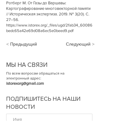
Ротберг М. От Газы до Варшавы:
Картографирование многовекторной памяти
// Историческая экспертиза. 2019. № 3(20). С.
27–56.
https://www.istorex.org/_files/ugd/2fab34_60086
bedc65a42e69d08a6ec5e0beed9.pdf
< Предыдущий
Следующий >
МЫ НА СВЯЗИ
По всем вопросам обращаться на
электронный адрес:
istorexorg@gmail.com
ПОДПИШИТЕСЬ НА НАШИ
НОВОСТИ