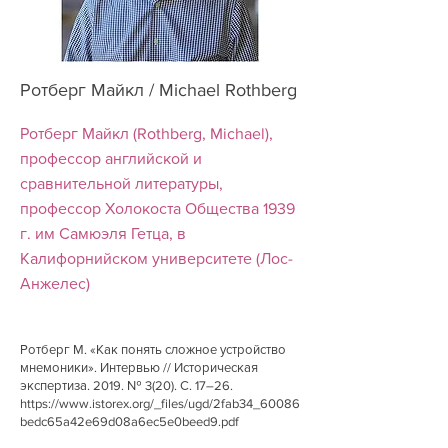
Ротберг Майкл / Michael Rothberg
Ротберг Майкл (Rothberg, Michael),
профессор английской и
сравнительной литературы,
профессор Холокоста Общества 1939
г. им Самюэля Гетца, в
Калифорнийском университете (Лос-
Анжелес)
Ротберг М. «Как понять сложное устройство
мнемоники». Интервью // Историческая
экспертиза. 2019. № 3(20). С. 17–26.
https://www.istorex.org/_files/ugd/2fab34_60086
bedc65a42e69d08a6ec5e0beed9.pdf