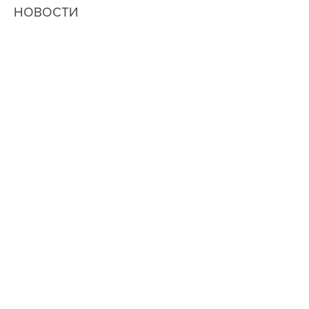
НОВОСТИ
ОК
© Историческая Экспертиза 2014