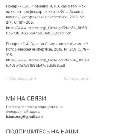
Панарин С.А., Фоменко И. К. Сказ о том, как
адъюнкт-профессор на карте XV в. Алматы
нашел // Историческая экспертиза. 2016. №
2(7). С. 181–205.
https://www.istorex.org/_files/ugd/2fab34_6b661
0b573834626b473a60eb352c2bf.pdf
Панарин С.А. Эдвард Саид: книга софизмов //
Историческая экспертиза. 2015. № 2(3). С. 78–
105.
https://www.istorex.org/_files/ugd/2fab34_3110a9
fd4c8b4fa7a51595b47d5dbf68.pdf
< Предыдущий
Следующий >
МЫ НА СВЯЗИ
По всем вопросам обращаться на
электронный адрес:
istorexorg@gmail.com
ПОДПИШИТЕСЬ НА НАШИ