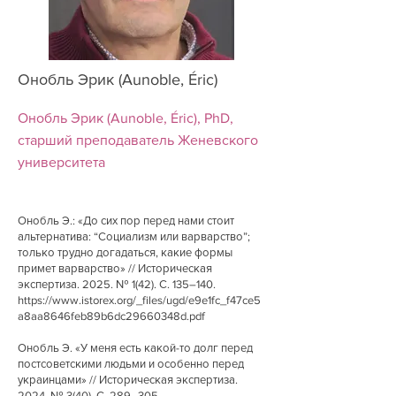
Онобль Эрик (Aunoble, Éric)
Онобль Эрик (Aunoble, Éric), PhD,
старший преподаватель Женевского
университета
Онобль Э.: «До сих пор перед нами стоит
альтернатива: “Социализм или варварство”;
только трудно догадаться, какие формы
примет варварство» // Историческая
экспертиза. 2025. № 1(42). С. 135–140.
https://www.istorex.org/_files/ugd/e9e1fc_f47ce5
a8aa8646feb89b6dc29660348d.pdf
Онобль Э. «У меня есть какой-то долг перед
постсоветскими людьми и особенно перед
украинцами» // Историческая экспертиза.
2024. № 3(40). С. 289–305.