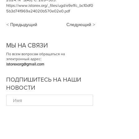
https://www.istorex.org/_files/ugd/e9e1fc_bc10df0
5b3d741969a24020b570e02e0.pdf
< Предыдущий
Следующий >
МЫ НА СВЯЗИ
По всем вопросам обращаться на
электронный адрес:
istorexorg@gmail.com
ПОДПИШИТЕСЬ НА НАШИ
НОВОСТИ
ОК