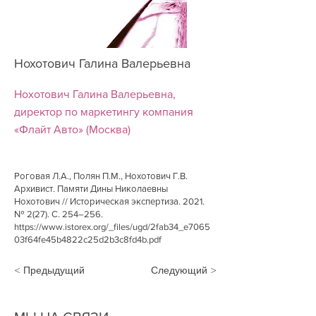
Нохотович Галина Валерьевна
Нохотович Галина Валерьевна,
директор по маркетингу компания
«Флайт Авто» (Москва)
Роговая Л.А., Полян П.М., Нохотович Г.В.
Архивист. Памяти Дины Николаевны
Нохотович // Историческая экспертиза. 2021.
№ 2(27). С. 254–256.
https://www.istorex.org/_files/ugd/2fab34_e7065
03f64fe45b4822c25d2b3c8fd4b.pdf
< Предыдущий
Следующий >