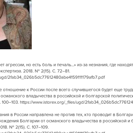
ет агрессии, но есть боль и печаль...» из-за незнания, где наход
спертиза. 2018. № 2(15). С. 72–81.
les/ugd/2fab34_026b5dc77612480abe4159111179afb7.pdf
 отношение к России после всего случившегося будет еще трудне
османского владычества в российской и болгарской политическ
. 100–103.
https://www.istorex.org/_files/ugd/2fab34_026b5dc77612
ния в России направлена не против тех, кто проводит в Болгар
бождения Болгарии от османского владычества в российской и б
18. № 2(15). С. 107–109.