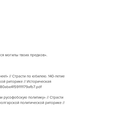
ятся могилы твоих предков».
е!» // Страсти по юбилею. 140-летие
ой риторике // Историческая
480abe4159111179afb7.pdf
ии русофобскую политику» // Страсти
олгарской политической риторике //