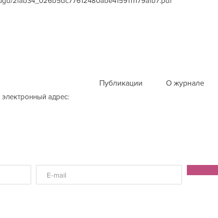
les/ugd/2fab34_026b5dc77612480abe4159111179afb7.pdf
Публикации
О журнале
 электронный адрес: