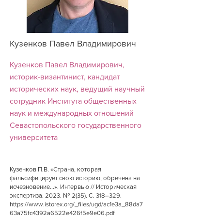
Кузенков Павел Владимирович
Кузенков Павел Владимирович,
историк-византинист, кандидат
исторических наук, ведущий научный
сотрудник Института общественных
наук и международных отношений
Севастопольского государственного
университета
Кузенков П.В. «Страна, которая
фальсифицирует свою историю, обречена на
исчезновение…». Интервью // Историческая
экспертиза. 2023. № 2(35). С. 318–329.
https://www.istorex.org/_files/ugd/ac1e3a_88da7
63a75fc4392a6522e426f5e9e06.pdf