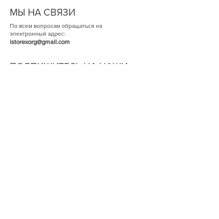
МЫ НА СВЯЗИ
По всем вопросам обращаться на
электронный адрес:
istorexorg@gmail.com
ПОДПИШИТЕСЬ НА НАШИ
НОВОСТИ
ОК
© Историческая Экспертиза 2014