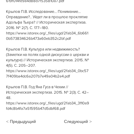
619f014fe9a4d88d7f535810a7.pdf
Крылов П.В. Исследование... Понимание...
Оправдание?.. Уйдет ли в прошлое проклятие
Адольфа Тьера? // Историческая экспертиза.
2016. № 2(7). С. 177–180.
https://www.istorex.org/_files/ugd/2fab34_6b661
0b573834626b473a60eb352c2bf.pdf
Крылов П.В. Культура или недвижимость?
(Заметки на полях одной дискуссии о церкви и
культуре) // Историческая экспертиза. 2015. №
4(5). С. 205–207.
https://www.istorex.org/_files/ugd/2fab34_0bc57
7f409ba4dc6a207b7e49a04b2e4.pdf
Крылов П.В. Год Яна Гуса в Чехии //
Историческая экспертиза. 2015. № 2(3). С. 42–
48.
https://www.istorex.org/_files/ugd/2fab34_3110a9
fd4c8b4fa7a51595b47d5dbf68.pdf
< Предыдущий
Следующий >