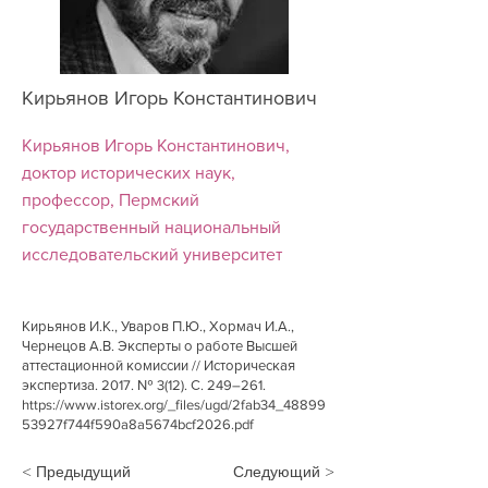
Кирьянов Игорь Константинович
Кирьянов Игорь Константинович,
доктор исторических наук,
профессор, Пермский
государственный национальный
исследовательский университет
Кирьянов И.К., Уваров П.Ю., Хормач И.А.,
Чернецов А.В. Эксперты о работе Высшей
аттестационной комиссии // Историческая
экспертиза. 2017. № 3(12). С. 249–261.
https://www.istorex.org/_files/ugd/2fab34_48899
53927f744f590a8a5674bcf2026.pdf
< Предыдущий
Следующий >