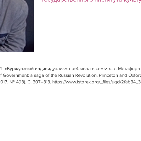
.Л. «Буржуазный индивидуализм пребывал в семьях...». Метафора
f Government: a saga of the Russian Revolution. Princeton and Oxford: 
17. № 4(13). С. 307–313.
https://www.istorex.org/_files/ugd/2fab3