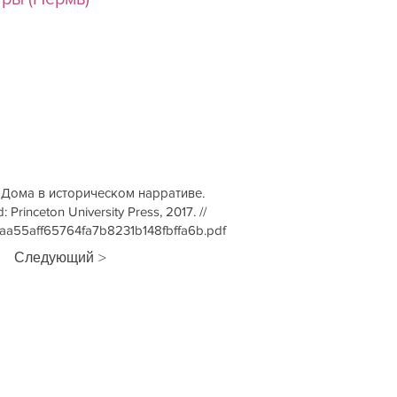
 Дома в историческом нарративе.
Princeton University Press, 2017. //
4_3aa55aff65764fa7b8231b148fbffa6b.pdf
Следующий >