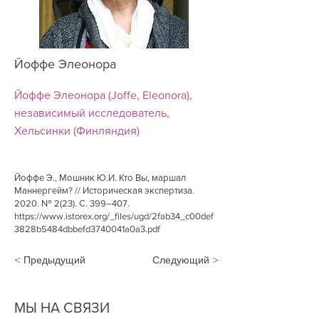
Йоффе Элеонора
Йоффе Элеонора (Joffe, Eleonora),
независимый исследователь,
Хельсинки (Финляндия)
Йоффе Э., Мошник Ю.И. Кто Вы, маршал
Маннергейм? // Историческая экспертиза.
2020. № 2(23). С. 399–407.
https://www.istorex.org/_files/ugd/2fab34_c00def
3828b5484dbbefd3740041a0a3.pdf
< Предыдущий
Следующий >
МЫ НА СВЯЗИ